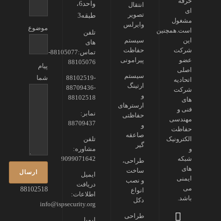
حرفه
واحد6،
انتقال
ای
تصویر
طبقه3
مشغول
وایرلس
موضوع
است.همچنین
تلفن
این
سیستم
های
شرکت
حفاظت
تماس:88105077-
عضو
پیرامونی
88105076
پیام
اصلی
سیستم
88102519-
شما
اتحادیه
ارتینگ
88709436-
شرکت
و
88102518
های
ارسترهای
فنی و
نمابر:
حفاظتی
مهندسی
88709437
و
حفاظت
صاعقه
الکترونیک
تلفن
گیر
و
مشاوره:
شبکه
9099071642
طراحی،
های
ساخت
ایمیل
ایمنی
و نصب
دریافت
می
88102518
انواع
اطلاعات:
باشد.
دکل
info@ispsecurity.org
طراحی
ایمیل