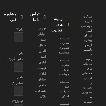
تماس
مشاوره
شرکت
زمینه
با ما
فنی
فنی و
های
مهندسی
تهران،
نام(*)
فعالیت
ایمن
خیابان
سازان
سیستم
سید
پیشرو
نظارت
از بدو
جمال
تصویری
تاسیس
الدین
هوشمند
نام
در
اسد
زمینه
خانوادگی(*)
سیستم
آبادی
سامانه
کنترل
(یوسف
های
تردد
حفاظتی،
آباد)،
هوشمند
تلفن
امنیتی
خیابان
سیستم
و
تماس(*)
فتحی
ضد
نظارت
شقاقی،
سرقت
تصویری
اماکن
پلاک
به
ایمیل(*)
صورت
61،
سیستم