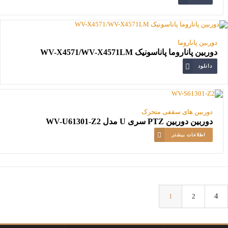
دوربین پاناروما
دوربین پاناروما پاناسونیک WV-X4571/WV-X4571LM
دانلود
دوربین های سقفی متحرک
دوربین دوربین PTZ سری U مدل WV-U61301-Z2
اطلاعات بیشتر
1
2