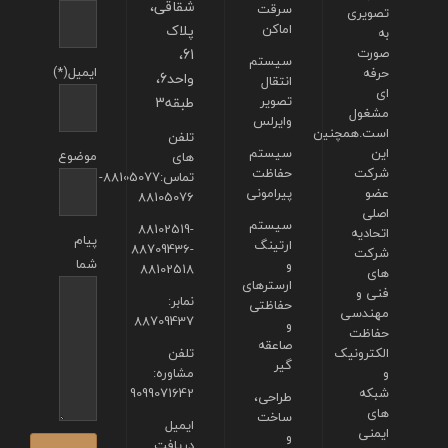
شقاقی،
سرقت
تصویری
اماکن
پلاک
به
صورت
61،
سیستم
ایمیل(*)
حرفه
واحد6،
انتقال
ای
تصویر
طبقه3
مشغول
وایرلس
است.همچنین
تلفن
این
سیستم
موضوع
های
شرکت
حفاظت
تماس:88105077-
عضو
پیرامونی
88105076
اصلی
سیستم
88102519-
اتحادیه
پیام
ارتینگ
88709436-
شرکت
شما
و
88102518
های
ارسترهای
فنی و
نمابر:
حفاظتی
مهندسی
88709437
و
حفاظت
صاعقه
الکترونیک
تلفن
گیر
و
مشاوره:
شبکه
9099071642
طراحی،
های
ساخت
ایمیل
ایمنی
و
دریافت