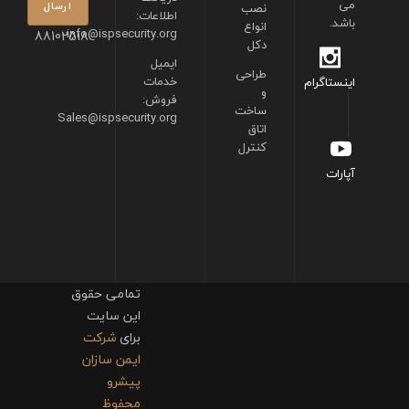
می
نصب
اطلاعات:
باشد.
انواع
info@ispsecurity.org
88102518
دکل
ایمیل
طراحی
خدمات
اینستاگرام
و
فروش:
ساخت
Sales@ispsecurity.org
اتاق
کنترل
آپارات
تمامی حقوق
این سایت
برای
شرکت
ایمن سازان
پیشرو
محفوظ