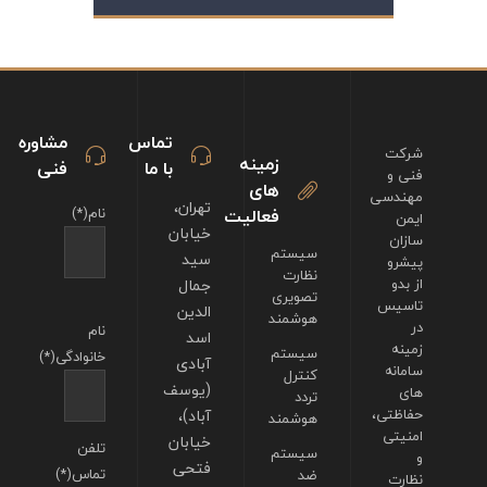
تماس
مشاوره
شرکت
زمینه
با ما
فنی
فنی و
های
مهندسی
تهران،
فعالیت
نام(*)
ایمن
خیابان
سازان
سیستم
سید
پیشرو
نظارت
از بدو
جمال
تصویری
تاسیس
الدین
هوشمند
در
نام
اسد
زمینه
سیستم
خانوادگی(*)
آبادی
سامانه
کنترل
(یوسف
های
تردد
حفاظتی،
آباد)،
هوشمند
امنیتی
خیابان
تلفن
سیستم
و
فتحی
تماس(*)
ضد
نظارت