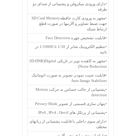
•دارای ورودی میکروفن و پشتیبانی از صدای دو
طرفه
•مجهز به ورودی کارت حافظهSD Card Memory
جهت ضبط تصاویر و آلارمها در صورت قطع
ارتباط شبکه
•قابلیت تشخیص چهره Face Detection
•تنظیم الکترونیک شاتر از 1/30 تا 1/10000 در
ثانیه
•مجهز به کاهنده نویز در تاریکی 3D-DNR)Digital
Noise Reduction)
•قابلیت تثبیت نمودن تصویر به صورت اتوماتیک
Auto Image Stabilizer
•پشتیبانی از حالت حساس به حرکت Motion
detection
•پنهان سازی قسمتی از تصویر Privacy Mask
•پشتیبانی از پرتکل های IPv6 , IPv4 , Onvif
•دارای منوی داخلی با قابلیت پشتیبانی از زبانهای
مختلف
•دارای3ورودی و 2خروجی آلارم