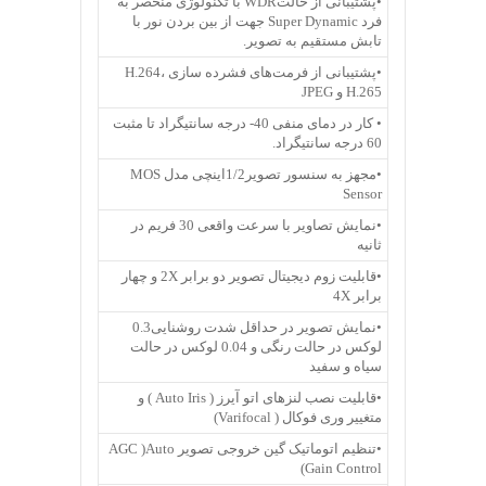
•پشتیبانی از حالتWDR با تکنولوژی منحصر به
فرد Super Dynamic جهت از بین بردن نور با
تابش مستقیم به تصویر.
•پشتیبانی از فرمت‌های فشرده سازی H.264،
H.265 و JPEG
• کار در دمای منفی 40- درجه سانتیگراد تا مثبت
60 درجه سانتیگراد.
•مجهز به سنسور تصویر1/2اینچی مدل MOS
Sensor
•نمایش تصاویر با سرعت واقعی 30 فریم در
ثانیه
•قابلیت زوم دیجیتال تصویر دو برابر 2X و چهار
برابر 4X
•نمایش تصویر در حداقل شدت روشنایی0.3
لوکس در حالت رنگی و 0.04 لوکس در حالت
سیاه و سفید
•قابلیت نصب لنزهای اتو آیرز ( Auto Iris ) و
متغییر وری فوکال ( Varifocal)
•تنظیم اتوماتیک گین خروجی تصویر AGC )Auto
Gain Control)