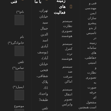
زمینه
با ما
فنی
فنی و
های
مهندسی
تهران،
نام(*)
فعالیت
ایمن
خیابان
سازان
سیستم
سید
پیشرو
نظارت
از بدو
جمال
تصویری
تاسیس
الدین
هوشمند
نام
در
اسد
زمینه
خانوادگی(*)
سیستم
آبادی
سامانه
کنترل
(یوسف
های
تردد
حفاظتی،
آباد)،
هوشمند
تلفن
امنیتی
خیابان
سیستم
و
تماس(*)
فتحی
ضد
نظارت
شقاقی،
سرقت
تصویری
اماکن
پلاک
به
ایمیل(*)
صورت
61،
سیستم
حرفه
واحد6،
انتقال
ای
تصویر
طبقه3
مشغول
وایرلس
موضوع
است.همچنین
تلفن