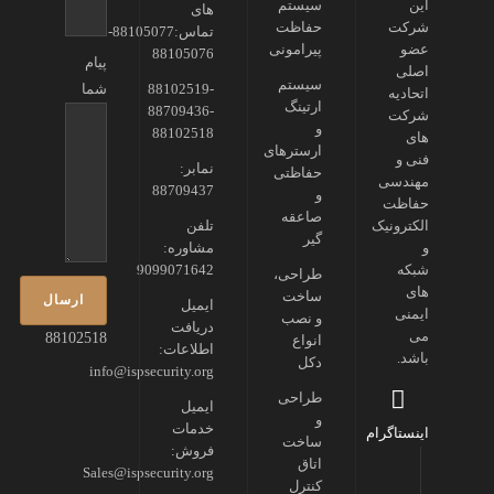
این
سیستم
های
شرکت
حفاظت
تماس:88105077-
عضو
پیرامونی
88105076
پیام
اصلی
سیستم
88102519-
شما
اتحادیه
ارتینگ
88709436-
شرکت
و
88102518
های
ارسترهای
فنی و
نمابر:
حفاظتی
مهندسی
88709437
و
حفاظت
صاعقه
الکترونیک
تلفن
گیر
و
مشاوره:
شبکه
9099071642
طراحی،
های
ساخت
ایمیل
ایمنی
و نصب
دریافت
می
88102518
انواع
اطلاعات:
باشد.
دکل
info@ispsecurity.org
طراحی
ایمیل
و
خدمات
اینستاگرام
ساخت
فروش:
اتاق
Sales@ispsecurity.org
کنترل