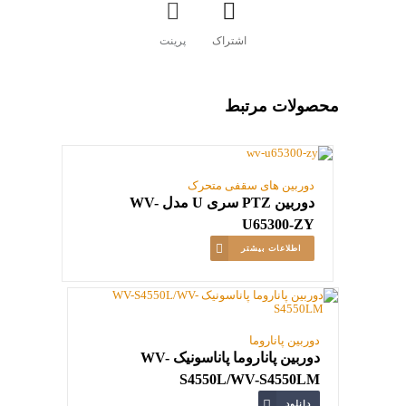
اشتراک
پرینت
محصولات مرتبط
دوربین های سقفی متحرک
دوربین PTZ سری U مدل WV-
U65300-ZY
اطلاعات بیشتر
دوربین پاناروما
دوربین پاناروما پاناسونیک WV-
S4550L/WV-S4550LM
دانلود