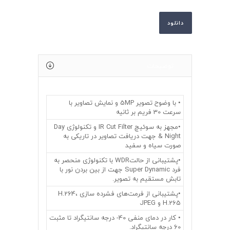
دانلود
توضیحات
• با وضوح تصویر 5MP و نمایش تصاویر با
سرعت 30 فریم بر ثانیه
•مجهز به سوئیچ IR Cut Filter و تکنولوژی Day
& Night جهت دریافت تصاویر در تاریکی به
صورت سیاه و سفید
•پشتیبانی از حالتWDR با تکنولوژی منحصر به
فرد Super Dynamic جهت از بین بردن نور با
تابش مستقیم به تصویر.
•پشتیبانی از فرمت‌های فشرده سازی H.264،
H.265 و JPEG
• کار در دمای منفی 40- درجه سانتیگراد تا مثبت
60 درجه سانتیگراد.