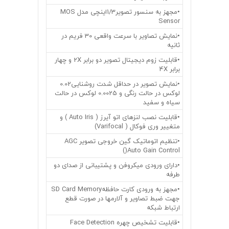
•مجهز به سنسور تصویر1/3اینچی مدل MOS
Sensor
•نمایش تصاویر با سرعت واقعی 30 فریم در
ثانیه
•قابلیت زوم دیجیتال تصویر دو برابر 2X و چهار
برابر 4X
•نمایش تصویر در حداقل شدت روشنایی0.02
لوکس در حالت رنگی و 0.0025 لوکس در حالت
سیاه و سفید
•قابلیت نصب لنزهای اتو آیرز ( Auto Iris ) و
متغییر وری فوکال ( Varifocal)
•تنظیم اتوماتیک گین خروجی تصویر AGC
)Auto Gain Control)
•دارای ورودی میکروفن و پشتیبانی از صدای دو
طرفه
•مجهز به ورودی کارت حافظهSD Card Memory
جهت ضبط تصاویر و آلارمها در صورت قطع
ارتباط شبکه
•قابلیت تشخیص چهره Face Detection