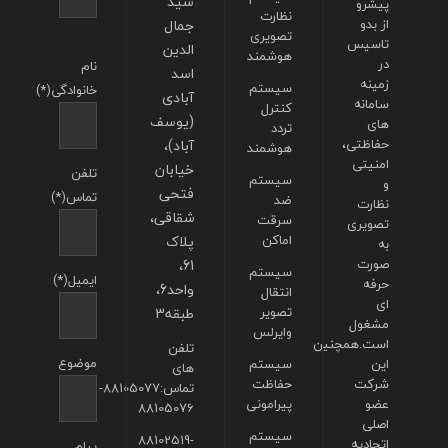
سید
پیشرو
نظارت
از بدو
جمال
تصویری
تاسیس
الدین
هوشمند
در
نام
اسد
زمینه
سیستم
خانوادگی(*)
آبادی
سامانه
کنترل
(یوسف
های
تردد
حفاظتی،
آباد)،
هوشمند
امنیتی
خیابان
تلفن
سیستم
و
فتحی
تماس(*)
ضد
نظارت
شقاقی،
سرقت
تصویری
اماکن
پلاک
به
صورت
61،
سیستم
ایمیل(*)
حرفه
واحد6،
انتقال
ای
تصویر
طبقه3
مشغول
وایرلس
است.همچنین
تلفن
موضوع
این
سیستم
های
شرکت
حفاظت
تماس:88105077-
عضو
پیرامونی
88105076
اصلی
سیستم
88102519-
اتحادیه
پیام