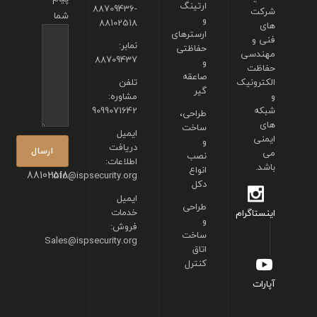
ارتینگ
88709436-
شرکت
شما
و
88102518
های
ارسترهای
فنی و
نمابر:
حفاظتی
مهندسی
88709437
و
حفاظت
صاعقه
الکترونیک
تلفن
گیر
و
مشاوره:
شبکه
9099071642
طراحی،
های
ساخت
ایمیل
ایمنی
و
دریافت
می
نصب
اطلاعات:
باشد.
انواع
88102518
info@ispsecurity.org
دکل
ایمیل
طراحی
خدمات
اینستاگرام
و
فروش:
ساخت
Sales@ispsecurity.org
اتاق
کنترل
آپارات