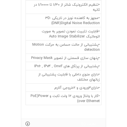
•تنظیم الکترونیک شاتر از 1/30 تا 1/10000 در
ثانیه
•مجهز به کاهنده نویز در تاریکی 3D-
DNR)Digital Noise Reduction)
•قابلیت تثبیت نمودن تصویر به صورت
اتوماتیک Auto Image Stabilizer
•پشتیبانی از حالت حساس به حرکت Motion
detection
•پنهان سازی قسمتی از تصویر Privacy Mask
•پشتیبانی از پرتکل های IPv6 , IPv4 , Onvif
•دارای منوی داخلی با قابلیت پشتیبانی از
زبانهای مختلف
•دارای3ورودی و 2خروجی آلارم
•کار با ولتاژ ورودی 12 ولت ثابت و PoE)Power
over Ethernet)
نظرات (0)