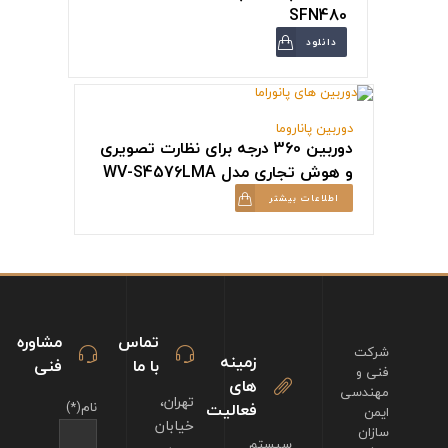
SFN480
دانلود
دوربین پاناروما
دوربین 360 درجه برای نظارت تصویری
و هوش تجاری مدل WV-S4576LMA
اطلاعات بیشتر
تماس
مشاوره
شرکت
زمینه
با ما
فنی
فنی و
های
مهندسی
تهران،
فعالیت
نام(*)
ایمن
خیابان
سازان
سیستم