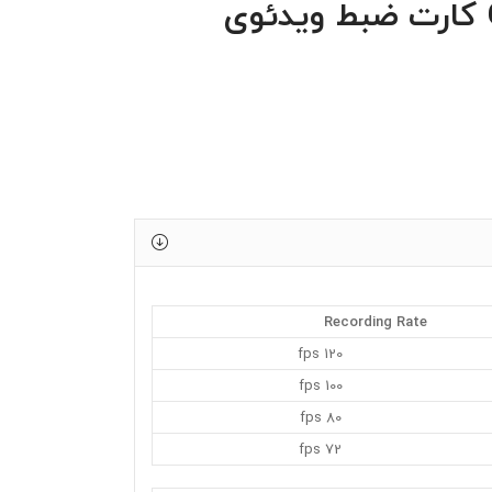
GV-1120A کارت ضبط ویدئوی
Recording Rate
120 fps
100 fps
80 fps
72 fps