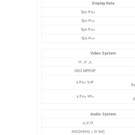
Display Rate
480 fps
400 fps
480 fps
400 fps
Video System
8, 12, 16
GEO MPEG4
704 x 480
R
640 x 480
R
Audio System
8,12,16
(AAC(16kHz / 16 bit