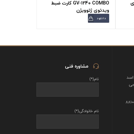
وی
GV-1240 COMBO کارت ضبط
ویدئوی ژئوویژن
دانلود
مشاوره فنی
اسد
نام(*)
حی
نام خانوادگی(*)