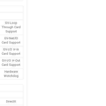
GV-Loop
Through Card
Support
GV-Net/IO
Card Support
GV-I/O 12-In
Card Support
GV-I/O 12-Out
Card Support
Hardware
Wotchdog
DirectX