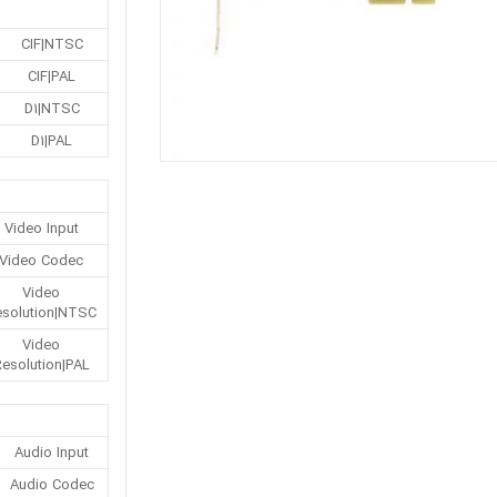
CIF|NTSC
CIF|PAL
D1|NTSC
D1|PAL
Video Input
Video Codec
Video
esolution|NTSC
Video
esolution|PAL
Audio Input
Audio Codec