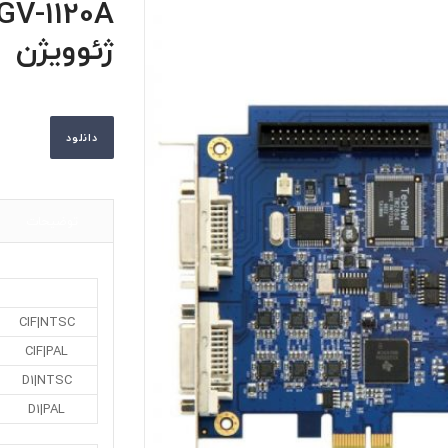
ژئوویژن
دانلود
توضیحات
CIF|NTSC
CIF|PAL
D1|NTSC
D1|PAL