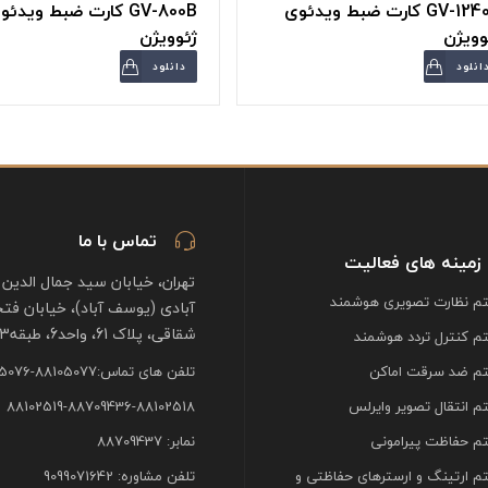
GV-1240B کارت ضبط ویدئوی
GV-800B کارت ضبط ویدئ
وویژن
ژئوویژن
انلود
دانلود
تماس با ما
زمینه های فعالیت
تهران، خیابان سید جمال الدین 
 نظارت تصویری هوشمند
آبادی (یوسف آباد)، خیابان فت
شقاقی، پلاک 61، واحد6، طبقه3
 کنترل تردد هوشمند
م ضد سرقت اماکن
تلفن های تماس:88105077-88105076
 انتقال تصویر وایرلس
88102519-88709436-88102518
 حفاظت پیرامونی
نمابر: 88709437
 ارتینگ و ارسترهای حفاظتی و
تلفن مشاوره: 9099071642