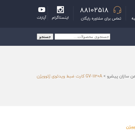
88102518
اینستاگرام
آپارات
به
تماس برای مشاوره رایگان
جستجو
جستجو
برای:
من سازان پیشرو
>
GV-1120A کارت ضبط ویدئوی ژئوویژن
ویژن