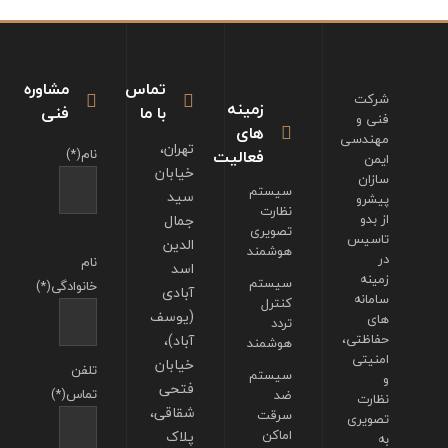
تماس
مشاوره
شرکت
زمینه
با ما
فنی
فنی و
های
مهندسی
تهران،
فعالیت
نام(*)
ایمن
خیابان
سازان
سیستم
سید
پیشرو
نظارت
از بدو
جمال
تصویری
تاسیس
الدین
هوشمند
در
نام
اسد
زمینه
سیستم
خانوادگی(*)
آبادی
سامانه
کنترل
(یوسف
های
تردد
حفاظتی،
آباد)،
هوشمند
امنیتی
خیابان
تلفن
سیستم
و
فتحی
تماس(*)
ضد
نظارت
شقاقی،
سرقت
تصویری
اماکن
پلاک
به