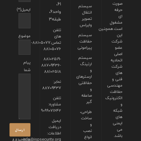
صورت
61،
سیستم
ایمیل(*)
حرفه
واحد6،
انتقال
ای
تصویر
طبقه3
مشغول
وایرلس
است.همچنین
تلفن
این
سیستم
موضوع
های
شرکت
حفاظت
تماس:88105077-
عضو
پیرامونی
88105076
اصلی
سیستم
88102519-
اتحادیه
پیام
ارتینگ
88709436-
شرکت
شما
و
88102518
های
ارسترهای
فنی و
نمابر:
حفاظتی
مهندسی
88709437
و
حفاظت
صاعقه
الکترونیک
تلفن
گیر
و
مشاوره:
شبکه
9099071642
طراحی،
های
ساخت
ایمیل
ایمنی
و
دریافت
می
نصب
اطلاعات:
باشد.
انواع
info@ispsecurity.org
88102518