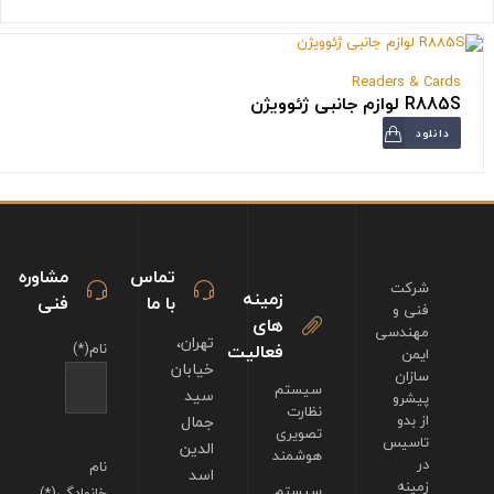
Readers & Cards
R885S لوازم جانبی ژئوویژن
دانلود
تماس
مشاوره
شرکت
زمینه
با ما
فنی
فنی و
های
مهندسی
تهران،
فعالیت
نام(*)
ایمن
خیابان
سازان
سیستم
سید
پیشرو
نظارت
از بدو
جمال
تصویری
تاسیس
الدین
هوشمند
در
نام
اسد
زمینه
سیستم
خانوادگی(*)