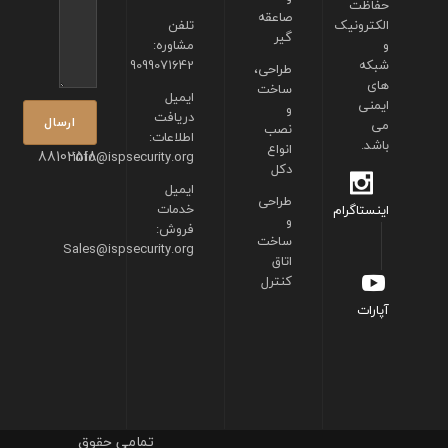
حفاظت
صاعقه
الکترونیک
تلفن
گیر
و
مشاوره:
شبکه
9099071642
طراحی،
های
ساخت
ایمیل
ایمنی
و
دریافت
می
نصب
اطلاعات:
باشد.
انواع
88102518
info@ispsecurity.org
دکل
ایمیل
طراحی
خدمات
اینستاگرام
و
فروش:
ساخت
Sales@ispsecurity.org
اتاق
کنترل
آپارات
تمامی حقوق