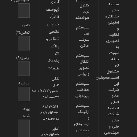
آبادی
سامانه
کنترل
(یوسف
های
تردد
حفاظتی،
آباد)،
هوشمند
امنیتی
خیابان
تلفن
سیستم
و
فتحی
تماس(*)
ضد
نظارت
شقاقی،
سرقت
تصویری
اماکن
پلاک
به
صورت
61،
سیستم
ایمیل(*)
حرفه
واحد6،
انتقال
ای
تصویر
طبقه3
مشغول
وایرلس
است.همچنین
تلفن
موضوع
این
سیستم
های
شرکت
حفاظت
تماس:88105077-
عضو
پیرامونی
88105076
اصلی
سیستم
88102519-
اتحادیه
پیام
ارتینگ
88709436-
شرکت
شما
و
88102518
های
ارسترهای
فنی و
نمابر:
حفاظتی
مهندسی
88709437
و