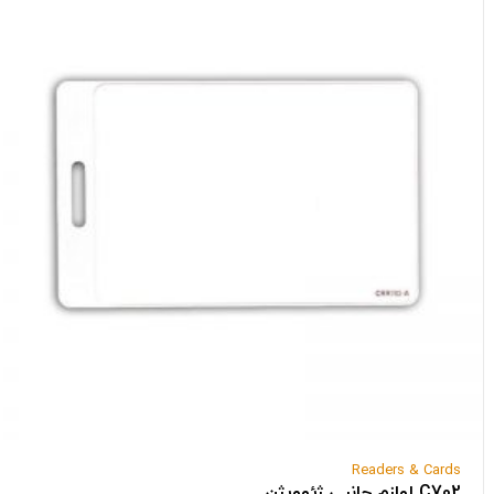
Readers & Cards
C702 لوازم جانبی ژئوویژن