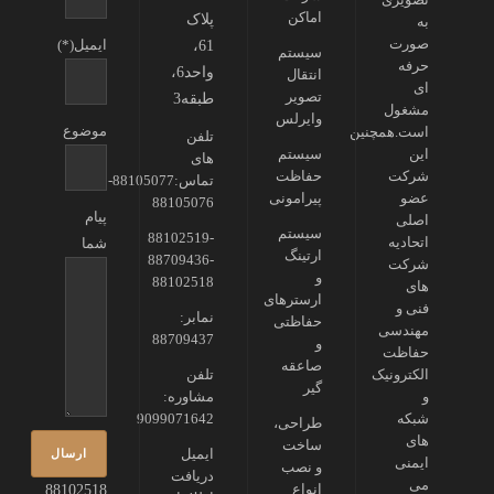
اماکن
پلاک
به
صورت
ایمیل(*)
61،
سیستم
حرفه
واحد6،
انتقال
ای
تصویر
طبقه3
مشغول
وایرلس
موضوع
است.همچنین
تلفن
این
سیستم
های
شرکت
حفاظت
تماس:88105077-
عضو
پیرامونی
88105076
پیام
اصلی
سیستم
88102519-
اتحادیه
شما
ارتینگ
88709436-
شرکت
و
88102518
های
ارسترهای
فنی و
نمابر:
حفاظتی
مهندسی
88709437
و
حفاظت
صاعقه
الکترونیک
تلفن
گیر
و
مشاوره:
شبکه
9099071642
طراحی،
های
ساخت
ایمیل
ایمنی
و نصب
دریافت
می
انواع
88102518