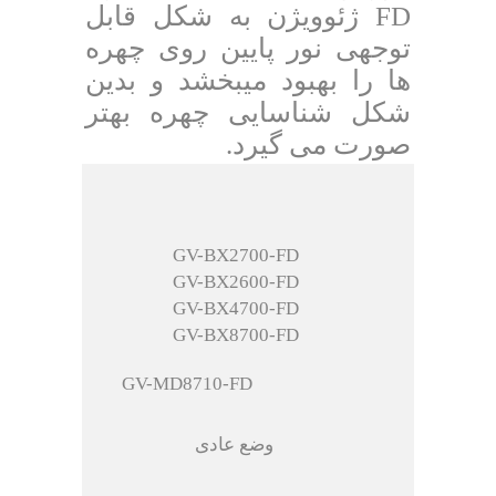
FD ژئوویژن به شکل قابل
توجهی نور پایین روی چهره
ها را بهبود میبخشد و بدین
شکل شناسایی چهره بهتر
صورت می گیرد.
GV-BX2700-FD
GV-BX2600-FD
GV-BX4700-FD
GV-BX8700-FD
GV-MD8710-FD
وضع عادی