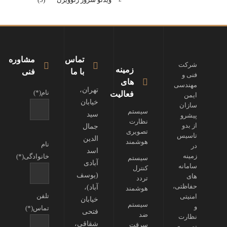
تماس
مشاوره
شرکت
زمینه
با ما
فنی
فنی و
های
مهندسی
تهران،
نام(*)
فعالیت
ایمن
خیابان
سازان
سیستم
سید
پیشرو
نظارت
از بدو
جمال
تصویری
تاسیس
الدین
هوشمند
نام
در
اسد
زمینه
خانوادگی(*)
سیستم
آبادی
سامانه
کنترل
(یوسف
های
تردد
حفاظتی،
آباد)،
هوشمند
تلفن
امنیتی
خیابان
سیستم
و
تماس(*)
فتحی
ضد
نظارت
شقاقی،
سرقت
تصویری