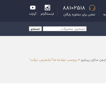
88102518
اینستاگرام
آپارات
به
تماس برای مشاوره رایگان
جستجو
جستجو
برای:
ایمن سازان پیشرو
>
برچسب نوشته ها"تشخیص حرکت"