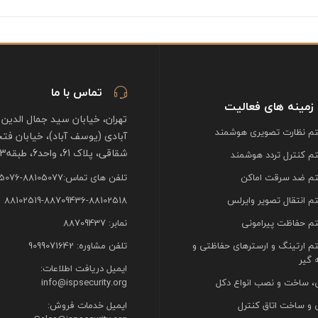
تماس با ما
زمینه های فعالیت
تهران، خیابان سید جمال الدین 
 نظارت تصویری هوشمند
آبادی (یوسف آباد)، خیابان فت
شقاقی، پلاک 61، واحد6، طبقه3
 کنترل تردد هوشمند
م ضد سرقت اماکن
تلفن های تماس:88105077-88105076
 انتقال تصویر وایرلس
88102519-88709436-88102518
 حفاظت پیرامونی
نمابر: 88709437
 ارتینگ و ارسترهای حفاظتی و
تلفن مشاوره: 9099071642
 گیر
ایمیل دریافت اطلاعات:
، ساخت و نصب انواع دکل
info@ispsecurity.org
 و ساخت اتاق کنترل
ایمیل خدمات فروش: