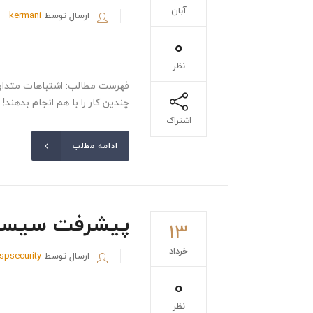
آبان
ارسال توسط
kermani
0
نظر
فهرست مطالب: اشتباهات متداول 
چندین کار را با هم انجام بدهند!
اشتراک
ادامه مطلب
پیشرفت سیست
13
خرداد
ارسال توسط
ispsecurity
0
نظر