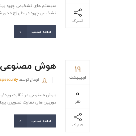
سیستم های تشخیص چهره بیشتر از
تشخیص چهره در حال اِج محور شد
اشتراک
ادامه مطلب
هوش مصنوعی د
19
اردیبهشت
ارسال توسط
ispsecurity
0
هوش مصنوعی در نظارت ویدئویی ب
نظر
دوربین های نظارت تصویری پرداخ
ادامه مطلب
اشتراک