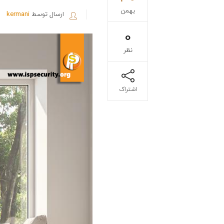
بهمن
ارسال توسط
kermani
0
نظر
اشتراک