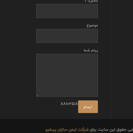
ایمیل(*)
موضوع
پیام شما
88102518
می حقوق این سایت برای
شرکت ایمن سازان پیشرو