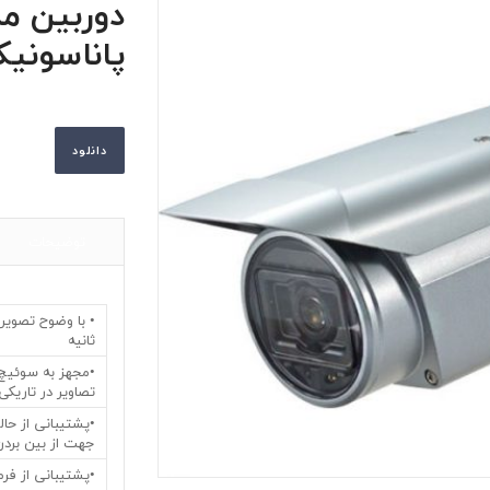
دوربین مد
پاناسونیک PW311AL
دانلود
توضیحات
ثانیه
تصاویر در تاریک
جهت از بین بردن
•پشتیبانی از فرمت فش