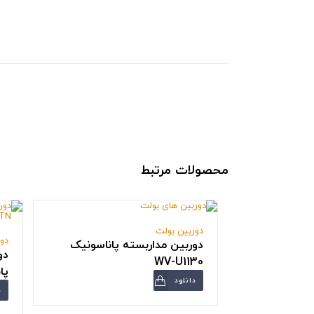
محصولات مرتبط
دوربین بولت
دو
دوربین مداربسته پاناسونیک
دو
WV-U1130
پانا
دانلود
د