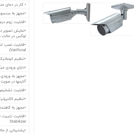
• کار در دمای منفی 40- درجه سانتیگراد تا مثبت 50 درجه
•مجهز به سنسور تصویر1/3اینچی م
•قابلیت زوم دیجیتال تصوی
لوکس در حالت س
Varifocal)
•تنظیم اتوماتیک گین خروج
•دارای ورودی می
آلارمها در صورت
•قابلیت تشخیص چهره tion
•تنظیم الکترونیک شاتر از 1/30 ت
•مجهز به کاهنده نویز در تاریکی n
Stabilizer
•پشتیبانی از حالت حسا