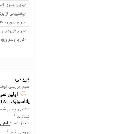
•پنهان سازی قسمتی از 
•پشتیبانی از پرتکل های Onvif
•دارای منوی داخل
•دارای3ورودی و 2خروجی آلارم
•کار با ولتاژ ورودی 12 ولت ثابت و wer over Ethernet
نظرات (0)
بررسی
هیچ بررسی نوشت
اولین نفر
پاناسونیک WV-SPW311AL” باشید
نشانی ایمیل شما
شده‌اند
*
امتیاز شما
*
بررسی شما
*