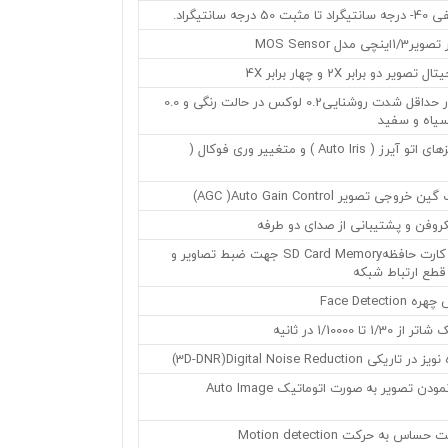
 سانتیگراد.
دل MOS Sensor
ر دو برابر 2X و چهار برابر 4X
•نمایش تصویر در حداقل شدت روشنایی0.2 لوکس در حالت رنگی و 0.0
یاه و سفید
•قابلیت نصب لنزهای اتو آیرز ( Auto Iris ) و متغییر وری فوکال (
ی تصویر AGC )Auto Gain Control)
کروفن و پشتیبانی از صدای دو طرفه
•مجهز به ورودی کارت حافظهSD Card Memory جهت ضبط تصاویر و
 قطع ارتباط شبکه
Face Detec
ا 1/10000 در ثانیه
3D-DNR)Digital Noise Reductio)
•قابلیت تثبیت نمودن تصویر به صورت اتوماتیک Auto Image
س به حرکت Motion detection