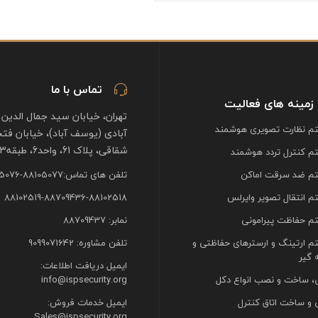
تماس با ما
زمینه های فعالیت
تهران، خیابان سید جمال الدین 
 نظارت تصویری هوشمند
آبادی (یوسف آباد)، خیابان فت
شقاقی، پلاک 61، واحد6، طبقه3
 کنترل تردد هوشمند
م ضد سرقت اماکن
تلفن های تماس:88105077-88105076
 انتقال تصویر وایرلس
88102519-88709436-88102518
 حفاظت پیرامونی
نمابر: 88709437
 ارتینگ و ارسترهای حفاظتی و
تلفن مشاوره: 9099071642
 گیر
ایمیل دریافت اطلاعات:
، ساخت و نصب انواع دکل
info@ispsecurity.org
 و ساخت اتاق کنترل
ایمیل خدمات فروش:
Sales@ispsecurity.org