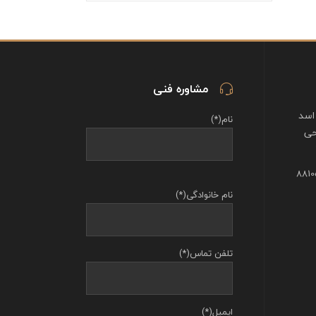
مشاوره فنی
اسد
نام(*)
حی
نام خانوادگی(*)
تلفن تماس(*)
ایمیل(*)