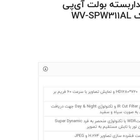
اربسته بولت آی‌پی
WV-S
• با وضوح تصویر HD1280*720 و نمایش تصاویر با سرعت 60 فریم بر
•مجهز به سوئیچ IR Cut Filter و تکنولوژی Day & Night جهت دریافت
ی به صورت سیاه و سفید
•پشتیبانی از حالتWDR با تکنولوژی منحصر به فرد Super Dynamic
 نور با تابش مستقیم به تصویر.
رده سازی تصاویر H.264 و JPEG