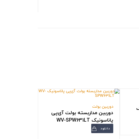
دوربین بولت
ک
دوربین مداربسته بولت آی‌پی
پاناسونیک WV-SPW631LT
دانلود