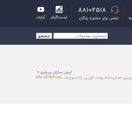
88102518
اینستاگرام
آپارات
به
تماس برای مشاوره رایگان
جستجو
جستجو
برای:
ایمن سازان پیشرو
>
ربین مداربسته بولت آی‌پی پاناسونیک WV-SPW311AL