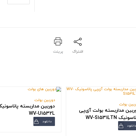
اشتراک
پرینت
دوربین بولت
ربین بولت
دوربین مداربسته پاناسونی
ربین مداربسته بولت آی‌پی
WV-U1532L
سونیک WV-S1531LTN
دانلود
انلود