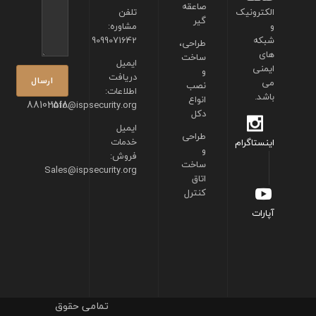
صاعقه
الکترونیک
تلفن
گیر
و
مشاوره:
شبکه
9099071642
طراحی،
های
ساخت
ایمیل
ایمنی
و
دریافت
می
نصب
اطلاعات:
باشد.
انواع
88102518
info@ispsecurity.org
دکل
ایمیل
طراحی
خدمات
اینستاگرام
و
فروش:
ساخت
Sales@ispsecurity.org
اتاق
کنترل
آپارات
تمامی حقوق