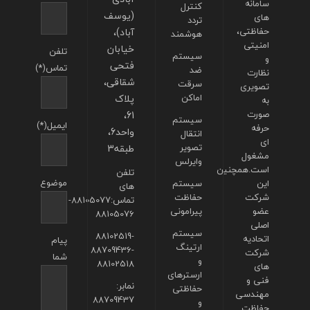
سامانه
کنترل
(یوسف
های
تردد
حفاظتی،
آباد)،
هوشمند
امنیتی
خیابان
تلفن
سیستم
و
فتحی
تماس(*)
ضد
نظارت
شقاقی،
سرقت
تصویری
اماکن
پلاک
به
صورت
61،
سیستم
ایمیل(*)
حرفه
واحد6،
انتقال
ای
تصویر
طبقه3
مشغول
وایرلس
است.همچنین
تلفن
موضوع
این
سیستم
های
شرکت
حفاظت
تماس:88105077-
عضو
پیرامونی
88105076
اصلی
سیستم
88102519-
اتحادیه
پیام
ارتینگ
88709436-
شرکت
شما
و
88102518
های
ارسترهای
فنی و
نمابر:
حفاظتی
مهندسی
88709437
و
حفاظت