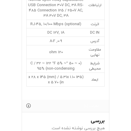
ارتباطات
USB Connection 30V DC, 3A RS-
485 Connection 125 / 250V AC,
3A 30V DC, 3A
اترنت
(RJ-45, 10/100 Mbps (optional
DC 12V, 1A
DC IN
آدرس
0-9, A-F
مقاومت
120 ohm
نهایی
شرایط
(0 ~ 50 °C / 32 ~ 122 °F 5% ~
محیطی
95% (non-condensing
(135 x 28 x 145 (mm) / 5.31x 1.10
ابعاد
x 5.70 (in
نظرات (0)
بررسی
هیچ بررسی نوشته نشده است.