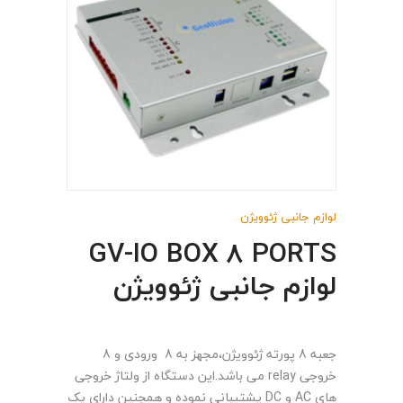
لوازم جانبی ژئوویژن
GV-IO BOX 8 PORTS
لوازم جانبی ژئوویژن
جعبه 8 پورته ژئوویژن،مجهز به 8 ورودی و 8
خروجی relay می باشد.این دستگاه از ولتاژ خروجی
های AC و DC پشتیبانی نموده و همچنین دارای یک