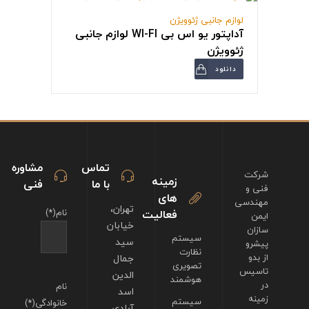
لوازم جانبی ژئوویژن
آداپتور یو اس بی WI-FI لوازم جانبی
ژئوویژن
دانلود
تماس
مشاوره
شرکت
زمینه
با ما
فنی
فنی و
های
مهندسی
تهران،
فعالیت
نام(*)
ایمن
خیابان
سازان
سیستم
سید
پیشرو
نظارت
از بدو
جمال
تصویری
تاسیس
الدین
هوشمند
در
نام
اسد
زمینه
سیستم
خانوادگی(*)
آبادی