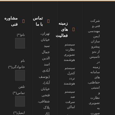
تماس
مشاوره
شرکت
زمینه
با ما
فنی
فنی و
های
مهندسی
تهران،
نام(*)
فعالیت
ایمن
خیابان
سازان
سیستم
سید
پیشرو
نظارت
از بدو
جمال
تصویری
تاسیس
الدین
هوشمند
نام
در
اسد
زمینه
خانوادگی(*)
سیستم
آبادی
سامانه
کنترل
(یوسف
های
تردد
حفاظتی،
آباد)،
هوشمند
تلفن
امنیتی
خیابان
سیستم
و
تماس(*)
فتحی
ضد
نظارت
شقاقی،
سرقت
تصویری
اماکن
پلاک
به
ایمیل(*)
صورت
61،