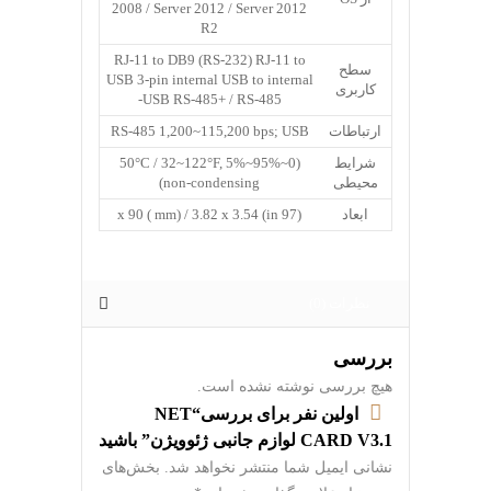
2008 / Server 2012 / Server 2012
R2
RJ-11 to DB9 (RS-232) RJ-11 to
سطح
USB 3-pin internal USB to internal
کاربری
USB RS-485+ / RS-485-
ارتباطات
RS-485 1,200~115,200 bps; USB
شرایط
(0~50°C / 32~122°F, 5%~95%
محیطی
(non-condensing
ابعاد
(97 x 90 ( mm) / 3.82 x 3.54 (in
نظرات (0)
بررسی
هیچ بررسی نوشته نشده است.
اولین نفر برای بررسی“NET
CARD V3.1 لوازم جانبی ژئوویژن” باشید
نشانی ایمیل شما منتشر نخواهد شد.
بخش‌های