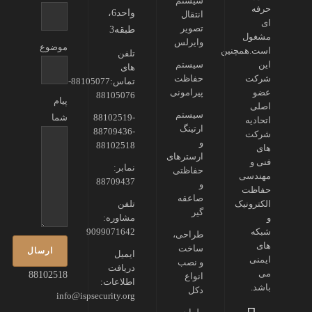
سیستم
حرفه
واحد6،
انتقال
ای
تصویر
طبقه3
مشغول
وایرلس
موضوع
است.همچنین
تلفن
این
سیستم
های
شرکت
حفاظت
تماس:88105077-
عضو
پیرامونی
88105076
پیام
اصلی
سیستم
88102519-
شما
اتحادیه
ارتینگ
88709436-
شرکت
و
88102518
های
ارسترهای
فنی و
نمابر:
حفاظتی
مهندسی
88709437
و
حفاظت
صاعقه
الکترونیک
تلفن
گیر
و
مشاوره:
شبکه
9099071642
طراحی،
های
ساخت
ایمیل
ایمنی
و نصب
دریافت
می
88102518
انواع
اطلاعات:
باشد.
دکل
info@ispsecurity.org