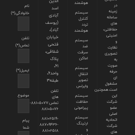
الدین
هوشمند
در
نام
اسد
زمینه
سیستم
خانوادگی(*)
آبادی
سامانه
کنترل
(یوسف
های
تردد
حفاظتی،
آباد)،
هوشمند
امنیتی
خیابان
تلفن
سیستم
و
فتحی
تماس(*)
ضد
نظارت
شقاقی،
سرقت
تصویری
اماکن
پلاک
به
صورت
61،
سیستم
ایمیل(*)
حرفه
واحد6،
انتقال
ای
تصویر
طبقه3
مشغول
وایرلس
است.همچنین
تلفن
موضوع
این
سیستم
های
شرکت
حفاظت
تماس:88105077-
عضو
پیرامونی
88105076
اصلی
سیستم
88102519-
اتحادیه
پیام
ارتینگ
88709436-
شرکت
شما
و
88102518
های