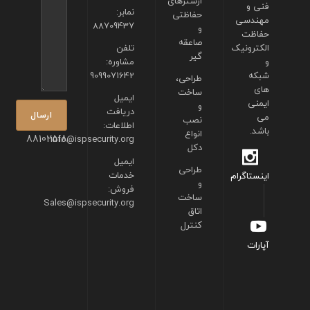
ارسترهای
فنی و
نمابر:
حفاظتی
مهندسی
88709437
و
حفاظت
صاعقه
الکترونیک
تلفن
گیر
و
مشاوره:
شبکه
9099071642
طراحی،
های
ساخت
ایمیل
ایمنی
و
دریافت
می
نصب
اطلاعات:
باشد.
انواع
88102518
info@ispsecurity.org
دکل
ایمیل
طراحی
خدمات
اینستاگرام
و
فروش:
ساخت
Sales@ispsecurity.org
اتاق
کنترل
آپارات