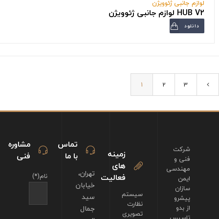
لوازم جانبی ژئوویژن
HUB V2 لوازم جانبی ژئوویژن
دانلود
1
2
3
تماس
مشاوره
شرکت
زمینه
با ما
فنی
فنی و
های
مهندسی
تهران،
فعالیت
نام(*)
ایمن
خیابان
سازان
سیستم
سید
پیشرو
نظارت
از بدو
جمال
تصویری
تاسیس