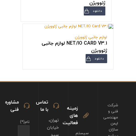
ژئوویژن
دانلود
لوازم جانبی ژئوویژن
NET/IO CARD V3.1 لوازم جانبی
ژئوویژن
دانلود
تماس
مشاوره
شرکت
زمینه
با ما
فنی
فنی و
های
مهندسی
تهران،
فعالیت
نام(*)
ایمن
خیابان
سازان
سیستم
سید
پیشرو