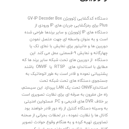
دستگاه کدگشایی ژئوویژن GV-IP Decoder Box
Plus برای رمزگشایی جریان های IP ورودی از
دستگاه های IP ژئوویژن و سایر برندها طراحی شده
است و به عنوان واسطه ای جهت متصل نمودن
دوربین ها و مانیتور برای نمایش با نمای تک یا
چهارگانه و نمایش 9-قسمتی عمل می کند. این
دستگاه از دوربین های تحت شبکه سایر برند ها که
مطابق با استاندارد های RTSP یا ONVIF باشند
پشتیبانی نموده و قادر است به طور اتوماتیک به
جستجوی دستگاه های تحت شبکه تحت
استانداردONVIF تحت یک LAN بپردازد. این سیستم،
راه حل مقرون به صرفه ای برای نظارت تصویری است
بر خلاف DVR های قدیمی و PC. مسئولین امنیتی
به وسیله دستگاه کنترل از راه دور قادر خواهند بود
کانال ها را نظارت نموده ، در لحظات بحرانی از صحنه
تصاویری تهیه کرده و به هنگام وقوع حوادث تصویر
کانال مورد نظر را ثابت نگاه دارند.جوی استیک