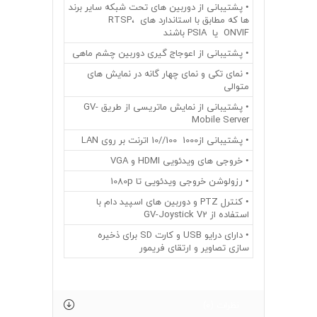
• پشتیبانی از دوربین های تحت شبکه سایر برند
ها که مطابق با استاندارد های RTSP،
ONVIF یا PSIA باشند
• پشتیبانی از اعوجاج گیری دوربین چشم ماهی
• نمای تکی و نمای چهار گانه در نمایش های
متوالی
• پشتیبانی از نمایش ماتریسی از طریق GV-
Mobile Server
• پشتیبانی از1000 100//10 اترنت بر روی LAN
• خروجی های ویدئویی HDMI و VGA
• رزولوشن خروجی ویدئویی تا 1080p
• کنترل PTZ و دوربین های اسپید دام با
استفاده از GV-Joystick V2
• دارای درایو USB و کارت SD برای ذخیره
سازی تصاویر و ارتقای فریمور
نظرات (0)