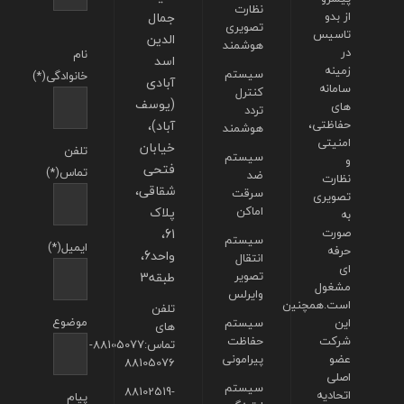
نظارت
از بدو
جمال
تصویری
تاسیس
الدین
هوشمند
در
نام
اسد
زمینه
سیستم
خانوادگی(*)
آبادی
سامانه
کنترل
(یوسف
های
تردد
حفاظتی،
آباد)،
هوشمند
امنیتی
خیابان
تلفن
سیستم
و
فتحی
تماس(*)
ضد
نظارت
شقاقی،
سرقت
تصویری
اماکن
پلاک
به
صورت
61،
سیستم
ایمیل(*)
حرفه
واحد6،
انتقال
ای
تصویر
طبقه3
مشغول
وایرلس
است.همچنین
تلفن
موضوع
این
سیستم
های
شرکت
حفاظت
تماس:88105077-
عضو
پیرامونی
88105076
اصلی
سیستم
88102519-
اتحادیه
پیام