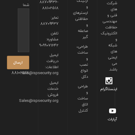
ارتینگ
88709436-
شرکت
شما
و
88102518
های
ارسترهای
فنی و
نمابر:
حفاظتی
مهندسی
88709437
و
حفاظت
صاعقه
الکترونیک
تلفن
گیر
و
مشاوره:
شبکه
9099071642
طراحی،
های
ساخت
ایمیل
ایمنی
و
دریافت
می
نصب
اطلاعات:
باشد.
انواع
88102518
info@ispsecurity.org
دکل
ایمیل
طراحی
خدمات
اینستاگرام
و
فروش:
ساخت
Sales@ispsecurity.org
اتاق
کنترل
آپارات