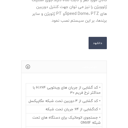
ژئوویژن را نیز می توان جهت کنترل دوربین
های Speed Dome، PTZو PT ژئویژن و سایر
برندها، بر این سیستم نصب نمود.
دانلود
توضیحات
• کد گشایی از جریان های ویدئویی H.264 با
حداکثر نرخ فریم 30
• کد گشایی از 4 دوربین تحت شبکه مگاپیکسل
• کدگشایی از 64 جریان تحت شبکه
• جستجوی اتوماتیک برای دستگاه های تحت
شبکه ONVIF