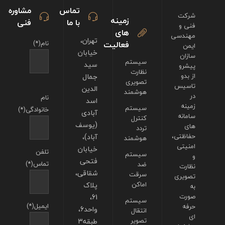
تماس
مشاوره
شرکت
زمینه
با ما
فنی
فنی و
های
مهندسی
تهران،
فعالیت
نام(*)
ایمن
خیابان
سازان
سیستم
سید
پیشرو
نظارت
از بدو
جمال
تصویری
تاسیس
الدین
هوشمند
در
نام
اسد
زمینه
سیستم
خانوادگی(*)
آبادی
سامانه
کنترل
(یوسف
های
تردد
حفاظتی،
آباد)،
هوشمند
امنیتی
خیابان
تلفن
سیستم
و
فتحی
تماس(*)
ضد
نظارت
شقاقی،
سرقت
تصویری
اماکن
پلاک
به
صورت
61،
سیستم
ایمیل(*)
حرفه
واحد6،
انتقال
ای
تصویر
طبقه3