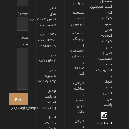
مشغول
وایرلس
است.همچنین
تلفن
این
سیستم
موضوع
های
شرکت
حفاظت
تماس:88105077-
عضو
پیرامونی
88105076
اصلی
سیستم
88102519-
اتحادیه
پیام
ارتینگ
88709436-
شرکت
شما
و
88102518
های
ارسترهای
فنی و
نمابر:
حفاظتی
مهندسی
88709437
و
حفاظت
صاعقه
الکترونیک
تلفن
گیر
و
مشاوره:
شبکه
9099071642
طراحی،
های
ساخت
ایمیل
ایمنی
و
دریافت
می
نصب
اطلاعات:
باشد.
انواع
info@ispsecurity.org
88102518
دکل
ایمیل
طراحی
خدمات
اینستاگرام
و
فروش: