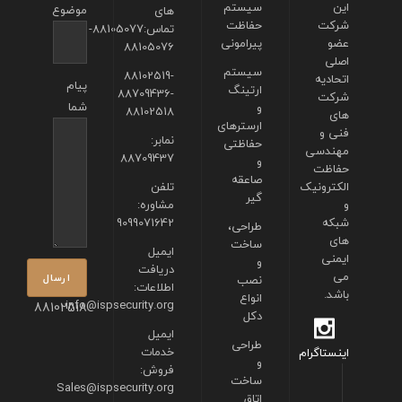
این
سیستم
موضوع
های
شرکت
حفاظت
تماس:88105077-
عضو
پیرامونی
88105076
اصلی
سیستم
88102519-
اتحادیه
پیام
ارتینگ
88709436-
شرکت
شما
و
88102518
های
ارسترهای
فنی و
نمابر:
حفاظتی
مهندسی
88709437
و
حفاظت
صاعقه
الکترونیک
تلفن
گیر
و
مشاوره:
شبکه
9099071642
طراحی،
های
ساخت
ایمیل
ایمنی
و
دریافت
می
نصب
اطلاعات:
باشد.
انواع
info@ispsecurity.org
88102518
دکل
ایمیل
طراحی
خدمات
اینستاگرام
و
فروش:
ساخت
Sales@ispsecurity.org
اتاق