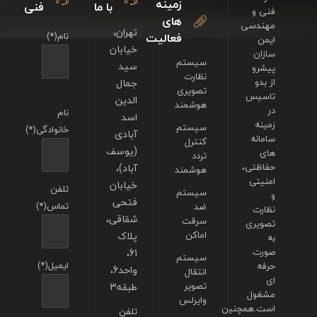
زمینه
با ما
فنی
فنی و
های
مهندسی
تهران،
فعالیت
نام(*)
ایمن
خیابان
سازان
سیستم
سید
پیشرو
نظارت
از بدو
جمال
تصویری
تاسیس
الدین
هوشمند
در
نام
اسد
زمینه
سیستم
خانوادگی(*)
آبادی
سامانه
کنترل
(یوسف
های
تردد
حفاظتی،
آباد)،
هوشمند
امنیتی
خیابان
تلفن
سیستم
و
فتحی
تماس(*)
ضد
نظارت
شقاقی،
سرقت
تصویری
اماکن
پلاک
به
صورت
61،
سیستم
ایمیل(*)
حرفه
واحد6،
انتقال
ای
تصویر
طبقه3
مشغول
وایرلس
است.همچنین
تلفن