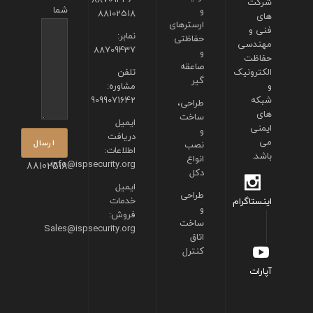
شرکت
شما
و
88102518
های
ارسترهای
فنی و
نمابر:
حفاظتی
مهندسی
88709437
و
حفاظت
صاعقه
الکترونیک
تلفن
گیر
و
مشاوره:
شبکه
9099071642
طراحی،
های
ساخت
ایمیل
ایمنی
و
دریافت
می
نصب
اطلاعات:
باشد.
انواع
info@ispsecurity.org
88102518
دکل
ایمیل
طراحی
خدمات
اینستاگرام
و
فروش:
ساخت
Sales@ispsecurity.org
اتاق
کنترل
آپارات