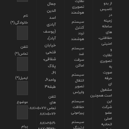
نظارت
از بدو
جمال
تصویری
تاسیس
الدین
هوشمند
در
نام
اسد
زمینه
سیستم
خانوادگی(*)
آبادی
سامانه
کنترل
(یوسف
های
تردد
حفاظتی،
آباد)،
هوشمند
امنیتی
خیابان
تلفن
سیستم
و
فتحی
تماس(*)
ضد
نظارت
شقاقی،
سرقت
تصویری
اماکن
پلاک
به
صورت
61،
سیستم
ایمیل(*)
حرفه
واحد6،
انتقال
ای
تصویر
طبقه3
مشغول
وایرلس
است.همچنین
تلفن
این
سیستم
موضوع
های
شرکت
حفاظت
تماس:88105077-
عضو
پیرامونی
88105076
اصلی
سیستم
88102519-
اتحادیه
پیام
ارتینگ
88709436-