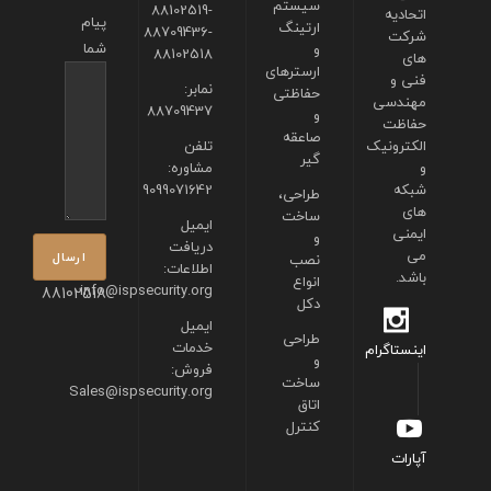
سیستم
88102519-
اتحادیه
پیام
ارتینگ
88709436-
شرکت
شما
و
88102518
های
ارسترهای
فنی و
نمابر:
حفاظتی
مهندسی
88709437
و
حفاظت
صاعقه
الکترونیک
تلفن
گیر
و
مشاوره:
شبکه
9099071642
طراحی،
های
ساخت
ایمیل
ایمنی
و
دریافت
می
نصب
اطلاعات:
باشد.
انواع
info@ispsecurity.org
88102518
دکل
ایمیل
طراحی
خدمات
اینستاگرام
و
فروش:
ساخت
Sales@ispsecurity.org
اتاق
کنترل
آپارات