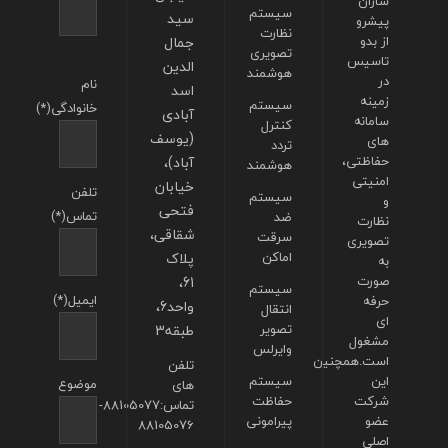
سازان
سیستم
سید
پیشرو
نظارت
از بدو
جمال
تصویری
تاسیس
الدین
هوشمند
در
نام
اسد
زمینه
سیستم
خانوادگی(*)
آبادی
سامانه
کنترل
(یوسف
های
تردد
حفاظتی،
آباد)،
هوشمند
امنیتی
خیابان
تلفن
سیستم
و
فتحی
تماس(*)
ضد
نظارت
شقاقی،
سرقت
تصویری
اماکن
پلاک
به
صورت
61،
سیستم
ایمیل(*)
حرفه
واحد6،
انتقال
ای
تصویر
طبقه3
مشغول
وایرلس
است.همچنین
تلفن
این
سیستم
موضوع
های
شرکت
حفاظت
تماس:88105077-
عضو
پیرامونی
88105076
اصلی