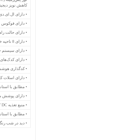
کاهش نویز دیجیت
• دارای ال.ای.دی R
• دارای فوکوس خ
• دارای حالت راه
• دارای 8 ناحیه خصوصی
• دارای سیستم خ
• دارای کدک‌های ویدئویی: EG
• کدگذاری هوشمند
• دارای اسلات کارت
• مطابق با استانداردهای
• دارای پوشش م
• منبع تغذیه PoE, 12V DC
• مطابق با استاندارد پروف
• دید در شب رنگی ( 0.006 تا .09