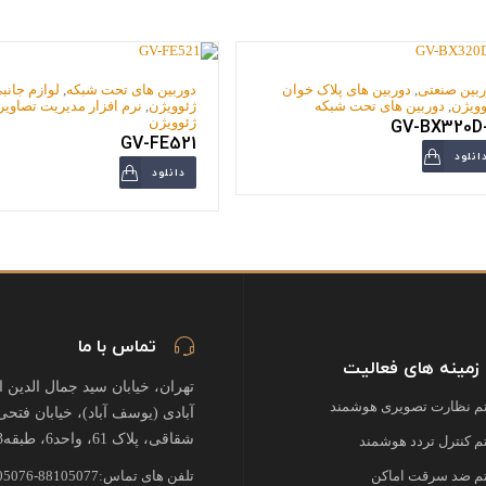
ربین صنعتی
,
دوربین های پلاک خوان
دوربین های تحت شبکه
,
لوازم جانب
وویژن
,
دوربین های تحت شبکه
ژئوویژن
,
نرم افزار مدیریت تصاویر
GV-BX320D
ژئوویژن
GV-FE521
انلود
دانلود
تماس با ما
زمینه های فعالیت
تهران، خیابان سید جمال الدین 
 نظارت تصویری هوشمند
آبادی (یوسف آباد)، خیابان فتحی
شقاقی، پلاک 61، واحد6، طبقه3
 کنترل تردد هوشمند
 ضد سرقت اماکن
تلفن های تماس:88105077-88105076