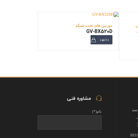
ی
دوربین های تحت شبکه
GV-BX520D
دانلود
مشاوره فنی
اسد
نام(*)