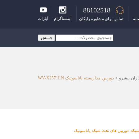
88102518
اینستاگرام
آپارات
نبه
تماس برای مشاوره رایگان
جستجو
جستجو
برای:
زان پیشرو
>
دوربین مداربسته پاناسونیک WV-X2571LN
شبکه
,
دوربین های تحت شبکه پاناسونیک