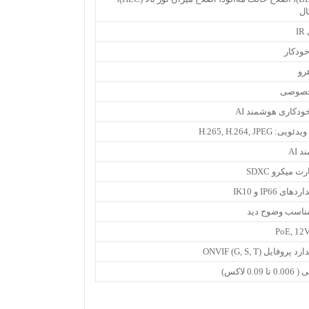
ال
I
ودکار
رو
ودکاری هوشمند AI
H.265, H.264, JP
 AI
 میکرو SDXC
 IP66 و IK10
ناسب وضوح دید
ایل ONVIF (G, S, T)
0 لاکس)