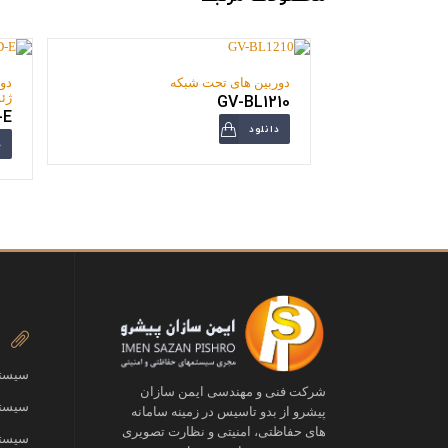
دوربین های تحت شبکه
دو
GV-BL1210
ژئ
-E
دانلود
د
سیستم
شرکت فنی و مهندسی ایمن سازان
سیستم
پیشرو از بدو تاسیس در زمینه سامانه
های حفاظتی، امنیتی و نظارت تصویری
سیستم