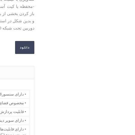
-محفظه یا کیت آسوده
باز کردن بخشی از بس
و بدین شکل در استف
دوربین تحت شبکه i-PRO با موتور هوش مصنوعی AI
دانلود
توضیحات
• دارای سنسور1/1.8اینچی از نوع CMOS
• مخصوص فضای 
• قابلیت پردازش تا سقف 30 فریم در
• دارای سوپر دین
• دارای قابلیت‌ه