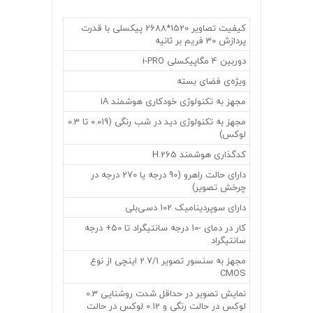
کیفیت تصاویر 1520*2688 پیکسلی با قدرت
پردازش 30 فریم بر ثانیه
دوربین 4 مگاپیکسلی i-PRO
ویژه‌ی فضای بسته
مجهز به تکنولوژی خودکاری هوشمند iA
مجهز به تکنولوژی دید در شب رنگی (0.019 تا 0.3
لوکس)
کدگذاری هوشمند H.265
دارای حالت راهرو (90 درجه یا 270 درجه در
چرخش تصویر)
دارای سوپردینامیک 102 دسی‌بلی
کار در دمای -10 درجه سانتیگراد تا 50+ درجه
سانتیگراد
مجهز به سنسور تصویر 2.7/1 اینچی از نوع
CMOS
نمایش تصویر در حداقل شدت روشنایی 0.3
لوکس در حالت رنگی و 0.12 لوکس در حالت