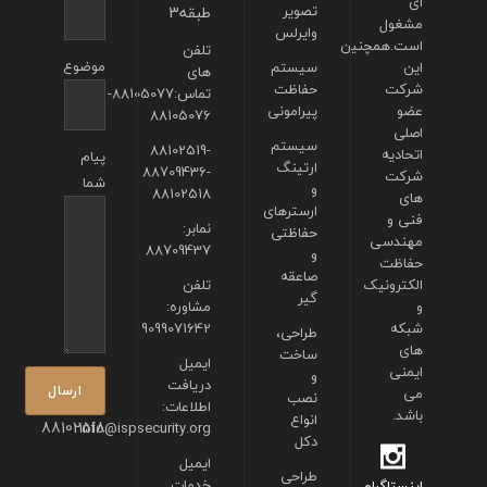
ای
تصویر
طبقه3
مشغول
وایرلس
است.همچنین
تلفن
موضوع
این
سیستم
های
شرکت
حفاظت
تماس:88105077-
عضو
پیرامونی
88105076
اصلی
سیستم
88102519-
اتحادیه
پیام
ارتینگ
88709436-
شرکت
شما
و
88102518
های
ارسترهای
فنی و
نمابر:
حفاظتی
مهندسی
88709437
و
حفاظت
صاعقه
الکترونیک
تلفن
گیر
و
مشاوره:
شبکه
9099071642
طراحی،
های
ساخت
ایمیل
ایمنی
و
دریافت
می
نصب
اطلاعات:
باشد.
انواع
88102518
info@ispsecurity.org
دکل
ایمیل
طراحی
خدمات
اینستاگرام