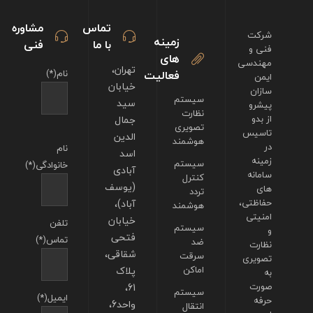
تماس
مشاوره
شرکت
زمینه
با ما
فنی
فنی و
های
مهندسی
تهران،
فعالیت
نام(*)
ایمن
خیابان
سازان
سیستم
سید
پیشرو
نظارت
از بدو
جمال
تصویری
تاسیس
الدین
هوشمند
در
نام
اسد
زمینه
سیستم
خانوادگی(*)
آبادی
سامانه
کنترل
(یوسف
های
تردد
حفاظتی،
آباد)،
هوشمند
امنیتی
خیابان
تلفن
سیستم
و
فتحی
تماس(*)
ضد
نظارت
شقاقی،
سرقت
تصویری
اماکن
پلاک
به
صورت
61،
سیستم
ایمیل(*)
حرفه
واحد6،
انتقال