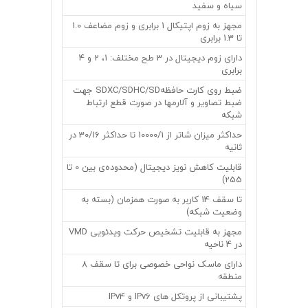
سیاه و سفید
مجهز به زوم اپتیکال 1 برابری و زوم مضاعف 1.0
تا 1.3 برابری
دارای زوم دیجیتال در 3 طح مختلف: 1، 2 و 4
برابری
ضبط روی کارت حافظهSDXC/SDHC/SD جهت
ضبط تصاویر و آلارمها در صورت قطع ارتباط
شبکه
حداکثر میزان شاتر از 10000/1 تا حداکثر 30/16 در
ثانیه
قابلیت کاهش نویز دیجیتال (محدوده‌ی بین 0 تا
255)
تا سقف 14 کاربر به صورت همزمان (بسته به
وضعیت شبکه)
مجهز به قابلیت تشخیص حرکت ویدئویی VMD
در 4 ناحیه
دارای ماسک نواحی خصوصی برای تا سقف 8
منطقه
پشتیبانی از پروتکل های IPv6 و IPv4