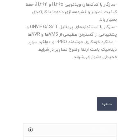
-سازگار با کدک‌های ویدئویی H.265 و H.264، حفظ
کیفیت تصویر و فشرده‌سازی داده‌ها با کارآمدی
بسیار بالا.
-سازگار با استانداردهای پروفایل ONVIF G/ S/ T و
پشتیبانی از گستره‌ی عظیمی از VMSها و NVRها
– عملکرد خودکاری هوشمند i-PRO و عملکرد سوپر
دینامیک باعث ارتقا وضوح تصاویر در شرایط
محیطی دشوار می‌شوند.
دانلود
توضیحات