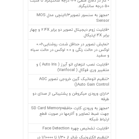
• کار در دمای منفی 40- درجه سانتیگراد تا مثبت
50 درجه سانتیگراد.
•مجهز به سنسور تصویر1/3اینچی مدل MOS
Sensor
•قابلیت زوم دیجیتال تصویر دو برابر 2.4X و چهار
برابر 4X اپتیکال
•نمایش تصویر در حداقل شدت روشنایی0.06
لوکس در حالت رنگی و 0.0 لوکس در حالت سیاه
و سفید
•قابلیت نصب لنزهای اتو آیرز ( Auto Iris ) و
متغییر وری فوکال ( Varifocal)
•تنظیم اتوماتیک گین خروجی تصویر AGC
)Auto Gain Control)
•دارای ورودی میکروفن و پشتیبانی از صدای دو
طرفه
•مجهز به ورودی کارت حافظهSD Card Memory
جهت ضبط تصاویر و آلارمها در صورت قطع
ارتباط شبکه
•قابلیت تشخیص چهره Face Detection
•تنظیم الکترونیک شاتر از 1/30 تا 1/10000 در