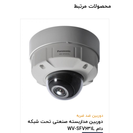
محصولات مرتبط
دوربین ضد ضربه
دوربین مداربسته صنعتی تحت شبکه
دام WV-SFV631L