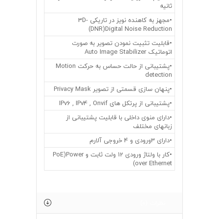
ثانیه
•مجهز به کاهنده نویز در تاریکی 3D-
DNR)Digital Noise Reduction)
•قابلیت تثبیت نمودن تصویر به صورت
اتوماتیک Auto Image Stabilizer
•پشتیبانی از حالت حساس به حرکت Motion
detection
•پنهان سازی قسمتی از تصویر Privacy Mask
•پشتیبانی از پرتکل های IPv6 , IPv4 , Onvif
•دارای منوی داخلی با قابلیت پشتیبانی از
زبانهای مختلف
•دارای 3ورودی و 4 خروجی آلارم
•کار با ولتاژ ورودی 12 ولت ثابت و PoE)Power
over Ethernet)
نظرات (0)