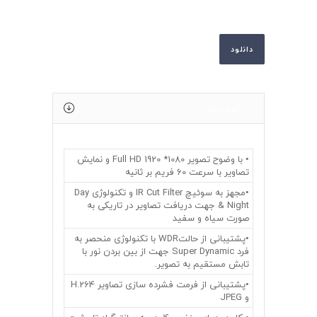
دانلود
توضیحات
• با وضوح تصویر 1080* Full HD 1920 و نمایش
تصاویر با سرعت 60 فریم بر ثانیه
•مجهز به سوئیچ IR Cut Filter و تکنولوژی Day
& Night جهت دریافت تصاویر در تاریکی به
صورت سیاه و سفید
•پشتیبانی از حالتWDR با تکنولوژی منحصر به
فرد Super Dynamic جهت از بین بردن نور با
تابش مستقیم به تصویر.
•پشتیبانی از فرمت فشرده سازی تصاویر H.264
و JPEG