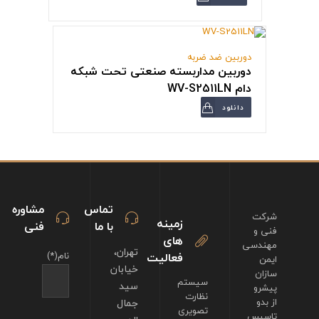
دوربین ضد ضربه
دوربین مداربسته صنعتی تحت شبکه
دام WV-S2511LN
دانلود
تماس
مشاوره
شرکت
زمینه
با ما
فنی
فنی و
های
مهندسی
تهران،
فعالیت
نام(*)
ایمن
خیابان
سازان
سیستم
سید
پیشرو
نظارت
از بدو
جمال
تصویری
تاسیس