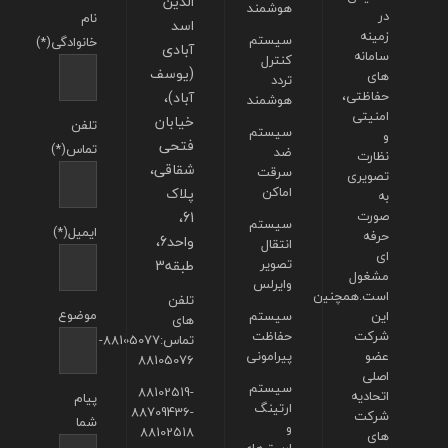
الدین
هوشمند
در
نام
اسد
زمینه
سیستم
خانوادگی(*)
آبادی
سامانه
کنترل
(یوسف
های
تردد
حفاظتی،
آباد)،
هوشمند
امنیتی
خیابان
تلفن
سیستم
و
فتحی
تماس(*)
ضد
نظارت
شقاقی،
سرقت
تصویری
اماکن
پلاک
به
صورت
61،
سیستم
ایمیل(*)
حرفه
واحد6،
انتقال
ای
تصویر
طبقه3
مشغول
وایرلس
است.همچنین
تلفن
موضوع
این
سیستم
های
شرکت
حفاظت
تماس:88105077-
عضو
پیرامونی
88105076
اصلی
سیستم
88102519-
اتحادیه
پیام
ارتینگ
88709436-
شرکت
شما
و
88102518
های
ارسترهای