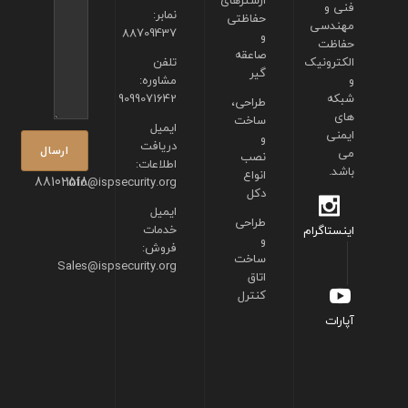
فنی و
نمابر:
حفاظتی
مهندسی
88709437
و
حفاظت
صاعقه
الکترونیک
تلفن
گیر
و
مشاوره:
شبکه
9099071642
طراحی،
های
ساخت
ایمیل
ایمنی
و
دریافت
می
نصب
اطلاعات:
باشد.
انواع
88102518
info@ispsecurity.org
دکل
ایمیل
طراحی
خدمات
اینستاگرام
و
فروش:
ساخت
Sales@ispsecurity.org
اتاق
کنترل
آپارات