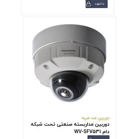
دانلود
دوربین ضد ضربه
دوربین مداربسته صنعتی تحت شبکه
دام WV-SFV531