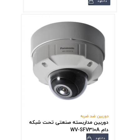
دانلود
دوربین ضد ضربه
دوربین مداربسته صنعتی تحت شبکه
دام WV-SFV310A
دانلود