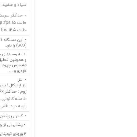
سیاه و سفید: 0 lx {50IRE, F1.44, 1/30 s با LED مادون قرمز}
• حداکثر سرعت 
حالت 15 fps: از 1/10000s تا 16/30s
حالت 12.5 fps: از 1/10000s تا 16/25s
(SCD) را دارد.
• به وسیله ی ه
و همچنین تحلیل
تشخیص چهره، ت
خودرو و …
• لنز:
لنز اپتیکال 1 برابر
زوم : حداکثر 6x (در رزولوشن 640×360)
·
فاصله
کانونی
:
{1/8
زاویه دید: افقی: 104° عمودی: 
• کنترل روشنایی
• پشتیبانی از چن
3 ورودی ترمینال :