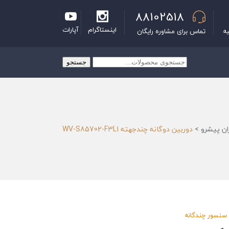
88102518
اینستاگرام
آپارات
به
تماس برای مشاوره رایگان
جستجو
جستجو
برای:
ان پیشرو
>
دوربین دوگانه چندجهته WV-S85702-F3L1
سنسور چندگانه