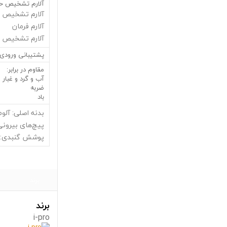
آلارم تشخیص حرکت
آلارم تشخیص تغی
آلارم فرمان
آلارم تشخیص 
پشتیبانی ورودی
مقاوم در برابر:
آب و گرد و غبار
ضربه
باد
بدنه اصلی: آل
پیچ‌های بیرونی
پوشش گنبدی: رزین C
برند
برند
i-pro