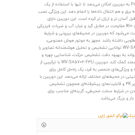
میبخشد. قابلیت PoE به دوربین امکان می‌دهد تا تنها با استفاده از یک
 برق و هم انتقال داده‌ها را انجام دهد. این ویژگی نصب
بل آسان تر و ارزان تر کرده است. این دوربین دارای
استانداردهای IP66 و IK10 مقاومت در مقابل گرد و غبار، آب و ضربات فیزیکی
ث می‌شود که دوربین در محیط‌های بیرونی و شرایط
لوبی داشته باشد. مجهز به موتور هوش مصنوعی،
دوربین WV-S85702-F3L1 توانایی تشخیص و تحلیل هوشمندانه تصاویر را
‌تواند به بهبود دقت تشخیص حرکت، شناسایی چهره و
سایر کارکردهای هوشمند کمک کند. دوربین WV-S85702-F3L1 با ترکیبی از
و ویژگی‌های منحصر به فرد، یک راه‌حل کامل برای
نیتی در محیط‌های مختلف ارائه می‌دهد. این دوربین با
داشتن کیفیت تصویر 4K و قابلیت‌های پیشرفته‌ای همچون تشخیص
دن در شرایط سخت محیطی، گزینه‌ای مناسب برای
از و بزرگ می‌باشد.