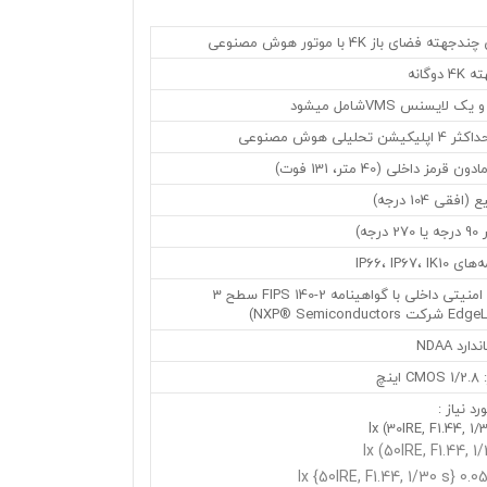
ضای باز 4K با موتور هوش مصنوعی
گانه
یلی هوش مصنوعی
قی 104 درجه)
ه)
IP66، IP67
• مجهز به المان امنیتی داخلی با گواهینامه FIPS 140-2 سطح 3
د NDAA
نچ
 نیاز :