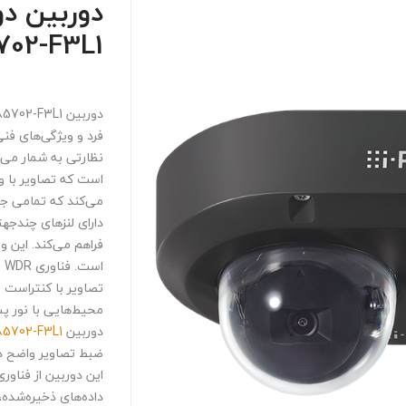
702-F3L1
فرد و ویژگی‌های فنی 
نظارتی به شمار می‌
می‌کند که تمامی جز
دارای لنز‌های چندج
فراهم می‌کند. این 
اس
تصاویر با کنتراست 
محیط‌هایی با نور پ
دوربین
WV-S85702-F3L1
ضبط تصاویر واضح در
داده‌های ذخیره‌شده، 