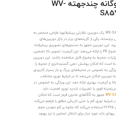
دوربین دوگانه چندجهته WV-
S85
دوربین WV-S85702-F3L1 یک دوربین نظارتی پیشرفتهبا طراحی منحصر به
برجسته، یکی از گزینه‌های برتر در بازار دوربین‌های
رود. این دوربین مجهز به سنسورهای تصویری پیشرفته
است که تصاویر با وضوح 4K را ارائه می‌دهد. این کیفیت تصویر بالا تضمین
ئیات محیط به وضوح قابل مشاهده باشند. این دوربین
هته است که امکان پوشش دهی گسترده‌تری از محیط را
ویژگی به خصوص در محیط‌های بزرگ و باز بسیار کاربردی
ت. فناوری WDR به دوربین امکان می‌دهد تا در شرایط نوری مختلف،
بالا و کیفیت بهتری ارائه دهد. این ویژگی به خصوص در
س‌زمینه قوی یا تغییرات شدید نوری اهمیت دارد.
مجهز به LED‌های مادون قرمز است که امکان
 شرایط نوری کم یا حتی تاریکی مطلق را فراهم می‌کند.
این دوربین از فناوری H.265 استفاده می‌کند که علاوه بر کم نمودن حجم
پهنای باند مورد نیاز برای انتقال تصاویر را نیز بهبود