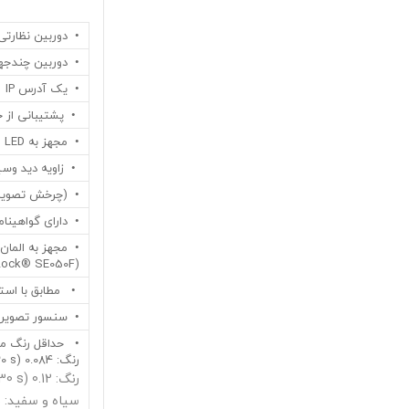
• دوربین نظارتی چندجهته ف
• دوربین چندجهته 4K دو
• یک آدرس IP و یک لایسنس VMSشامل میشود
• پشتیبانی از حداکثر 4 اپلیکیشن تحل
• مجهز به LED مادون قرمز داخلی (40 متر، 131 فوت)
• زاویه دید وسیع (اف
• (چرخش تصویر 90 درجه یا 270 درج
• دارای گواهینامه‌های ، IK10
(EdgeLock® SE050F شرکت NXP® Semiconductors)
• مطابق با استاندار
• سنسور تصویر: CMOS 1/2.8 ای
• حداقل رنگ مورد
رنگ: 0.084 lx (30IRE, F1.44, 1/30 s)
رنگ: 0.12 lx (50IRE, F1.44, 1/30 s)
سیاه و سفید: 0.05 lx {50IRE, F1.44, 1/30 s}