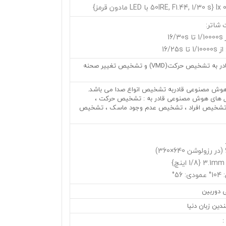
شاتر:
• این دستگاه قادر به تشخیص حرکت(VMD) و تشخیص تغییر صحنه
وش مصنوعی قادربه تشخیص انواع صدا می باشد.
 های هوش مصنوعی قادر به : تشخیص حرکت ،
شخیص افراد ، تشخیص عدم وجود ماسک ، تشخیص
3.1mm  اینچ}
56°
 دوربین
دین زبان دنیا