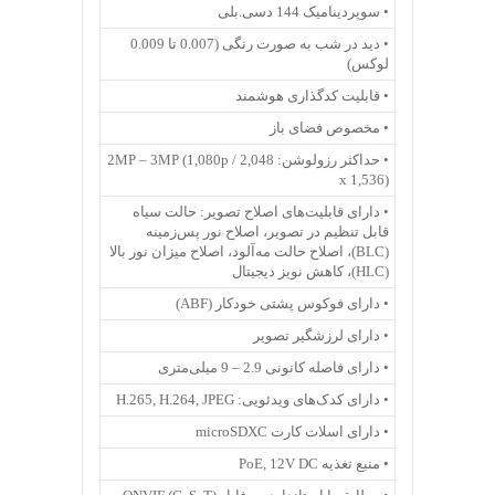
• سوپردینامیک 144 دسی.بلی
• دید در شب به صورت رنگی (0.007 تا 0.009
لوکس)
• قابلیت کدگذاری هوشمند
• مخصوص فضای باز
• حداکثر رزولوشن: 2MP – 3MP (1,080p / 2,048
x 1,536)
• دارای قابلیت‌های اصلاح تصویر: حالت سیاه
قابل تنظیم در تصویر، اصلاح نور پس‌زمینه
(BLC)، اصلاح حالت مه‌آلود، اصلاح میزان نور بالا
(HLC)، کاهش نویز دیجیتال
• دارای فوکوس پشتی خودکار (ABF)
• دارای لرزشگیر تصویر
• دارای فاصله کانونی 2.9 – 9 میلی‌متری
• دارای کدک‌های ویدئویی: H.265, H.264, JPEG
• دارای اسلات کارت microSDXC
• منبع تغذیه PoE, 12V DC