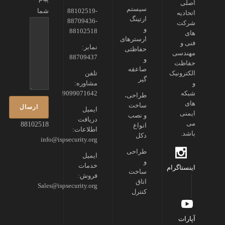
اصلی
سیستم
88102519-
شما
اتحادیه
ارتینگ
88709436-
شرکت
و
88102518
های
ارسترهای
فنی و
نمابر:
حفاظتی
مهندسی
88709437
و
حفاظت
صاعقه
الکترونیک
تلفن
گیر
و
مشاوره:
شبکه
9099071642
طراحی،
های
ساخت
ایمیل
ایمنی
و نصب
دریافت
می
88102518
انواع
اطلاعات:
باشد.
دکل
info@ispsecurity.org
طراحی
ایمیل
و
خدمات
اینستاگرام
ساخت
فروش:
اتاق
Sales@ispsecurity.org
کنترل
آپارات