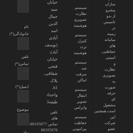
خیابان
سازان
سیستم
سید
پیشرو
نظارت
از بدو
جمال
تصویری
تاسیس
الدین
هوشمند
نام
در
اسد
زمینه
خانوادگی(*)
سیستم
آبادی
سامانه
کنترل
(یوسف
های
تردد
حفاظتی،
آباد)،
هوشمند
تلفن
امنیتی
خیابان
سیستم
و
تماس(*)
فتحی
ضد
نظارت
شقاقی،
سرقت
تصویری
اماکن
پلاک
به
ایمیل(*)
صورت
61،
سیستم
حرفه
واحد6،
انتقال
ای
تصویر
طبقه3
مشغول
وایرلس
موضوع
است.همچنین
تلفن
این
سیستم
های
شرکت
حفاظت
تماس:88105077-
عضو
پیرامونی
88105076
پیام