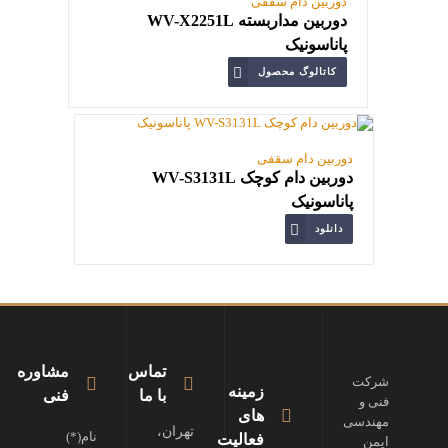
دوربین دام سقفی
دوربین مداربسته WV-X2251L
پاناسونیک
کاتالوگ محصول
دوربین دام سقفی
دوربین دام کوچک WV-S3131L
پاناسونیک
دانلود
تماس
مشاوره
شرکت
زمینه
با ما
فنی
فنی و
های
مهندسی
تهران،
نام(*)
فعالیت
ایمن