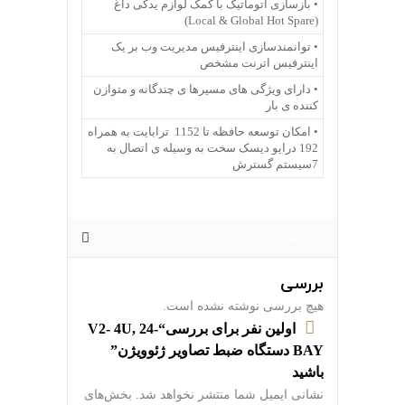
• بازسازی اتوماتیک با کمک لوازم یدکی داغ
(Local & Global Hot Spare)
• توانمندسازی اینترفیس مدیریت وب بر یک
اینترفیس اترنت مشخص
• دارای ویژگی های مسیرها ی چندگانه و متوازن
کننده ی بار
• امکان توسعه حافظه تا 1152 ترابایت به همراه
192 درایو دیسک سخت به وسیله ی اتصال به
7سیستم گسترش
نظرات (0)
بررسی
هیچ بررسی نوشته نشده است.
اولین نفر برای بررسی“V2- 4U, 24-
BAY دستگاه ضبط تصاویر ژئوویژن”
باشید
نشانی ایمیل شما منتشر نخواهد شد.
بخش‌های