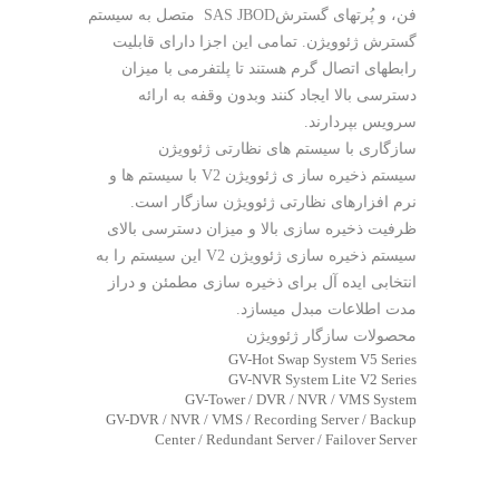
فن، و پُرتهای گسترشSAS JBOD متصل به سیستم
گسترش ژئوویژن. تمامی این اجزا دارای قابلیت
رابطهای اتصال گرم هستند تا پلتفرمی با میزان
دسترسی بالا ایجاد کنند وبدون وقفه به ارائه
سرویس بپردارند.
سازگاری با سیستم های نظارتی ژئوویژن
سیستم ذخیره ساز ی ژئوویژن V2 با سیستم ها و
نرم افزارهای نظارتی ژئوویژن سازگار است.
ظرفیت ذخیره سازی بالا و میزان دسترسی بالای
سیستم ذخیره سازی ژئوویژن V2 این سیستم را به
انتخابی ایده آل برای ذخیره سازی مطمئن و دراز
مدت اطلاعات مبدل میسازد.
محصولات سازگار ژئوویژن
GV-Hot Swap System V5 Series
GV-NVR System Lite V2 Series
GV-Tower / DVR / NVR / VMS System
GV-DVR / NVR / VMS / Recording Server / Backup
Center / Redundant Server / Failover Server