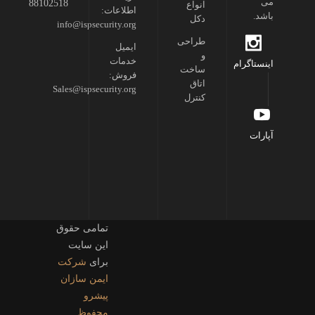
می
88102518
انواع
اطلاعات:
باشد.
دکل
info@ispsecurity.org
طراحی
ایمیل
و
خدمات
اینستاگرام
ساخت
فروش:
اتاق
Sales@ispsecurity.org
کنترل
آپارات
تمامی حقوق
این سایت
برای
شرکت
ایمن سازان
پیشرو
محفوظ