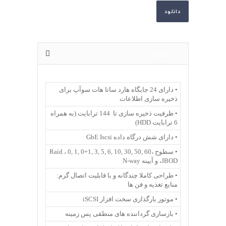
دانلود
توضیحات
• دارای 24 جایگاه هارد ساتا هات سوآپ برای
ذخیره سازی اطلاعات
• ظرفیت ذخیره سازی تا 144 ترابایت (به همراه
6 ترابایت HDD)
• دارای شش درگاه داده GbE Iscsi
• سطوح Raid ، 0, 1, 0+1, 3, 5, 6, 10, 30, 50, 60،
JBOD، و آیینه N-way
• طراحی کاملا چندگانه و با قابلیت اتصال گرم:
منابع تغذیه و فن ها
• موتور بارگذاری سخت افزار iSCSI
• بازسازی گرداننده های منطقی پس زمینه