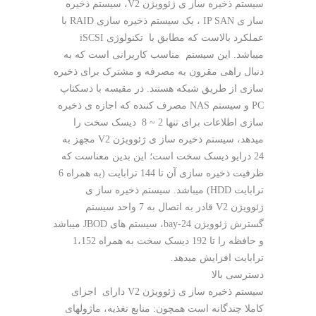
سیستم ذخیره ساز ی ژئوویژن V2، سیستم ذخیره
ساز ی IP SAN ، یک سیستم ذخیره سازی RAID با
عملکرد بالاست که مطابق با تکنولوژی iSCSI
میباشد. این سیستم مناسب کاربرانی است که به
دنبال راهی مقرون به مصرفه و مشترک برای ذخیره
سازی از طریق شبکه هستند. در مقیسه با دسکتاپ
PC و سیستم NAS مصرف کننده که اجازه ی ذخیره
سازی اطلاعات برای تنها 2 ~ 8 دیسک سخت را
میدهد، سیستم ذخیره ساز ی ژئوویژن V2 مجهز به
24 درایو دیسک سخت است؛ این بدین معناست که
ظرفیت ذخیره سازی آن تا 144 ترابایت (به همراه 6
ترابایت HDD) میباشد. سیستم ذخیره ساز ی
ژئوویژن V2 قادر به اتصال به 7 واحد سیستم
گسترش ژئوویژن 24-bay، سیستم های JBOD میباشد
و حافظه را تا 192 دیسک سخت به همراه 1،152
ترابایت افزایش میدهد.
دسترسی بالا
سیستم ذخیره ساز ی ژئوویژن V2 دارای اجزای
کاملا چندگانه است همچون: منابع تغذیه، ماژولهای