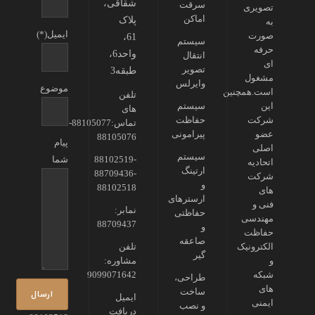
شقاقی،
سرقت
تصویری
اماکن
پلاک
به
ایمیل(*)
صورت
61،
سیستم
حرفه
واحد6،
انتقال
ای
تصویر
طبقه3
مشغول
وایرلس
موضوع
است.همچنین
تلفن
این
سیستم
های
شرکت
حفاظت
تماس:88105077-
عضو
پیرامونی
88105076
پیام
اصلی
سیستم
88102519-
شما
اتحادیه
ارتینگ
88709436-
شرکت
و
88102518
های
ارسترهای
فنی و
نمابر:
حفاظتی
مهندسی
88709437
و
حفاظت
صاعقه
الکترونیک
تلفن
گیر
و
مشاوره:
شبکه
9099071642
طراحی،
های
ساخت
ایمیل
ایمنی
و نصب
دریافت