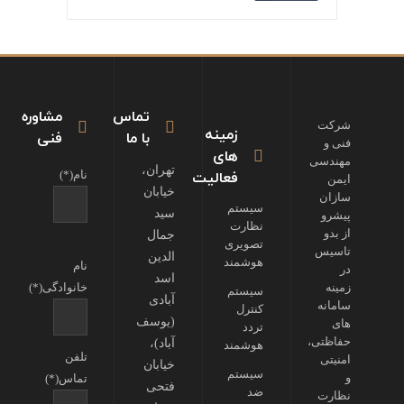
تماس
مشاوره
شرکت
زمینه
با ما
فنی
فنی و
های
مهندسی
تهران،
فعالیت
نام(*)
ایمن
خیابان
سازان
سیستم
سید
پیشرو
نظارت
از بدو
جمال
تصویری
تاسیس
الدین
هوشمند
نام
در
اسد
زمینه
خانوادگی(*)
سیستم
آبادی
سامانه
کنترل
(یوسف
های
تردد
حفاظتی،
آباد)،
هوشمند
تلفن
امنیتی
خیابان
سیستم
و
تماس(*)
فتحی
ضد
نظارت