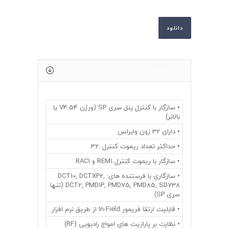
دانلود
توضیحات
• سازگار با کنترل پنل سری SP (ورژن V4.54 یا
بالاتر)
• دارای 32 زون وایرلس
• حداکثر تعداد ریموت کنترل :32
• سازگار با ریموت کنترل REM1 و RAC1
• سازگاری با فرستنده های: DCT10, DCTXP2,
DCT2, PMD1P, PMD75, PMD85, SD738 (تنها
سری SP)
• قابلیت ارتقا فریمور In-Field از طریق نرم افزار
• نظارت بر پارازیت های امواج رادیویی (RF)