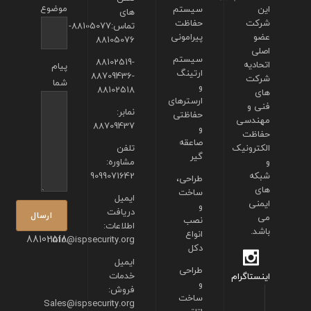
موضوع
این
سیستم
های
شرکت
حفاظت
تماس:88105077-
عضو
پیرامونی
88105076
اصلی
سیستم
88102519-
اتحادیه
پیام
ارتینگ
88709436-
شرکت
شما
و
88102518
های
ارسترهای
فنی و
نمابر:
حفاظتی
مهندسی
88709437
و
حفاظت
صاعقه
الکترونیک
تلفن
گیر
و
مشاوره:
شبکه
9099071642
طراحی،
های
ساخت
ایمیل
ایمنی
و
دریافت
می
نصب
اطلاعات:
باشد.
انواع
88102518
info@ispsecurity.org
دکل
ایمیل
طراحی
خدمات
اینستاگرام
و
فروش:
ساخت
Sales@ispsecurity.org