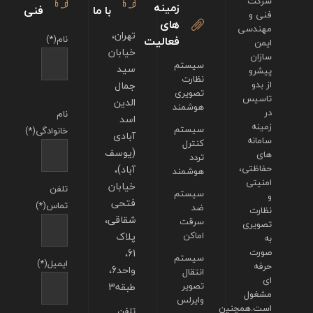
شرکت
زمینه
با ما
فنی
فنی و
های
مهندسی
تهران،
فعالیت
نام(*)
ایمن
خیابان
سازان
سیستم
سید
پیشرو
نظارت
از بدو
جمال
تصویری
تاسیس
الدین
هوشمند
در
نام
اسد
زمینه
سیستم
خانوادگی(*)
آبادی
سامانه
کنترل
(یوسف
های
تردد
حفاظتی،
آباد)،
هوشمند
امنیتی
خیابان
تلفن
سیستم
و
فتحی
تماس(*)
ضد
نظارت
شقاقی،
سرقت
تصویری
اماکن
پلاک
به
صورت
61،
سیستم
ایمیل(*)
حرفه
واحد6،
انتقال
ای
تصویر
طبقه3
مشغول
وایرلس
است.همچنین
تلفن