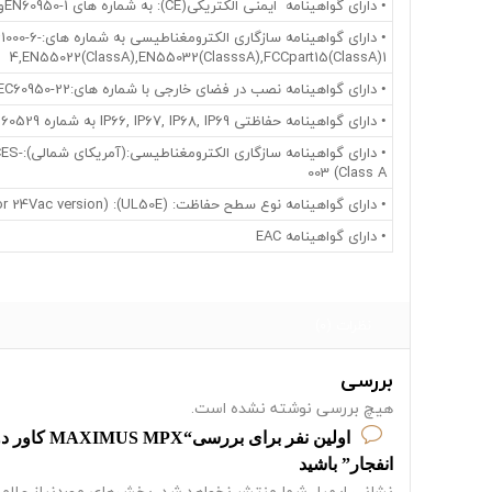
• دارای گواهینامه ایمنی الکتریکی(CE): به شماره های EN60950-1وIEC60950-1
• دارای گواهینامه سازگا
4,EN55022(ClassA),EN55032(ClasssA),FCCpart15(ClassA)1
• دارای گواهینامه نصب در فضای خارجی با شماره های:EN60950-22,IEC60950-22
• دارای گواهینامه حفاظتی IP66, IP67, IP68, IP69 به شماره EN60529
• دارای گواه
003 (Class A
• دارای گواهینامه نوع سطح حفاظت: (UL50E): 4X (only for 24Vac version)
• دارای گواهینامه EAC
نظرات (0)
بررسی
هیچ بررسی نوشته نشده است.
اولین نفر برای
انفجار” باشید
نشانی ایمیل شما منتشر نخواهد شد.
بخش‌های موردنیاز علامت