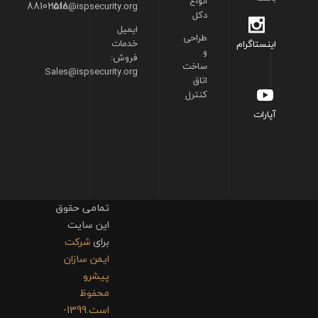
انواع
88102518
info@ispsecurity.org
دکل
ایمیل
طراحی
خدمات
اینستاگرام
و
فروش:
ساخت
Sales@ispsecurity.org
اتاق
کنترل
آپارات
تمامی حقوق
این سایت
برای
شرکت
ایمن سازان
پیشرو
محفوظ
است.1399-