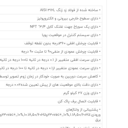
• ساخته شده از فولاد زد زنگ AISI 316L
• دارای سطوح خارجی بیرونی و الکتروپولیز
• دارای یک سوراخ جهت غلتک کابل 3/4″ NPT
• دارای سیستم کنترل در موقعیت پویا
• قابلیت چرخش افقی 360درجه بدون نقطه توقف
• قابلیت چرخش عمودی از منفی90 تا مثبت 90 درجه
• دارای سرعت افقی متغییر از 0.1 درجه در ثانیه تا100 درجه در ثانیه
• دارای سرعت عمودی متغییر از0.1 درجه در ثانیه تا 100 درجه در ثانیه
• کاهش سرعت دوربین به صورت خودکار در زمان زوم تصویر توسط 
• دارای دقت بالای موقعیت های از پیش تعیین شده0.02 درجه
• دارای وزن 27 کیلو گرم
• قابلیت اتصال برف پاک کن
• پشتیبانی از ولتاژهای
برق
• دارای توان مصرف 120وات