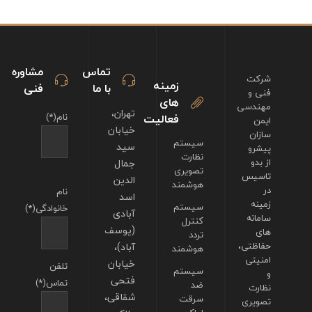
تماس
مشاوره
شرکت
زمینه
با ما
فنی
فنی و
های
مهندسی
تهران،
فعالیت
نام(*)
ایمن
خیابان
سازان
سیستم
سید
پیشرو
نظارت
از بدو
جمال
تصویری
تاسیس
الدین
هوشمند
در
نام
اسد
زمینه
سیستم
خانوادگی(*)
آبادی
سامانه
کنترل
(یوسف
های
تردد
حفاظتی،
آباد)،
هوشمند
امنیتی
خیابان
تلفن
سیستم
و
فتحی
تماس(*)
ضد
نظارت
شقاقی،
سرقت
تصویری