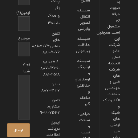
اماکن
پلاک
به
صورت
61،
سیستم
ایمیل(*)
حرفه
واحد6،
انتقال
ای
تصویر
طبقه3
مشغول
وایرلس
است.همچنین
تلفن
موضوع
این
سیستم
های
شرکت
حفاظت
تماس:88105077-
عضو
پیرامونی
88105076
اصلی
سیستم
88102519-
اتحادیه
پیام
ارتینگ
88709436-
شرکت
شما
و
88102518
های
ارسترهای
فنی و
نمابر:
حفاظتی
مهندسی
88709437
و
حفاظت
صاعقه
الکترونیک
تلفن
گیر
و
مشاوره:
شبکه
9099071642
طراحی،
های
ساخت
ایمیل
ایمنی
و
دریافت
می
نصب
اطلاعات:
باشد.