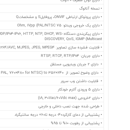
• نسخه آنالوگ
• دارای پروتوکل ارتباطی ONVIF، پروفایلS و مشخصاتQ
• دارای یک خروجی ویدئو: 75 Ohm, 1Vpp (PAL/NTSC
• دارای پیکربندی دستگاه:v4-IPv6, HTTP, NTP, DHCP, WS
DISCOVERY, QoS, IGMP (Multicast
• قابلیت فشرده سازی تصاویر: H.264/AVC, MJPEG, JPEG, MPEG4
• دارای جریان: RTSP, RTCP, RTP/IPv4
• دارای 2 جریان ویدیویی مستقل
• دارای وضوح تصویر: از Full D1 (720×576 for PAL, 720×480 for NTSC) to 352×240
• قابلیت داشتن وب سرور
• دارای 5 ورودی آلارم خودکار
• دارای 2خروجی (1A, 30Vac/60Vdc max)
• طراحی شده جهت نصب داخلی و خارجی
• پشتیبانی از دمای کارکرد40- درجه تا60+ درجه سانتیگراد
• پشتیبانی از رطوبت 10% تا 95%