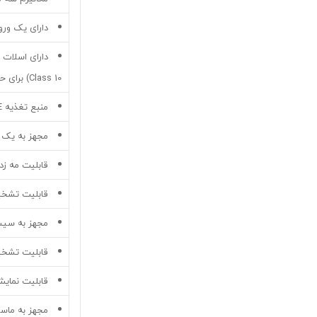
دارای یک ور
Class 10) برای حافظه محلی
منبع تغذیه IEEE 802.3af) DC 12V / PoE)
مجهز به یک 
قابلیت مه زد
قابلیت تشخ
مجهز به سیس
قابلیت تشخ
قابلیت نمای
مجهز به ما