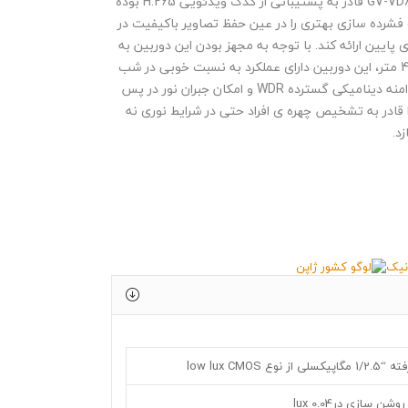
GV-VD
قادر به پشتیبانی از کدک ویدئویی
H.265
بوده
شرده سازی بهتری را در عین حفظ تصاویر باکیفیت در
 پایین ارائه کند. با توجه به مجهز بودن این دوربین به
تا سقف 40 متر، این دوربین دارای عملکرد به نسبت خوبی در شب
دامنه دینامیکی گسترده
WDR
و امکان جبران نور در پس
ا قادر به تشخیص چهره ی افراد حتی در شرایط نوری نه
د.
وع low lux CMOS
ن سازی در0.04 lux