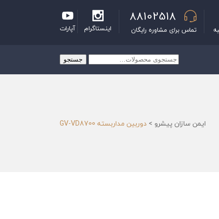
88102518
اینستاگرام
آپارات
به
تماس برای مشاوره رایگان
جستجو
جستجو
برای:
ایمن سازان پیشرو
>
دوربین مداربسته GV-VD8700