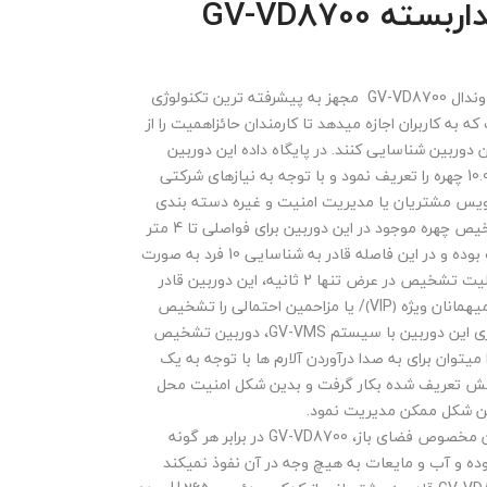
ته GV-VD8700
ندال
GV-VD8700
مجهز به پیشرفته ترین تکنولوژی
ه کاربران اجازه میدهد تا کارمندان حائزاهمیت را از
ن دوربین شناسایی کنند. در پایگاه داده این دوربین
میتوان تا سقف 10.000 چهره را تعریف نمود و با توجه به نیازهای شرکتی
س مشتریان یا مدیریت امنیت و غیره دسته بندی
نمود. مکانیسم تشخیص چهره موجود در این دوربین برای فواصلی تا 4 متر
﴿13.12 فیت﴾ مناسب بوده و در این فاصله قادر به شناسایی 10 فرد به صورت
همزمان است. با قابلیت تشخیص در عرض تنها 2 ثانیه، این دوربین قادر
مانان ویژه ﴿
VIP
﴾/ یا مزاحمین احتمالی را تشخیص
زی این دوربین با سیستم
GV-VMS
، دوربین تشخیص
 میتوان برای به صدا درآوردن آلارم ها با توجه به یک
ش تعریف شده بکار گرفت و بدین شکل امنیت محل
رین شکل ممکن مدیریت نمود.
ن مخصوص فضای باز،
GV-VD8700
در برابر هر گونه
وده و آب و مایعات به هیچ وجه در آن نفوذ نمیکند