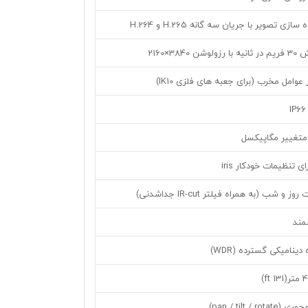
ی تصویر با جریان سه گانه H.265 و H.264
3840×2160
 عوامل مخرب (برای جعبه های فلزی IK10)
 متغییر مگاپیکسل
 و شب (به همراه فیلتر IR-cut جداشدنی)
دینامیکی گسترده (WDR)
pan / tilt / )