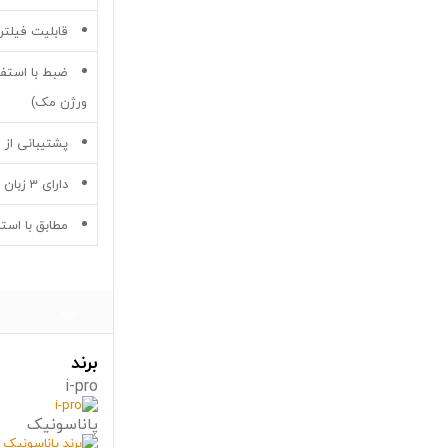
قابلیت فیلتر 
ورژن مک)
پشتیبانی از iPhone،iPad،Android و3GPP
دارای 3 زبان بر اینترفیس وب
مطابق با استاندارد )ONVIF
برند
برند
i-pro
پاناسونیک