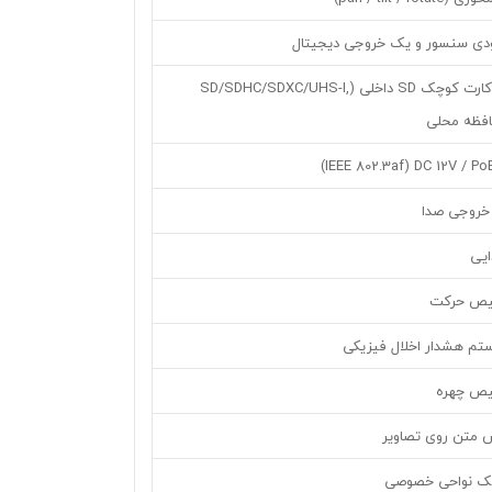
ودی سنسور و یک خروجی دیجیتال
دارای اسلات کارت کوچک SD داخلی (SD/SDHC/SDXC/UHS-I,
خروجی صدا
ایی
یص حرکت
تم هشدار اخلال فیزیکی
یص چهره
ش متن روی تصاویر
سک نواحی خصوصی