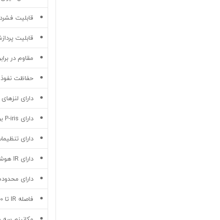
قابلیت فشرده ساز
قابلیت پردازش 30 فریم در ثانیه با رزولوشن 
مقاوم در برابر
حفاظت نفوذ IP66
دارای لنزهای
دارای P-iris برای تنظیمات خودکار iris
دارای تنظیمات روز
دارای IR هوشمند
دارای محدوده 
فاصله IR تا 40 متر(131 ft)
مکانیزم سه محوری (rotate