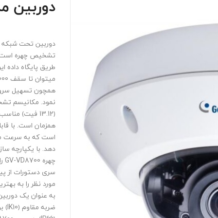
دوربین مداربس
دوربین تحت شبکه و
تشخیص چهره است که ب
طریق پایگاه داده ای
همچون تسهیل سروی
است که به سرعت میه
دهد. با یکپارچه سا
چهره
GV-VD8700
را
سری دستورات از پی
مورد نظر را به بهت
به عنوان یک دوربی
ضربه مقاوم ﴿
IK10
﴾ ب