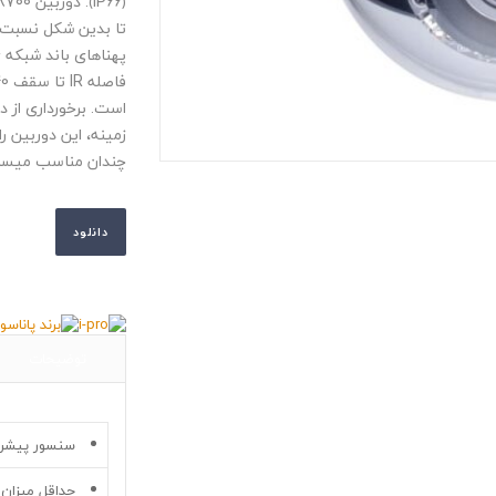
﴿
IP66
﴾. دوربین
8700
تا بدین شکل نسبت ف
پهناهای باند شبکه ی
فاصله
IR
است. برخورداری از 
زمینه، این دوربین ر
چندان مناسب میساز
دانلود
توضیحات
سنسور پیشرفته “1/2.5 مگاپیکسلی از ن
حداقل میزان روش