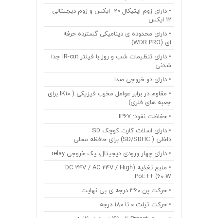
• دارای زوم اپتیکال 20 ایکس و زوم دیجیتالی
12 ایکس
• دارای محدوده ی دینامیکی گسترده حرفه
ای (WDR PRO)
• دارای تنظیمات شب و روز با فیلتر IR-cut جدا
شدنی
• دارای دو خروجی صدا
• مقاوم در برابر عوامل مخرب فیزیکی ( IK10 برای
جعبه های فلزی)
• حفاظت نفوذ: IP67
• دارای اسلات کارت کوچک SD
داخلی ( SD/SDHC) برای حافظه محلی
• دارای چهار ورودی دیجیتال، یک خروجی relay
• منبع تغذیه (DC 24V / AC 24V / High
PoE++ (60 W
• حرکت پن 360 درجه ی بی نهایت
• حرکت تیلت 0 تا 180 درجه