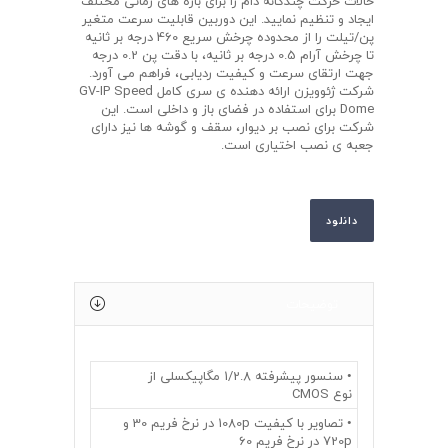
حالات حرکت چندگانه دام را برای بازه های زمانی مختلف
ایجاد و تنظیم نمایید. این دوربین قابلیت سرعت متغیر
پن/تیلت را از محدوده چرخش سریع 460 درجه بر ثانیه
تا چرخش آرام 0.5 درجه بر ثانیه، با دقت پن 0.2 درجه
جهت ارتقای سرعت و کیفیت ردیابی، فراهم می آورد.
شرکت ژئوویزن ارائه دهنده ی سری کامل GV-IP Speed
Dome برای استفاده در فضای باز و داخلی است. این
شرکت برای نصب بر دیوار، سقف و گوشه ها نیز دارای
جعبه ی نصب اختیاری است.
دانلود
توضیحات
• سنسور پيشرفته 1/2.8 مگاپیکسلی از
نوع CMOS
• تصاویر با کیفیت 1080p در نرخ فریم 30 و
720p در نرخ فریم 60