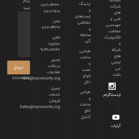
اتحادیه
پیام
ارتینگ
88709436-
شرکت
شما
و
88102518
های
ارسترهای
فنی و
نمابر:
حفاظتی
مهندسی
88709437
و
حفاظت
صاعقه
الکترونیک
تلفن
گیر
و
مشاوره:
شبکه
9099071642
طراحی،
های
ساخت
ایمیل
ایمنی
و
دریافت
می
نصب
اطلاعات:
باشد.
انواع
88102518
info@ispsecurity.org
دکل
ایمیل
طراحی
خدمات
اینستاگرام
و
فروش:
ساخت
Sales@ispsecurity.org
اتاق
کنترل
آپارات