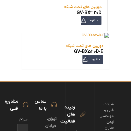
دوربین های تحت شبکه
GV-BX320D
دانلود
دوربین های تحت شبکه
GV-BX520D-E
دانلود
تماس
مشاوره
شرکت
زمینه
با ما
فنی
فنی و
های
مهندسی
تهران،
فعالیت
نام(*)
ایمن
خیابان
سازان