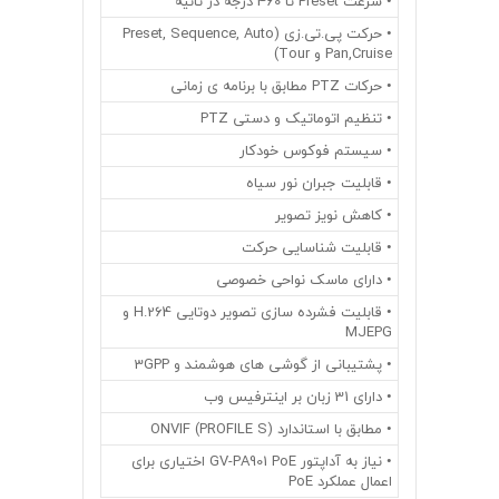
• سرعت Preset تا 460 درجه در ثانیه
• حرکت پی.تی.زی (Preset, Sequence, Auto
Pan,Cruise و Tour)
• حرکات PTZ مطابق با برنامه ی زمانی
• تنظیم اتوماتیک و دستی PTZ
• سیستم فوکوس خودکار
• قابلیت جبران نور سیاه
• کاهش نویز تصویر
• قابلیت شناسایی حرکت
• دارای ماسک نواحی خصوصی
• قابلیت فشرده سازی تصویر دوتایی H.264 و
MJEPG
• پشتیبانی از گوشی های هوشمند و 3GPP
• دارای 31 زبان بر اینترفیس وب
• مطابق با استاندارد (ONVIF (PROFILE S
• نیاز به آداپتور GV-PA901 PoE اختیاری برای
اعمال عملکرد PoE