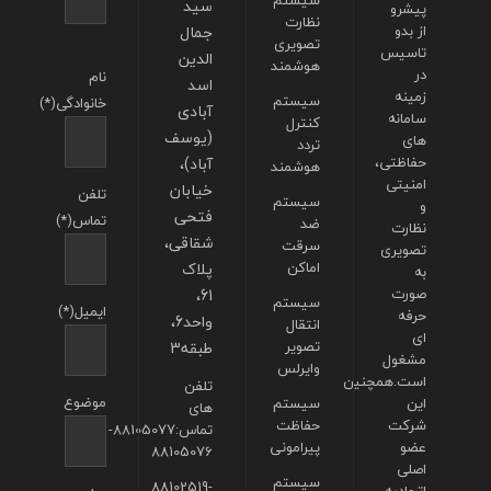
سیستم
سید
پیشرو
نظارت
از بدو
جمال
تصویری
تاسیس
الدین
هوشمند
در
نام
اسد
زمینه
سیستم
خانوادگی(*)
آبادی
سامانه
کنترل
(یوسف
های
تردد
حفاظتی،
آباد)،
هوشمند
امنیتی
خیابان
تلفن
سیستم
و
فتحی
تماس(*)
ضد
نظارت
شقاقی،
سرقت
تصویری
اماکن
پلاک
به
صورت
61،
سیستم
ایمیل(*)
حرفه
واحد6،
انتقال
ای
تصویر
طبقه3
مشغول
وایرلس
است.همچنین
تلفن
موضوع
این
سیستم
های
شرکت
حفاظت
تماس:88105077-
عضو
پیرامونی
88105076
اصلی
سیستم
88102519-