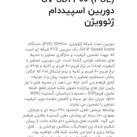
دوربین اسپیددام
ژئوویژن
دوربین تحت شبکه ژئوویژن PoE) SD2300)، دستگاه
GV-IP Speed Dome، یک دوربین PTZ شبکه ای است
که جهت تضمین کیفیت و سازگاری تصاویر با محیط
های مختلف طراحی گشته است. این دوربین، تصاویر با
کیفیت 1080p در نرخ فریم 30 فریم بر ثانیه و 720p در
نرخ فریم 60 فریم بر ثانیه و زوم اپتیکال 20x که امکان
پخش مستقیم تصاویر را به صورت روان و با جزئیات
کامل فراهم می کند، ارائه می دهد. در محیط های با نور
پایین ابزار های پردازنده تصویر مانند فیلتر قطع اشعه
مادون قرمز(ICR) ، محدوده دینامیکی گسترده (WDR
pro)، جبران ساز نور سیاه و کاهش دهنده نویز، کیفیت
تصاویر را تضمین می نمایند.
بواسطه چرخش افقی نامحدود 360 درجه ای و چرخش
عمودی 180 درجه ای پوشش دهی گسترده نظارتی فراهم
می گردد. قابلیت های چرخشی دام مانند حالت از پیش
تنظیم شده، پن اتوماتیک، سکانس چرخشی و …قابل
برنامه ریزی و اجرا می باشند. شما قادر خواهید بود،