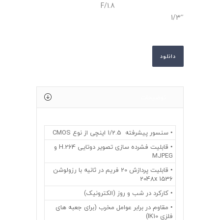
F/1.8
1/3″
دانلود
توضیحات
• سنسور پیشرفته 1/2.5 اینچی از نوع CMOS
• قابلیت فشرده سازی تصویر دوتایی H.264 و
MJPEG
• قابلیت پردازش 20 فریم در ثانیه با رزولوشن
2048x 1536
• کارکرد در شب و روز (الکترونیک)
• مقاوم در برابر عوامل مخرب (برای جعبه های
فلزی IK10)