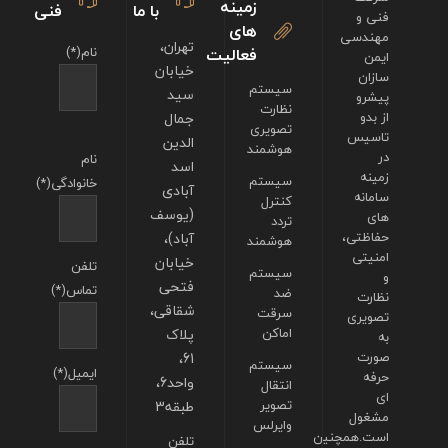
زمینه
با ما
فنی
فنی و
های
مهندسی
تهران،
فعالیت
نام(*)
ایمن
خیابان
سازان
سیستم
سید
پیشرو
نظارت
از بدو
جمال
تصویری
تاسیس
الدین
هوشمند
در
نام
اسد
زمینه
سیستم
خانوادگی(*)
آبادی
سامانه
کنترل
(یوسف
های
تردد
حفاظتی،
آباد)،
هوشمند
امنیتی
خیابان
تلفن
سیستم
و
فتحی
تماس(*)
ضد
نظارت
شقاقی،
سرقت
تصویری
اماکن
پلاک
به
صورت
61،
سیستم
ایمیل(*)
حرفه
واحد6،
انتقال
ای
تصویر
طبقه3
مشغول
وایرلس
است.همچنین
تلفن