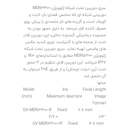
سری دوربین تحت شبکه ژئوویژن MDR3400
دوربینی شبکه ای که مختص فضای باز، ثابت و
کوچک است و گزینه های لنز متعددی را پیش روی
مصرف کننده قرار میدهد. به دلیل مجهز بودن به
محدوده دینامیکی گسترده داخلی، این دوربین قادر
است از صحنه های با کنتراست نوری شدید عکس
های واضحی تهیه نماید. سری دوربین تحت شبکه
ژئوویژن MDR5300 مطابق با استانداردهای IK10 و
IP67 میباشد. این دوربین قابل تنظیم در 3 محور
است (پن-تیلت-چرخش) و از طریق PoE میتوان به
آن متصل شد.
مدلها:
Model Iris Focal Length
(mm) Maximum Aperture Image
Format
GV-MDR3400-1F Fixed 2.8 mm
F/2.0 1/3″
GV-MDR3400-2F Fixed 3.8 mm