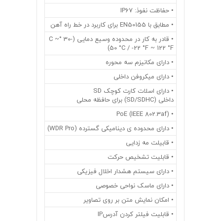
• حفاظت نفوذ: IP67
• مطابق با EN50155 برای کاربرد در خط راه آهن
• قادر به کار در محدوده وسیع دمایی (-30 °C ~
50 °C / -22 °F ~ 122 °F)
• دارای مکانیزم سه محوره
• دارای میکروفن داخلی
• دارای اسلات کارت کوچک SD
داخلی (SD/SDHC) برای حافظه محلی
• (PoE (IEEE 802.3af
• دارای محدوده ی دینامیکی گسترده (WDR Pro)
• قابیلت مه زدایی
• قابلیت تشخیص حرکت
• دارای سیستم هشدار اخلال فیزیکی
• دارای ماسک نواحی خصوصی
• امکان نمایش متن بر روی تصاویر
• قابلیت فیلتر کردن آدرسIP