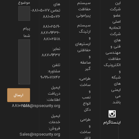
موضوع
این
سیستم
های
شرکت
حفاظت
تماس:88105077-
عضو
پیرامونی
88105076
اصلی
سیستم
88102519-
اتحادیه
پیام
ارتینگ
88709436-
شرکت
شما
و
88102518
های
ارسترهای
فنی و
نمابر:
حفاظتی
مهندسی
88709437
و
حفاظت
صاعقه
الکترونیک
تلفن
گیر
و
مشاوره:
شبکه
9099071642
طراحی،
های
ساخت
ایمیل
ایمنی
و
دریافت
می
نصب
اطلاعات:
باشد.
انواع
88102518
info@ispsecurity.org
دکل
ایمیل
طراحی
خدمات
اینستاگرام
و
فروش:
ساخت
Sales@ispsecurity.org
اتاق