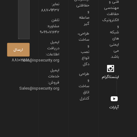
فنی و
نمابر:
حفاظتی
مهندسی
88709437
و
حفاظت
صاعقه
الکترونیک
تلفن
گیر
و
مشاوره:
شبکه
9099071642
طراحی،
های
ساخت
ایمیل
ایمنی
و
دریافت
می
نصب
اطلاعات:
باشد.
انواع
88102518
info@ispsecurity.org
دکل
ایمیل
طراحی
خدمات
اینستاگرام
و
فروش:
ساخت
Sales@ispsecurity.org
اتاق
کنترل
آپارات