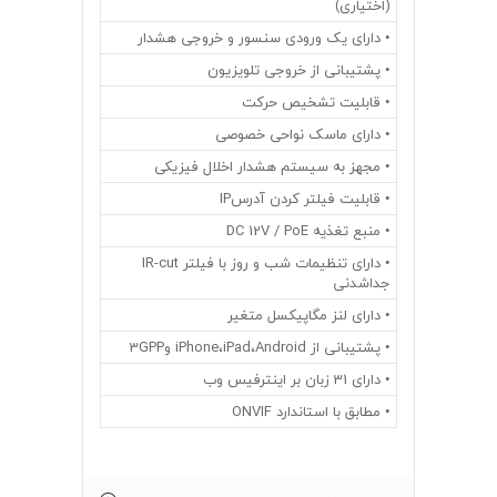
(اختیاری)
• دارای یک ورودی سنسور و خروجی هشدار
• پشتیبانی از خروجی تلویزیون
• قابلیت تشخیص حرکت
• دارای ماسک نواحی خصوصی
• مجهز به سیستم هشدار اخلال فیزیکی
• قابلیت فیلتر کردن آدرسIP
• منبع تغذیه DC 12V / PoE
• دارای تنظیمات شب و روز با فیلتر IR-cut
جداشدنی
• دارای لنز مگاپیکسل متغیر
• پشتیبانی از iPhone،iPad،Android و3GPP
• دارای 31 زبان بر اینترفیس وب
• مطابق با استاندارد ONVIF