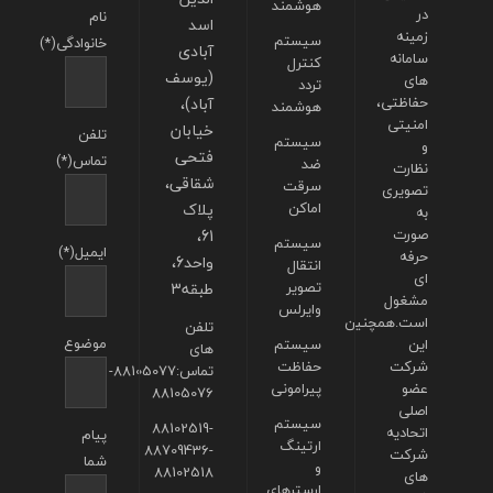
هوشمند
در
نام
اسد
زمینه
سیستم
خانوادگی(*)
آبادی
سامانه
کنترل
(یوسف
های
تردد
حفاظتی،
آباد)،
هوشمند
امنیتی
خیابان
تلفن
سیستم
و
فتحی
تماس(*)
ضد
نظارت
شقاقی،
سرقت
تصویری
اماکن
پلاک
به
صورت
61،
سیستم
ایمیل(*)
حرفه
واحد6،
انتقال
ای
تصویر
طبقه3
مشغول
وایرلس
است.همچنین
تلفن
موضوع
این
سیستم
های
شرکت
حفاظت
تماس:88105077-
عضو
پیرامونی
88105076
اصلی
سیستم
88102519-
اتحادیه
پیام
ارتینگ
88709436-
شرکت
شما
و
88102518
های
ارسترهای