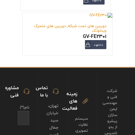
دانلود
دوربین های تحت شبکه
,
دوربین های متحرک
ویدئوتک
GV-FE2301
دانلود
تماس
مشاوره
شرکت
زمینه
با ما
فنی
فنی و
های
مهندسی
تهران،
فعالیت
نام(*)
ایمن
خیابان
سازان
سیستم
سید
پیشرو
نظارت
از بدو
جمال
تصویری
تاسیس
الدین