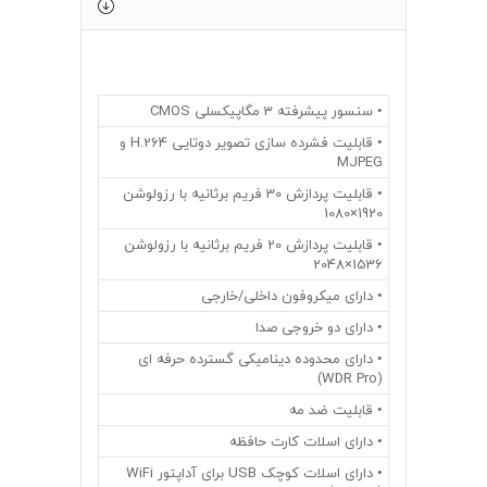
توضیحات
• سنسور پيشرفته 3 مگاپیکسلی CMOS
• قابلیت فشرده سازی تصویر دوتایی H.264 و
MJPEG
• قابلیت پردازش 30 فریم برثانیه با رزولوشن
1920×1080
• قابلیت پردازش 20 فریم برثانیه با رزولوشن
1536×2048
• دارای میکروفون داخلی/خارجی
• دارای دو خروجی صدا
• دارای محدوده دینامیکی گسترده حرفه ای
(WDR Pro)
• قابلیت ضد مه
• دارای اسلات کارت حافظه
• دارای اسلات کوچک USB برای آداپتور WiFi