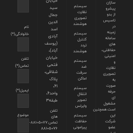
خیابان
سازان
سیستم
سید
پیشرو
نظارت
از بدو
جمال
تصویری
تاسیس
الدین
هوشمند
در
نام
اسد
زمینه
سیستم
خانوادگی(*)
آبادی
سامانه
کنترل
(یوسف
های
تردد
حفاظتی،
آباد)،
هوشمند
امنیتی
خیابان
تلفن
سیستم
و
فتحی
تماس(*)
ضد
نظارت
شقاقی،
سرقت
تصویری
اماکن
پلاک
به
صورت
61،
سیستم
ایمیل(*)
حرفه
واحد6،
انتقال
ای
تصویر
طبقه3
مشغول
وایرلس
است.همچنین
تلفن
موضوع
این
سیستم
های
شرکت
حفاظت
تماس:88105077-
عضو
پیرامونی
88105076