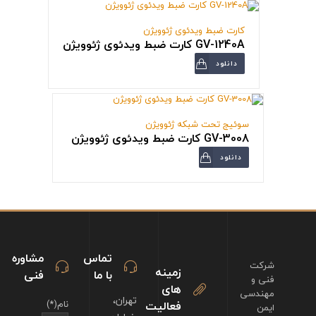
کارت ضبط ویدئوی ژئوویژن
GV-1240A کارت ضبط ویدئوی ژئوویژن
دانلود
سوئیج تحت شبکه ژئوویژن
GV-3008 کارت ضبط ویدئوی ژئوویژن
دانلود
تماس
مشاوره
شرکت
زمینه
با ما
فنی
فنی و
های
مهندسی
تهران،
فعالیت
نام(*)
ایمن