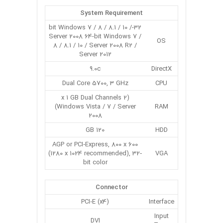
System Requirement
32-bit Windows 7 / 8 / 8.1 / 10 /
Server 2008 64-bit Windows 7 /
OS
8 / 8.1 / 10 / Server 2008 R2 /
Server 2012
9.0c
DirectX
Dual Core 5700, 3 GHz
CPU
(2 x 1 GB Dual Channels
(Windows Vista / 7 / Server
RAM
2008
120 GB
HDD
AGP or PCI‐Express, 800 x 600
(1280 x 1024 recommended), 32‐
VGA
bit color
Connector
(PCI‐E (x4
Interface
Input
DVI