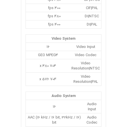
400 fps
CIF|PAL
480 fps
D1|NTSC
400 fps
D1|PAL
Video System
16
Video Input
GEO MPEG4
Video Codec
Video
704 x 480
Resolution|NTSC
Video
704 x 576
Resolution|PAL
Audio System
Audio
16
Input
(AAC (16 kHz / 16 bit, 32kHz / 16
Audio
bit
Codec