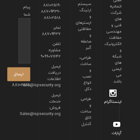
اصلی
سیستم
88102519-
اتحادیه
پیام
ارتینگ
88709436-
شرکت
شما
و
88102518
های
ارسترهای
فنی و
نمابر:
حفاظتی
مهندسی
88709437
و
حفاظت
صاعقه
الکترونیک
تلفن
گیر
و
مشاوره:
شبکه
9099071642
طراحی،
های
ساخت
ایمیل
ایمنی
و
دریافت
می
نصب
اطلاعات:
باشد.
انواع
88102518
info@ispsecurity.org
دکل
ایمیل
طراحی
خدمات
اینستاگرام
و
فروش:
ساخت
Sales@ispsecurity.org
اتاق
کنترل
آپارات