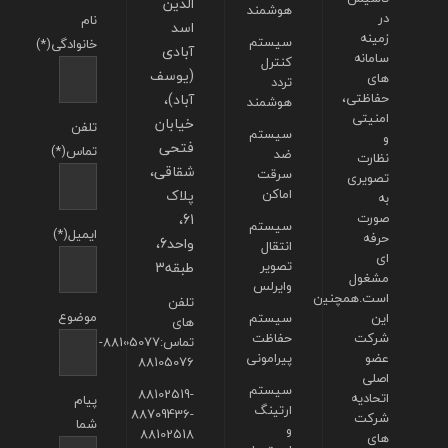
الدین
هوشمند
در
نام
اسد
زمینه
سیستم
خانوادگی(*)
آبادی
سامانه
کنترل
(یوسف
های
تردد
حفاظتی،
آباد)،
هوشمند
امنیتی
خیابان
تلفن
سیستم
و
فتحی
تماس(*)
ضد
نظارت
شقاقی،
سرقت
تصویری
اماکن
پلاک
به
صورت
61،
سیستم
ایمیل(*)
حرفه
واحد6،
انتقال
ای
تصویر
طبقه3
مشغول
وایرلس
است.همچنین
تلفن
موضوع
این
سیستم
های
شرکت
حفاظت
تماس:88105077-
عضو
پیرامونی
88105076
اصلی
سیستم
88102519-
اتحادیه
پیام
ارتینگ
88709436-
شرکت
شما
و
88102518
های