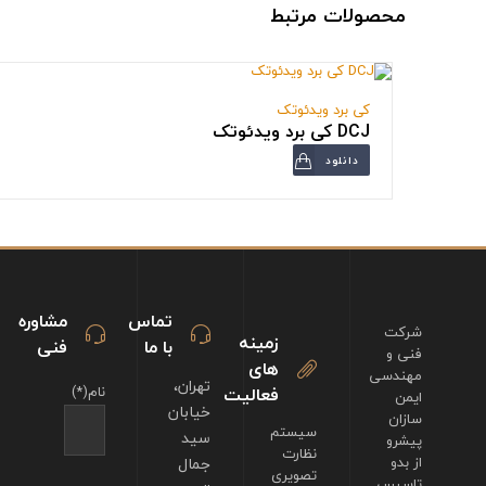
محصولات مرتبط
کی برد ویدئوتک
DCJ کی برد ویدئوتک
دانلود
تماس
مشاوره
شرکت
زمینه
با ما
فنی
فنی و
های
مهندسی
تهران،
فعالیت
نام(*)
ایمن
خیابان
سازان
سیستم
سید
پیشرو
نظارت
از بدو
جمال
تصویری
تاسیس