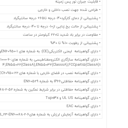
• قابلیت جبران نور پس زمینه
• طراحی شده جهت نصب داخلی و خارجی
• پشتیبانی از دمای کارکرد40- درجه تا65+ درجه سانتیگراد
• پشتیبانی از حالت یخ زدایی از10- درجه تا 40- درجه سانتیگراد
• مقاومت در برابر باد شدید تا220 کیلومتر در ساعت
• پشتیبانی از رطوبت 10% تا 40%
• دارای گواهینامه ایمنی الکتریکی(CE): به شماره های EN60950-1وIEC60950-1
• دارای گواهینامه سازگا
4,EN55022(ClassA),EN55032(ClasssA),FCCpart15(ClassA)1
• دارای گواهینامه نصب در فضای خارجی با شماره های:EN60950-22,IEC60950-22
• دارای گواهینامه حفاظتیIP66 به شماره EN60529
• دارای گواهینامه حفاظتی در برابر شرایط نمکین به شماره:EN50130-5,EN6068-2-52
• دارای گواهینامه UL US و Tupe4x
• دارای گواهینامه EAC
• دارای گواهینامه آزمایش لرزش به شماره هایEN50130-5CL,22,CL,23-EN60068-2-6