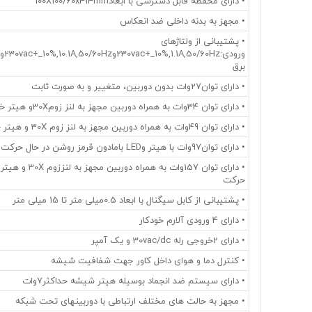
• دارای محفظه قابل دسترسی با ابعاد100X100/60x414mm
• مجهز به بدنه داخلی ضد انعکاس
• پشتیبانی از ولتاژهای
برق
• دارای توان27وات بدون دوربین، متغییر و به صورت ثابت
• دارای توان 34وات به همراه دوربین مجهز به لنز زوم30Xو هیتر خاموش و ثابت
• دارای توان 49وات به همراه دوربین مجهز به لنز زوم 30X و هیتر خاموش و در حال حرکت
• دارای توان97وات با هیتر وLED بامادون قرمز روشن در حال حرکت
حرکت
• پشتیبانی از کابل سیگنال با ابعاد 0.5میلی متر تا 15 میلی متر
• دارای 4 ورودی آلارم خودکار
• دارای 2خروجی رله 30vac/dc و یک آمپر
• کنترل دما و هوای داخل کاور جهت شفافیت شیشه
• دارای سیستم ضد انجماد بوسیله هیتر شیشه حداکثر7وات
• مجهز به حالت های مختلف ارتباطی با دوربینهای تحت شبکه