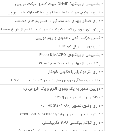
• پشتیبانی از پرتکلONVIF-S جهت کنترل حرکت دوربین
• دارای سوئیچ جهت انتخاب حالتهای مختلف ارتباط با دوربین
• دارای حداقل پهنای باند مصرفی در استریم های مختلف
• پیکربندی دوربنی تحت شبکه به صورت مستقیم از طریق صفحه
• کنترل حرکت افقی ، عمودی و زوم دوربین
• دارای پورت سریال RS485
• پشتیبانی از پرتکلهای Pleco-D,MACRO
• پشتیبانی از پهنای باند 2400,4800,9600
• دارای لنز موتورایز با فکوس خودکار
• قابلیت هماهنگی دوربین های دید در شب در حالتONVIF
• دوربین مجهز به یک وردوی آلارم و یک خروجی رله
• حداکثر وزن لنز دوربین 2.3kg
• دارای وضوح تصویر (Full HD(1920*1080
• دارای سنسور تصویر از نوع1/2 Exmor CMOS Sensor
• دارای تراکم پیکسلی 2.38 مگاپیکسلی
• دارای حداقل شدت روشنایی در حالت رنگی:(ICR-OFF)