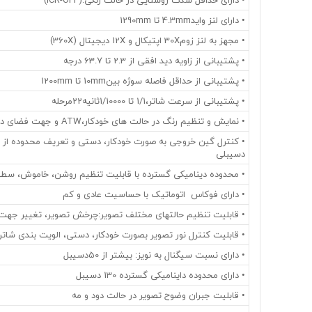
• دارای لنز واید4.3mm تا 1290mm
• مجهز به لنز زوم30X اپتیکال و 12X دیجیتال (360X)
• پشتیبانی از زاویه دید افقی از 2.3 تا 63.7 درجه
• پشتیبانی از حداقل فاصله سوژه بین10mm تا 1200mm
• پشتیبانی از سرعت شاتر،1/1 تا 1/10000ثانیه22مرحله
• نمایش و تنظیم رنگ در حالت های خودکار،ATW و جهت فضای داخلی و خارجی
دسیبلی
• محدوده دینامیکی گسترده با قابلیت تنظیم روشن، خاموش، سطح 
• دارای فوکاس اتوماتیک با حساسیت عادی و کم
• قابلیت تنظیم حالتهای مختلف تصویر:چرخش تصویر، تغییر جه
• قابلیت کنترل نور تصویر بصورت خودکار، دستی، الویت بندی شاتر
• دارای نسبت سیگنال به نویز: بیشتر از 50دسیبل
• دارای محدوده داینامیکی گسترده 130 دسیبل
• قابلیت جبران وضوح تصویر در حالت دود و مه