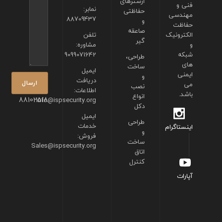
ارسترهای
فنی و
نمابر:
حفاظتی
مهندسی
88709437
و
حفاظت
صاعقه
الکترونیک
تلفن
گیر
و
مشاوره:
شبکه
9099071642
طراحی،
های
ساخت
ایمیل
ایمنی
و
دریافت
می
نصب
اطلاعات:
باشد.
انواع
88102518
info@ispsecurity.org
دکل
ایمیل
طراحی
خدمات
اینستاگرام
و
فروش:
ساخت
Sales@ispsecurity.org
اتاق
کنترل
آپارات