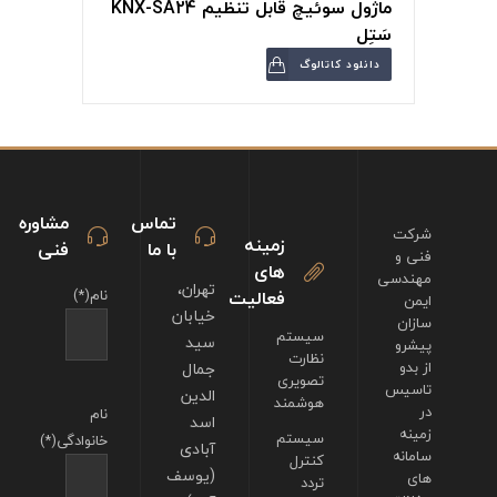
ماژول سوئیچ قابل تنظیم KNX-SA24
سَتِل
دانلود کاتالوگ
تماس
مشاوره
شرکت
زمینه
با ما
فنی
فنی و
های
مهندسی
تهران،
فعالیت
نام(*)
ایمن
خیابان
سازان
سیستم
سید
پیشرو
نظارت
از بدو
جمال
تصویری
تاسیس
الدین
هوشمند
در
نام
اسد
زمینه
سیستم
خانوادگی(*)
آبادی
سامانه
کنترل
(یوسف
های
تردد