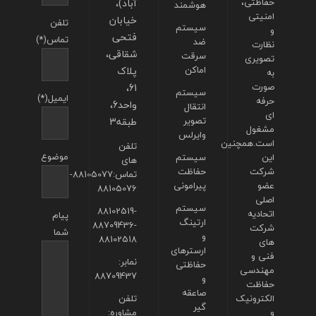
حفاظتی،
آباد)،
هوشمند
امنیتی
خیابان
تلفن
سیستم
و
فتحی
تماس(*)
ضد
نظارت
شقاقی،
سرقت
تصویری
اماکن
پلاک
به
صورت
61،
سیستم
ایمیل(*)
حرفه
واحد6،
انتقال
ای
تصویر
طبقه3
مشغول
وایرلس
است.همچنین
تلفن
موضوع
این
سیستم
های
شرکت
حفاظت
تماس:88105077-
عضو
پیرامونی
88105076
اصلی
سیستم
88102519-
اتحادیه
پیام
ارتینگ
88709436-
شرکت
شما
و
88102518
های
ارسترهای
فنی و
نمابر:
حفاظتی
مهندسی
88709437
و
حفاظت
صاعقه
الکترونیک
تلفن
گیر
و
مشاوره: