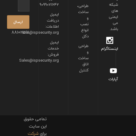
شبکه
9099071642
طراحی،
های
ساخت
ایمیل
ایمنی
و
دریافت
می
نصب
اطلاعات:
باشد.
انواع
88102518
info@ispsecurity.org
دکل
ایمیل
طراحی
خدمات
اینستاگرام
و
فروش:
ساخت
Sales@ispsecurity.org
اتاق
کنترل
آپارات
تمامی حقوق
این سایت
برای
شرکت