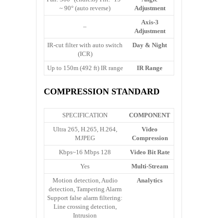
~ 90° (auto reverse)
Adjustment
3-Axis
–
Adjustment
IR-cut filter with auto switch
Day & Night
(ICR)
Up to 150m (492 ft) IR range
IR Range
COMPRESSION STANDARD
SPECIFICATION
COMPONENT
Ultra 265, H.265, H.264,
Video
MJPEG
Compression
128 Kbps~16 Mbps
Video Bit Rate
Yes
Multi-Stream
Motion detection, Audio
Analytics
detection, Tampering Alarm
Support false alarm filtering:
Line crossing detection,
Intrusion