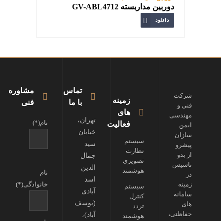
دوربین مداربسته GV-ABL4712
دانلود
تماس
مشاوره
شرکت
زمینه
با ما
فنی
فنی و
های
مهندسی
تهران،
نام(*)
فعالیت
ایمن
خیابان
سازان
سیستم
سید
پیشرو
نظارت
از بدو
جمال
تصویری
تاسیس
الدین
هوشمند
نام
در
اسد
زمینه
خانوادگی(*)
سیستم
آبادی
سامانه
کنترل
(یوسف
های
تردد
حفاظتی،
آباد)،
هوشمند