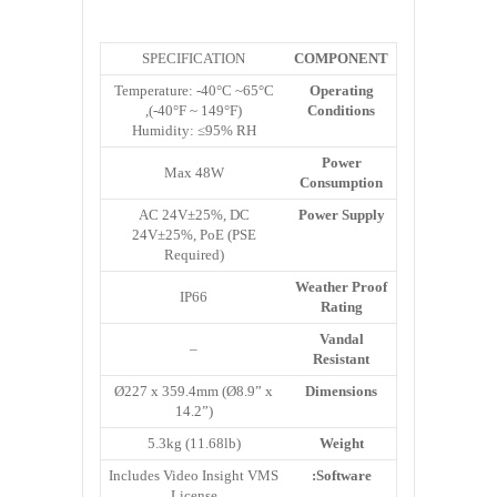
SPECIFICATION
COMPONENT
Temperature: -40°C ~65°C
Operating
(-40°F ~ 149°F),
Conditions
Humidity: ≤95% RH
Power
Max 48W
Consumption
AC 24V±25%, DC
Power Supply
24V±25%, PoE (PSE
Required)
Weather Proof
IP66
Rating
Vandal
–
Resistant
Ø227 x 359.4mm (Ø8.9” x
Dimensions
14.2”)
5.3kg (11.68lb)
Weight
Includes Video Insight VMS
Software:
License