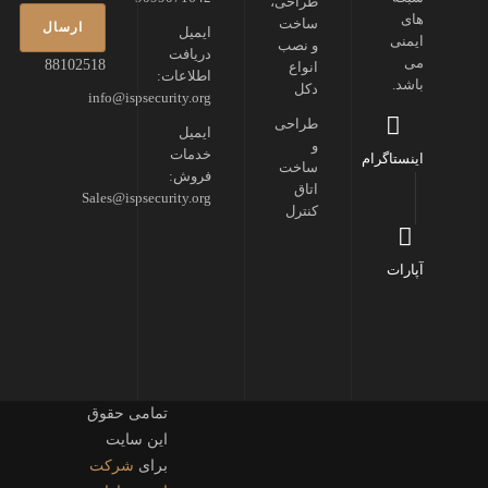
طراحی،
های
ساخت
ایمیل
ایمنی
و نصب
دریافت
می
88102518
انواع
اطلاعات:
باشد.
دکل
info@ispsecurity.org
طراحی
ایمیل
و
خدمات
اینستاگرام
ساخت
فروش:
اتاق
Sales@ispsecurity.org
کنترل
آپارات
تمامی حقوق
این سایت
برای
شرکت