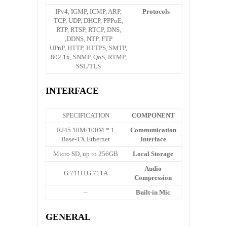
IPv4, IGMP, ICMP, ARP,
Protocols
TCP, UDP, DHCP, PPPoE,
RTP, RTSP, RTCP, DNS,
DDNS, NTP, FTP,
UPnP, HTTP, HTTPS, SMTP,
802.1x, SNMP, QoS, RTMP,
SSL/TLS
INTERFACE
SPECIFICATION
COMPONENT
1 * RJ45 10M/100M
Communication
Base-TX Ethernet
Interface
Micro SD, up to 256GB
Local Storage
Audio
G.711U,G.711A
Compression
–
Built-in Mic
GENERAL