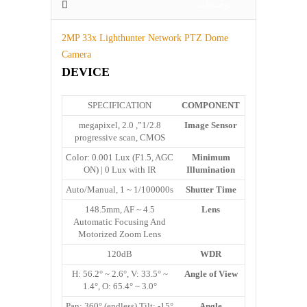
توضیحات
2MP 33x Lighthunter Network PTZ Dome
Camera
DEVICE
SPECIFICATION
COMPONENT
1/2.8”, 2.0 megapixel,
Image Sensor
progressive scan, CMOS
Color: 0.001 Lux (F1.5, AGC
Minimum
ON) | 0 Lux with IR
Illumination
Auto/Manual, 1 ~ 1/100000s
Shutter Time
4.5 ~ 148.5mm, AF
Lens
Automatic Focusing And
Motorized Zoom Lens
120dB
WDR
H: 56.2° ~ 2.6°, V: 33.5° ~
Angle of View
1.4°, O: 65.4° ~ 3.0°
Pan: 360° (endless) Tilt: -15°
Angle