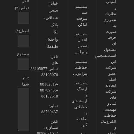
تلفن
امنیتی
خیابان
سیستم
و
تماس(*)
فتحی
ضد
نظارت
شقاقی،
سرقت
تصویری
اماکن
پلاک
به
ایمیل(*)
صورت
61،
سیستم
حرفه
واحد6،
انتقال
ای
تصویر
طبقه3
مشغول
وایرلس
موضوع
است.همچنین
تلفن
این
سیستم
های
شرکت
حفاظت
تماس:88105077-
عضو
پیرامونی
88105076
پیام
اصلی
سیستم
88102519-
شما
اتحادیه
ارتینگ
88709436-
شرکت
و
88102518
های
ارسترهای
فنی و
نمابر:
حفاظتی
مهندسی
88709437
و
حفاظت
صاعقه
الکترونیک
تلفن
گیر
و
مشاوره:
شبکه
9099071642