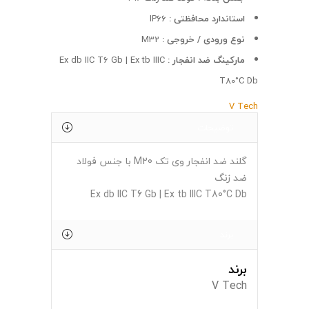
استاندارد محافظتی :
IP66
نوع ورودی / خروجی :
M32
مارکینگ ضد انفجار :
Ex db IIC T6 Gb | Ex tb IIIC
T80°C Db
V Tech
توضیحات
گلند ضد انفجار وی تک M20 با جنس فولاد
ضد زنگ
Ex db IIC T6 Gb | Ex tb IIIC T80°C Db
برند
برند
V Tech