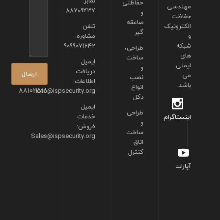
نمابر:
حفاظتی
مهندسی
88709437
و
حفاظت
صاعقه
الکترونیک
تلفن
گیر
و
مشاوره:
شبکه
9099071642
طراحی،
های
ساخت
ایمیل
ایمنی
و
دریافت
می
نصب
اطلاعات:
باشد.
انواع
88102518
info@ispsecurity.org
دکل
ایمیل
طراحی
خدمات
اینستاگرام
و
فروش:
ساخت
Sales@ispsecurity.org
اتاق
کنترل
آپارات