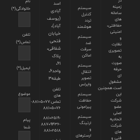
در
نام
اسد
زمینه
سیستم
خانوادگی(*)
آبادی
سامانه
کنترل
(یوسف
های
تردد
حفاظتی،
آباد)،
هوشمند
امنیتی
خیابان
تلفن
سیستم
و
فتحی
تماس(*)
ضد
نظارت
شقاقی،
سرقت
تصویری
اماکن
پلاک
به
صورت
61،
سیستم
ایمیل(*)
حرفه
واحد6،
انتقال
ای
تصویر
طبقه3
مشغول
وایرلس
است.همچنین
تلفن
موضوع
این
سیستم
های
شرکت
حفاظت
تماس:88105077-
عضو
پیرامونی
88105076
اصلی
سیستم
88102519-
اتحادیه
پیام
ارتینگ
88709436-
شرکت
شما
و
88102518
های
ارسترهای
فنی و