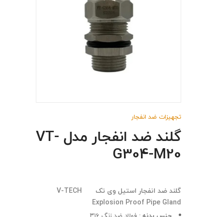
تجهیزات ضد انفجار
گلند ضد انفجار مدل VT-
G304-M20
گلند ضد انفجار استیل وی تک V-TECH
Explosion Proof Pipe Gland
جنس بدنه :
فولاد ضد زنگ ۳۱۶