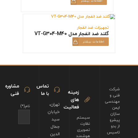
اطلاعات بیشتر
تجهیزات ضد انفجار
گلند ضد انفجار مدل VT-G304-M40
اطلاعات بیشتر
تماس
مشاوره
شرکت
زمینه
با ما
فنی
فنی و
های
مهندسی
تهران،
فعالیت
نام(*)
ایمن
خیابان
سازان
سیستم
سید
پیشرو
نظارت
از بدو
جمال
تصویری
تاسیس
الدین
هوشمند