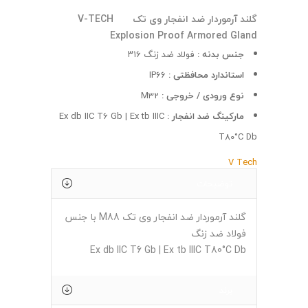
گلند آرموردار ضد انفجار وی تک V-TECH
Explosion Proof Armored Gland
جنس بدنه :
فولاد ضد زنگ ۳۱۶
استاندارد محافظتی :
IP66
نوع ورودی / خروجی :
M32
مارکینگ ضد انفجار :
Ex db IIC T6 Gb | Ex tb IIIC
T80°C Db
V Tech
توضیحات
گلند آرموردار ضد انفجار وی تک M88 با جنس
فولاد ضد زنگ
Ex db IIC T6 Gb | Ex tb IIIC T80°C Db
برند