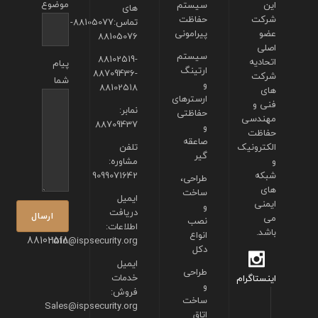
موضوع
این
سیستم
های
شرکت
حفاظت
تماس:88105077-
عضو
پیرامونی
88105076
اصلی
سیستم
88102519-
اتحادیه
پیام
ارتینگ
88709436-
شرکت
شما
و
88102518
های
ارسترهای
فنی و
نمابر:
حفاظتی
مهندسی
88709437
و
حفاظت
صاعقه
الکترونیک
تلفن
گیر
و
مشاوره:
شبکه
9099071642
طراحی،
های
ساخت
ایمیل
ایمنی
و
دریافت
می
نصب
اطلاعات:
باشد.
انواع
88102518
info@ispsecurity.org
دکل
ایمیل
طراحی
خدمات
اینستاگرام
و
فروش:
ساخت
Sales@ispsecurity.org
اتاق