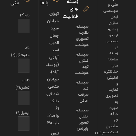
زمینه
با ما
فنی
فنی و
های
مهندسی
تهران،
فعالیت
نام(*)
ایمن
خیابان
سازان
سیستم
سید
پیشرو
نظارت
از بدو
جمال
تصویری
تاسیس
الدین
هوشمند
در
نام
اسد
زمینه
سیستم
خانوادگی(*)
آبادی
سامانه
کنترل
(یوسف
های
تردد
حفاظتی،
آباد)،
هوشمند
امنیتی
خیابان
تلفن
سیستم
و
فتحی
تماس(*)
ضد
نظارت
شقاقی،
سرقت
تصویری
اماکن
پلاک
به
صورت
61،
سیستم
ایمیل(*)
حرفه
واحد6،
انتقال
ای
تصویر
طبقه3
مشغول
وایرلس
است.همچنین
تلفن