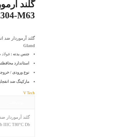
304-M63
Gland
جنس بدنه :
فولاد ضد
استاندارد محافظتی
نوع ورودی / خروجی
مارکینگ ضد انفجار 
V Tech
توضیحات
گلند آرموردار ضد انفجار وی ت
tb IIIC T80°C Db