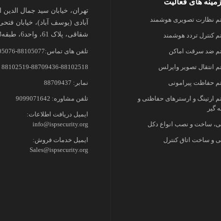
مینه های فعالیت
تهران، خیابان سید جمال الدین 
 نظارت تصویری هوشمند
آبادی (یوسف آباد)، خیابان فتحی
شقاقی، پلاک 61، واحد6، طبقه3
 کنترل تردد هوشمند
 ضد سرقت اماکن
تلفن های تماس:88105077-88105076
 انتقال تصویر وایرلس
88102519-88709436-88102518
 حفاظت پیرامونی
نمابر: 88709437
 ارتینگ و ارسترهای حفاظتی و
تلفن مشاوره: 9099071642
 گیر
ایمیل دریافت اطلاعات:
، ساخت و نصب انواع دکل
info@ispsecurity.org
 و ساخت اتاق کنترل
ایمیل خدمات فروش:
Sales@ispsecurity.org