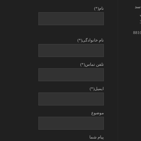
اسد
نام(*)
نام خانوادگی(*)
تلفن تماس(*)
ایمیل(*)
موضوع
پیام شما