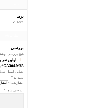
برند
برند
V Tech
نظرات (0)
بررسی
هیچ بررسی نوشت
GA304-M63” باشید
نشانی ایمیل شما 
شده‌اند
*
امتیاز شما
*
بررسی شما
*