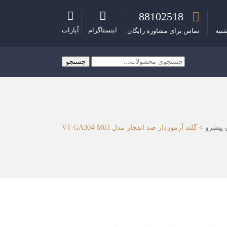
88102518
اینستاگرام
آپارات
نبه
تماس برای مشاوره رایگان
جستجو
جستجو
برای:
 پیشرو
>
گلند آرموردار ضد انفجار مدل VT-GA304-M63