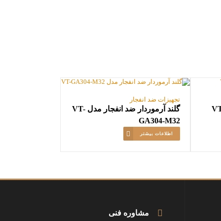
تجهیزات ضد انفجار
VT-G30-
گلند آرموردار ضد انفجار مدل VT-
GA304-M32
اطلاعات بیشتر
مشاوره فنی