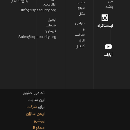
می
88102518
نصب
اطلاعات:
باشد.
انواع
info@ispsecurity.org
دکل
ایمیل
طراحی
خدمات
اینستاگرام
و
فروش:
ساخت
Sales@ispsecurity.org
اتاق
کنترل
آپارات
تمامی حقوق
این سایت
برای
شرکت
ایمن سازان
پیشرو
محفوظ