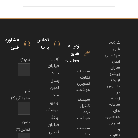
تماس
مشاوره
شرکت
زمینه
با ما
فنی
فنی و
های
مهندسی
تهران،
فعالیت
نام(*)
ایمن
خیابان
سازان
سیستم
سید
پیشرو
نظارت
از بدو
جمال
تصویری
تاسیس
الدین
هوشمند
نام
در
اسد
زمینه
خانوادگی(*)
سیستم
آبادی
سامانه
کنترل
(یوسف
های
تردد
حفاظتی،
آباد)،
هوشمند
تلفن
امنیتی
خیابان
سیستم
و
تماس(*)
فتحی
ضد
نظارت