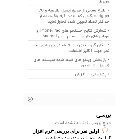
مربوطه
• اطلاع رسانی از طریق ایمیل،اطلاعيه و I/O
trigger هنگامی که تعداد افراد باقیمانده از
حداکثر تعداد تعیین شده تجاوز نماید
• شمارش نتایج جستجو های iPhone،iPad و
موبایل های دارای سیستم عامل Android
• امکان گروهبندی برای ادغام دوربین های مد
نظر جهت آنالیز اطلاعات
• بازپخش ویدئو های ضبط شده سیستم های
ژئوویژن از راه دور
• پشتیبانی از 4 زبان
نظرات (0)
بررسی
هیچ بررسی نوشته نشده است.
اولین نفر برای بررسی“نرم افزار
گزارش دهی وب ژئوویژن” باشید