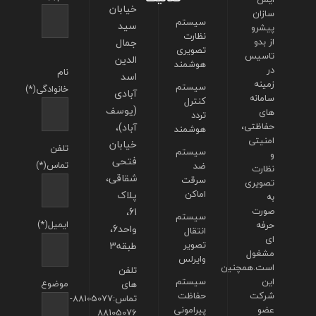
خیابان
سازان
سیستم
سید
پیشرو
نظارت
از بدو
جمال
تصویری
تاسیس
الدین
هوشمند
در
نام
اسد
زمینه
سیستم
خانوادگی(*)
آبادی
سامانه
کنترل
(یوسف
های
تردد
حفاظتی،
آباد)،
هوشمند
امنیتی
خیابان
تلفن
سیستم
و
فتحی
تماس(*)
ضد
نظارت
شقاقی،
سرقت
تصویری
اماکن
پلاک
به
صورت
61،
سیستم
ایمیل(*)
حرفه
واحد6،
انتقال
ای
تصویر
طبقه3
مشغول
وایرلس
است.همچنین
تلفن
این
سیستم
موضوع
های
شرکت
حفاظت
تماس:88105077-
عضو
پیرامونی
88105076