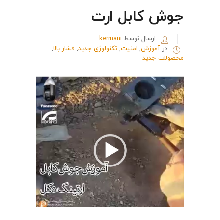
جوش کابل ارت
ارسال توسط
kermani
در
آموزش
,
امنیت
,
تکنولوژی جدید
,
فشار بالا
,
محصولات جدید