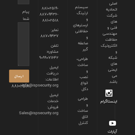
اصلی
سیستم
88102519-
اتحادیه
پیام
ارتینگ
88709436-
شرکت
شما
و
88102518
های
ارسترهای
فنی و
نمابر:
حفاظتی
مهندسی
88709437
و
حفاظت
صاعقه
الکترونیک
تلفن
گیر
و
مشاوره:
شبکه
9099071642
طراحی،
های
ساخت
ایمیل
ایمنی
و
دریافت
می
نصب
اطلاعات:
باشد.
انواع
info@ispsecurity.org
88102518
دکل
ایمیل
طراحی
خدمات
اینستاگرام
و
فروش:
ساخت
Sales@ispsecurity.org
اتاق
کنترل
آپارات