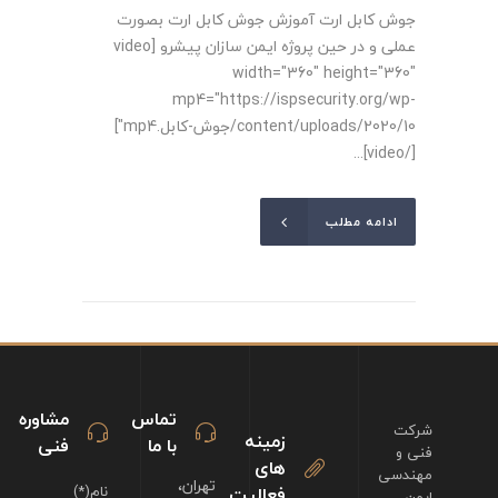
جوش کابل ارت آموزش جوش کابل ارت بصورت
عملی و در حین پروژه ایمن سازان پیشرو [video
width="360" height="360"
mp4="https://ispsecurity.org/wp-
content/uploads/2020/10/جوش-کابل.mp4"]
[/video]...
ادامه مطلب
تماس
مشاوره
شرکت
زمینه
با ما
فنی
فنی و
های
مهندسی
تهران،
فعالیت
نام(*)
ایمن