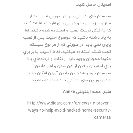
اطمينان حاصل كنيد.
سيستم هاي امنيتي تنها در صورتي ميتوانند از
منازل، بيزينس ها و دارايي هاي افراد محافظت كنند
كه به شكل درست نصب و استفاده شده باشند. اما
به ياد داشته باشيد كه موضوع امنيت پس از نصب
پايان نمي يابد. در صورتي كه از هر نوع سيستم
تحت شبكه استفاده ميكنيد، نقاط آسيب پذير براي
هكرها همچنان وجود دارد. از نكات و ترفندهاي بالا
براي اطمينان يافتن از امن شدن و امن ماندن
سيستم خود و همچنين پايين آوردن امكان هك
شدن دوربين هاي امنيتي خود استفاده نماييد.
منبع: مجله اینترنتی
Annke
http://www.didarc.com/fa/news/12-proven-
ways-to-help-avoid-hacked-home-security-
cameras