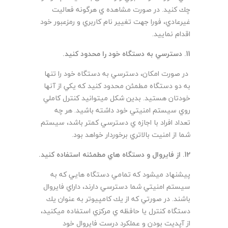
چك كنيد. در صورت مشاهده ي هرگونه فعاليت
غيرعادي، فورا جهت تغيير نام كاربري و رمزعبور خود
اقدام نماييد.
11. دسترسي به دستگاه خود را محدود
کنید.
در صورت امكان، دسترسي به دستگاه خود را تنها
به دو دستگاه مطمئن محدود كنيد كه يكي از آنها
خودتان هستيد. بدين شكل ميتوانيد كنترل كاملي
روي سيستم امنيتي خود داشته باشيد. هر چه
تعداد افراد با اجازه ي دسترسي كمتر باشد، سيستم
شما از امنيت بالاتري برخوردار خواهد بود.
12. از فايروال و دستگاه هاي مطمئنه استفاده كنيد
.
پيشنهاد ميشود كه تمامي دستگاه هايي كه به
سيستم امنيتي شما دسترسي دارند، داراي فايروال
باشند. در صورتي كه از يك كامپيوتر به عنوان يك
دستگاه كنترل يا حافظه ي مركزي استفاده ميكنيد،
از آپديت بودن و عملكرد درست فايروال خود