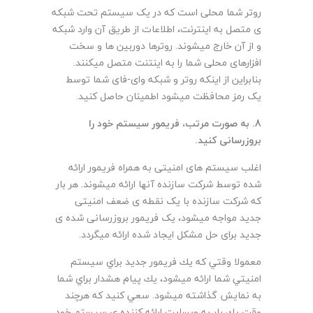
روتر شما محلی است که در یک سیستم تحت شبکه
ی متصل به اینترنت، اطلاعات از طریق آن وارد شبکه
و از آن خارج میشوند. روترها دوربین ها و سخت
افزارهای محلی شما را به اینتنت متصل میکنند.
بنابراین از اینکه روتر و شبکه وای-فای شما توسط
یک رمز محافظت میشود اطمینان حاصل کنید.
8. به صورت مرتب، فریمور سیستم خود را
بروزرسانی کنید.
اغلب سیستم های امنیتی به همراه فریمور ارائه
شده توسط شرکت سازنده آنها ارائه میشوند. هر بار
که شرکت سازنده با یک نقطه ی ضعف امنیتی
جدید مواجه میشود، یک فریمور بروزرسانی شده ی
جدید برای حل مشکل ایجاد شده ارائه میگردد.
معمولا وقتي كه يك فريمور جديد براي سيستم
امنيتي شما ارائه ميشود، يك پيام هشدار براي شما
به نمايش گذاشته ميشود. سعي كنيد كه هرچند
وقت يك بار به وبسايت ارائه كننده ي سيستم خود