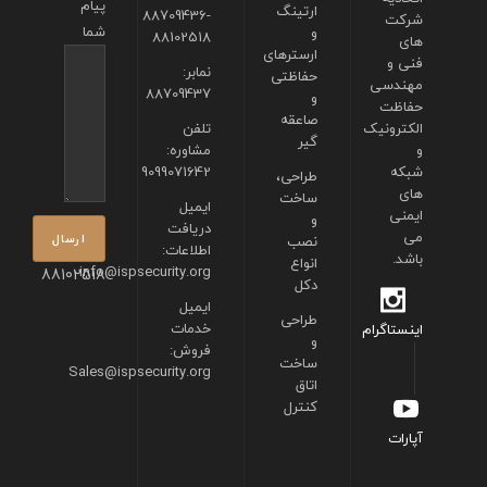
پیام
ارتینگ
88709436-
شرکت
شما
و
88102518
های
ارسترهای
فنی و
نمابر:
حفاظتی
مهندسی
88709437
و
حفاظت
صاعقه
الکترونیک
تلفن
گیر
و
مشاوره:
شبکه
9099071642
طراحی،
های
ساخت
ایمیل
ایمنی
و
دریافت
می
نصب
اطلاعات:
باشد.
انواع
info@ispsecurity.org
88102518
دکل
ایمیل
طراحی
خدمات
اینستاگرام
و
فروش:
ساخت
Sales@ispsecurity.org
اتاق
کنترل
آپارات