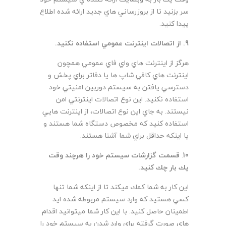
سر بزنيد تا از بروزرساني هاي جديد ارائه شده اطلاع
پيدا كنيد.
9.
از اتصالات اينترنت عمومي استفاده نكنيد
.
هرگز از اينترنت هاي واي فاي عمومي همچون
اينترنت هاي كافي شاپ ها يا دفاتر براي پخش و
دسترسي يافتن به سيستم دوربين امنيتي خود
استفاده نكنيد. اين نوع اتصالات اينترنتي امن
نيستند. به جاي اين نوع اتصالات، از اينترنت هايي
استفاده كنيد كه مخصوص دستگاه شما هستند و
يا اينكه حداقل براي شما آشنا هستند.
10
.
قسمت گزارشات سيستم خود را هرچند وقت
يك بار چك كنيد
.
اين كار به شما كمك ميكند تا از اينكه شما تنها
كسي هستيد كه وارد سيستم مربوطه شده ايد
اطمينان حاصل كنيد. با اين كار شما ميتوانيد اقدام
هاي صورت گرفته براي وارد شدن به سيستم خود را