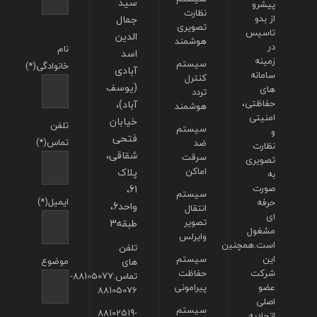
سید
پیشرو
نظارت
از بدو
جمال
تصویری
تاسیس
الدین
هوشمند
در
نام
اسد
زمینه
سیستم
خانوادگی(*)
آبادی
سامانه
کنترل
(یوسف
های
تردد
حفاظتی،
آباد)،
هوشمند
امنیتی
خیابان
تلفن
سیستم
و
فتحی
تماس(*)
ضد
نظارت
شقاقی،
سرقت
تصویری
اماکن
پلاک
به
صورت
61،
سیستم
ایمیل(*)
حرفه
واحد6،
انتقال
ای
تصویر
طبقه3
مشغول
وایرلس
است.همچنین
تلفن
این
سیستم
موضوع
های
شرکت
حفاظت
تماس:88105077-
عضو
پیرامونی
88105076
اصلی
سیستم
88102519-
اتحادیه