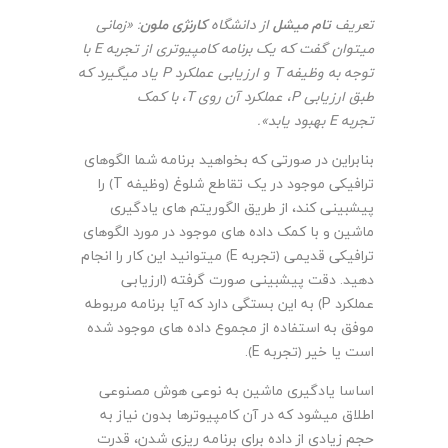
تعریف
تام میشل
از دانشگاه­
کارنژی ملون
: «زمانی
میتوان گفت که یک برنامه کامپیوتری از تجربه
E
با
توجه به وظیفه
T
و ارزیابی عملکرد
P
یاد میگیرد که
طبق ارزیابی
P
، عملکرد آن روی
T
، با کمک
تجربه
E
بهبود یابد».
بنابراین در صورتی که بخواهید برنامه شما الگوهای
ترافیکی موجود در یک تقاطع شلوغ ﴿وظیفه
T
﴾ را
پیشبینی کند، از طریق الگوریتم های یادگیری
ماشین و با کمک داده های موجود در مورد الگوهای
ترافیکی قدیمی ﴿تجربه
E
﴾ میتوانید این کار را انجام
دهید. دقت پیشبینی صورت گرفته ﴿ارزیابی
عملکرد
P
﴾ به این بستگی دارد که آیا برنامه مربوطه
موفق به استفاده از مجموع داده های موجود شده
است یا خیر ﴿تجربه
E
﴾.
اساسا یادگیری ماشین به نوعی هوش مصنوعی
اطلاق میشود که در آن کامپیوترها بدون نیاز به
حجم زیادی از داده برای برنامه ریزی شدن، قدرت