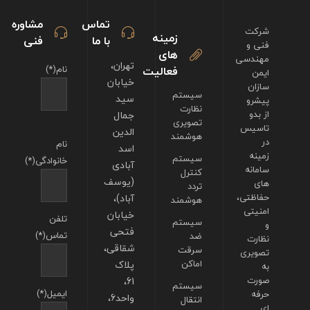
تماس
مشاوره
شرکت
زمینه
با ما
فنی
فنی و
های
مهندسی
تهران،
فعالیت
نام(*)
ایمن
خیابان
سازان
سیستم
سید
پیشرو
نظارت
از بدو
جمال
تصویری
تاسیس
الدین
هوشمند
در
نام
اسد
زمینه
سیستم
خانوادگی(*)
آبادی
سامانه
کنترل
(یوسف
های
تردد
حفاظتی،
آباد)،
هوشمند
امنیتی
خیابان
تلفن
سیستم
و
فتحی
تماس(*)
ضد
نظارت
شقاقی،
سرقت
تصویری
اماکن
پلاک
به
صورت
61،
سیستم
ایمیل(*)
حرفه
واحد6،
انتقال
ای