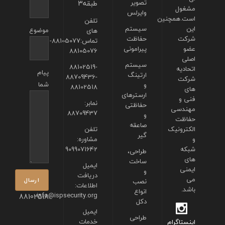
تصویر
طبقه3
مشغول
وایرلس
است.همچنین
تلفن
این
سیستم
موضوع
های
شرکت
حفاظت
تماس:88105077-
عضو
پیرامونی
88105076
اصلی
سیستم
88102519-
اتحادیه
پیام
ارتینگ
88709436-
شرکت
شما
و
88102518
های
ارسترهای
فنی و
نمابر:
حفاظتی
مهندسی
88709437
و
حفاظت
صاعقه
الکترونیک
تلفن
گیر
و
مشاوره:
شبکه
9099071642
طراحی،
های
ساخت
ایمیل
ایمنی
و
دریافت
می
نصب
اطلاعات:
باشد.
انواع
info@ispsecurity.org
88102518
دکل
ایمیل
طراحی
خدمات
اینستاگرام