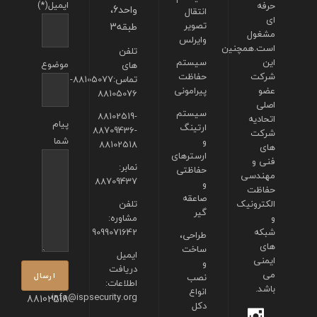
ایمیل(*)
حرفه
واحد6،
انتقال
ای
تصویر
طبقه3
مشغول
وایرلس
است.همچنین
تلفن
این
سیستم
موضوع
های
شرکت
حفاظت
تماس:88105077-
عضو
پیرامونی
88105076
اصلی
سیستم
88102519-
اتحادیه
پیام
ارتینگ
88709436-
شرکت
شما
و
88102518
های
ارسترهای
فنی و
نمابر:
حفاظتی
مهندسی
88709437
و
حفاظت
صاعقه
الکترونیک
تلفن
گیر
و
مشاوره:
شبکه
9099071642
طراحی،
های
ساخت
ایمیل
ایمنی
و
دریافت
می
نصب
اطلاعات:
باشد.
انواع
info@ispsecurity.org
88102518
دکل