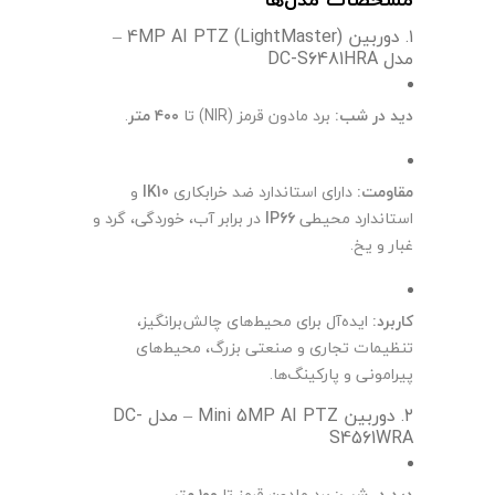
۱. دوربین 4MP AI PTZ (LightMaster) –
مدل DC-S6481HRA
دید در شب:
برد مادون قرمز (NIR) تا
۴۰۰ متر
.
مقاومت:
دارای استاندارد ضد خرابکاری
IK10
و
استاندارد محیطی
IP66
در برابر آب، خوردگی، گرد و
غبار و یخ.
کاربرد:
ایده‌آل برای محیط‌های چالش‌برانگیز،
تنظیمات تجاری و صنعتی بزرگ، محیط‌های
پیرامونی و پارکینگ‌ها.
۲. دوربین Mini 5MP AI PTZ – مدل DC-
S4561WRA
دید در شب:
برد مادون قرمز تا
۱۰۰ متر
.