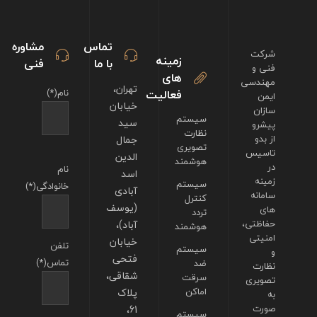
تماس
مشاوره
شرکت
زمینه
با ما
فنی
فنی و
های
مهندسی
تهران،
فعالیت
نام(*)
ایمن
خیابان
سازان
سیستم
سید
پیشرو
نظارت
از بدو
جمال
تصویری
تاسیس
الدین
هوشمند
در
نام
اسد
زمینه
سیستم
خانوادگی(*)
آبادی
سامانه
کنترل
(یوسف
های
تردد
حفاظتی،
آباد)،
هوشمند
امنیتی
خیابان
تلفن
سیستم
و
فتحی
تماس(*)
ضد
نظارت
شقاقی،
سرقت
تصویری
اماکن
پلاک
به
صورت
61،
سیستم