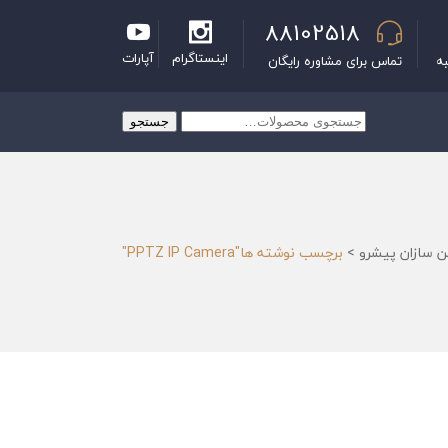
88102518
اینستاگرام
آپارات
به
تماس برای مشاوره رایگان
جستجو
جستجو
برای:
ن سازان پیشرو
>
برچسب نوشته ها"PPTZ IP Camera"