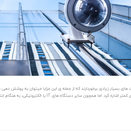
های بسیار زیادی برخوردارند که از جمله ی این مزایا میتوان به پوشش دهی
یر دستگاه های IT یا الکترونیکی، به هنگام انتخاب یک دوربین چندسنسوره، موارد گوناگونی را...