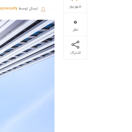
شهریور
ارسال توسط
ispsecurity
0
نظر
اشتراک