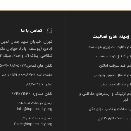
تماس با ما
زمینه های فعالیت
تهران، خیابان سید جمال الدین 
 نظارت تصویری هوشمند
آبادی (یوسف آباد)، خیابان فت
شقاقی، پلاک 61، واحد6، طبقه3
 کنترل تردد هوشمند
م ضد سرقت اماکن
تلفن های تماس:88105077-88105076
 انتقال تصویر وایرلس
88102519-88709436-88102518
 حفاظت پیرامونی
نمابر: 88709437
 ارتینگ و ارسترهای حفاظتی و
تلفن مشاوره: 9099071642
 گیر
ایمیل دریافت اطلاعات:
، ساخت و نصب انواع دکل
info@ispsecurity.org
 و ساخت اتاق کنترل
ایمیل خدمات فروش:
Sales@ispsecurity.org