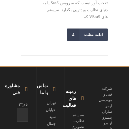
تعجب آور نیست که سرویس SaaS پا به
دنیای نظارت ویدئویی بگذارد. سیستم
های VSaaS که...
ادامه مطلب
تماس
مشاوره
شرکت
زمینه
با ما
فنی
فنی و
های
مهندسی
تهران،
نام(*)
فعالیت
ایمن
خیابان
سازان
سیستم
سید
پیشرو
نظارت
از بدو
جمال
تصویری
تاسیس