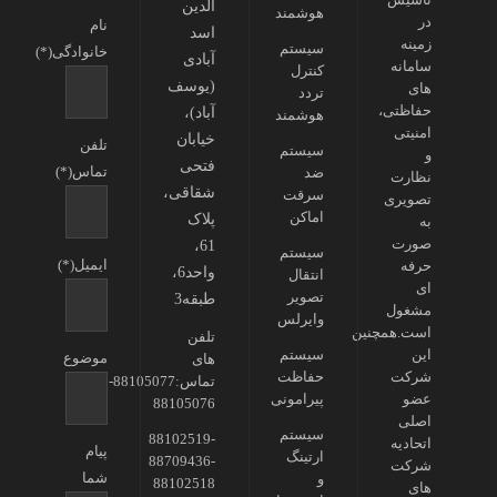
الدین
هوشمند
در
نام
اسد
زمینه
سیستم
خانوادگی(*)
آبادی
سامانه
کنترل
(یوسف
های
تردد
حفاظتی،
آباد)،
هوشمند
امنیتی
خیابان
تلفن
سیستم
و
فتحی
تماس(*)
ضد
نظارت
شقاقی،
سرقت
تصویری
اماکن
پلاک
به
صورت
61،
سیستم
ایمیل(*)
حرفه
واحد6،
انتقال
ای
تصویر
طبقه3
مشغول
وایرلس
است.همچنین
تلفن
این
سیستم
موضوع
های
شرکت
حفاظت
تماس:88105077-
عضو
پیرامونی
88105076
اصلی
سیستم
88102519-
اتحادیه
پیام
ارتینگ
88709436-
شرکت
شما
و
88102518
های