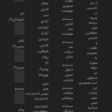
نظارت
از بدو
جمال
تصویری
تاسیس
الدین
هوشمند
در
نام
اسد
زمینه
سیستم
خانوادگی(*)
آبادی
سامانه
کنترل
(یوسف
های
تردد
حفاظتی،
آباد)،
هوشمند
امنیتی
خیابان
تلفن
سیستم
و
فتحی
تماس(*)
ضد
نظارت
شقاقی،
سرقت
تصویری
اماکن
پلاک
به
صورت
61،
سیستم
ایمیل(*)
حرفه
واحد6،
انتقال
ای
تصویر
طبقه3
مشغول
وایرلس
است.همچنین
تلفن
این
سیستم
موضوع
های
شرکت
حفاظت
تماس:88105077-
عضو
پیرامونی
88105076
اصلی
سیستم
88102519-
اتحادیه
پیام
ارتینگ
88709436-