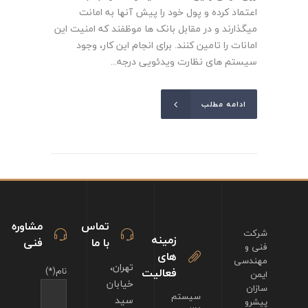
اعتماد کرده و پول خود را پیش آنها به امانت
میگذارند و در مقابل بانک ها موظفند که امنیت این
امانات را تامین کنند. برای انجام این کار، وجود
سیستم های نظارت ویدئویی درجه...
ادامه مطلب
تماس
مشاوره
شرکت
زمینه
با ما
فنی
فنی و
های
مهندسی
تهران،
فعالیت
نام(*)
ایمن
خیابان
سازان
سیستم
سید
پیشرو