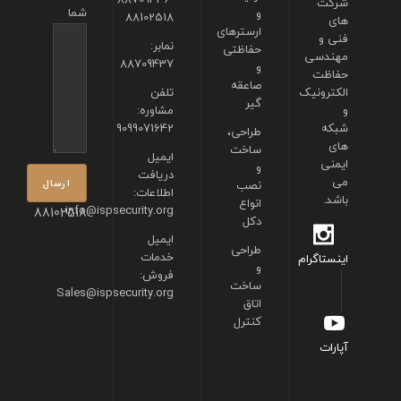
شرکت
شما
و
88102518
های
ارسترهای
فنی و
نمابر:
حفاظتی
مهندسی
88709437
و
حفاظت
صاعقه
الکترونیک
تلفن
گیر
و
مشاوره:
شبکه
9099071642
طراحی،
های
ساخت
ایمیل
ایمنی
و
دریافت
می
نصب
اطلاعات:
باشد.
انواع
info@ispsecurity.org
88102518
دکل
ایمیل
طراحی
خدمات
اینستاگرام
و
فروش:
ساخت
Sales@ispsecurity.org
اتاق
کنترل
آپارات