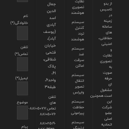
نظارت
از بدو
جمال
تصویری
تاسیس
الدین
هوشمند
در
نام
اسد
زمینه
سیستم
خانوادگی(*)
آبادی
سامانه
کنترل
(یوسف
های
تردد
حفاظتی،
آباد)،
هوشمند
امنیتی
خیابان
تلفن
سیستم
و
فتحی
تماس(*)
ضد
نظارت
شقاقی،
سرقت
تصویری
اماکن
پلاک
به
صورت
61،
سیستم
ایمیل(*)
حرفه
واحد6،
انتقال
ای
تصویر
طبقه3
مشغول
وایرلس
است.همچنین
تلفن
این
سیستم
موضوع
های
شرکت
حفاظت
تماس:88105077-
عضو
پیرامونی
88105076
اصلی
سیستم
88102519-
اتحادیه
پیام
ارتینگ