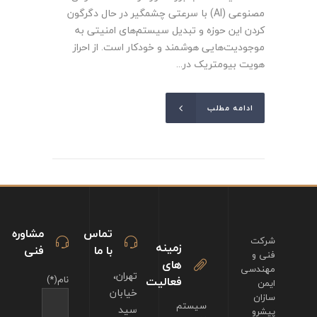
مصنوعی (AI) با سرعتی چشمگیر در حال دگرگون
کردن این حوزه و تبدیل سیستم‌های امنیتی به
موجودیت‌هایی هوشمند و خودکار است. از احراز
هویت بیومتریک در...
ادامه مطلب
تماس
مشاوره
شرکت
زمینه
با ما
فنی
فنی و
های
مهندسی
تهران،
فعالیت
نام(*)
ایمن
خیابان
سازان
سیستم
سید
پیشرو