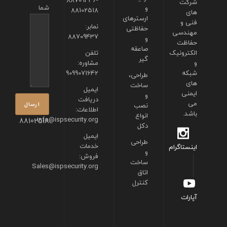
88709436-
شرکت
شما
و
88102518
های
ارسترهای
فنی و
نمابر:
حفاظتی
مهندسی
88709437
و
حفاظت
صاعقه
الکترونیک
تلفن
گیر
و
مشاوره:
شبکه
9099071642
طراحی،
های
ساخت
ایمیل
ایمنی
و
دریافت
می
نصب
اطلاعات:
باشد.
انواع
info@ispsecurity.org
88102518
دکل
ایمیل
طراحی
خدمات
اینستاگرام
و
فروش:
ساخت
Sales@ispsecurity.org
اتاق
کنترل
آپارات