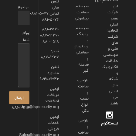
است.همچنین
تلفن
این
سیستم
موضوع
های
شرکت
حفاظت
تماس:88105077-
عضو
پیرامونی
88105076
اصلی
سیستم
88102519-
اتحادیه
پیام
ارتینگ
88709436-
شرکت
شما
و
88102518
های
ارسترهای
فنی و
نمابر:
حفاظتی
مهندسی
88709437
و
حفاظت
صاعقه
الکترونیک
تلفن
گیر
و
مشاوره:
شبکه
9099071642
طراحی،
های
ساخت
ایمیل
ایمنی
و
دریافت
می
نصب
اطلاعات:
باشد.
انواع
info@ispsecurity.org
88102518
دکل
ایمیل
طراحی
خدمات
اینستاگرام
و
فروش:
ساخت
Sales@ispsecurity.org