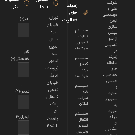
شرکت
زمینه
با ما
فنی
فنی و
های
مهندسی
تهران،
فعالیت
نام(*)
ایمن
خیابان
سازان
سیستم
سید
پیشرو
نظارت
از بدو
جمال
تصویری
تاسیس
الدین
هوشمند
در
نام
اسد
زمینه
سیستم
خانوادگی(*)
آبادی
سامانه
کنترل
(یوسف
های
تردد
حفاظتی،
آباد)،
هوشمند
امنیتی
خیابان
تلفن
سیستم
و
فتحی
تماس(*)
ضد
نظارت
شقاقی،
سرقت
تصویری
اماکن
پلاک
به
صورت
61،
سیستم
ایمیل(*)
حرفه
واحد6،
انتقال
ای
تصویر
طبقه3
مشغول
وایرلس