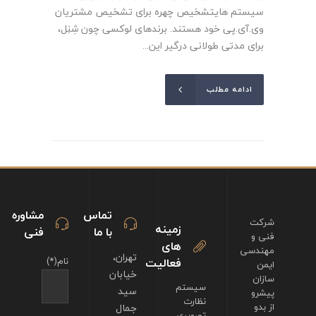
سیستم هایتشخیص چهره برای تشخیص مشتریان
وی.آی.پی خود هستند. برندهای لوکسی چون شِنِل،
برای مدتی طولانی درگیر این...
ادامه مطلب
تماس
مشاوره
شرکت
زمینه
با ما
فنی
فنی و
های
مهندسی
تهران،
فعالیت
نام(*)
ایمن
خیابان
سازان
سیستم
سید
پیشرو
نظارت
از بدو
جمال
تصویری