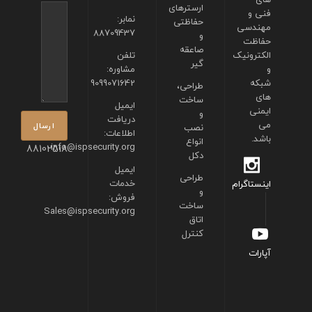
ارسترهای
فنی و
نمابر:
حفاظتی
مهندسی
88709437
و
حفاظت
صاعقه
الکترونیک
تلفن
گیر
و
مشاوره:
شبکه
9099071642
طراحی،
های
ساخت
ایمیل
ایمنی
و
دریافت
می
نصب
اطلاعات:
باشد.
انواع
info@ispsecurity.org
88102518
دکل
ایمیل
طراحی
خدمات
اینستاگرام
و
فروش:
ساخت
Sales@ispsecurity.org
اتاق
کنترل
آپارات