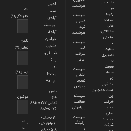
تاسیس
الدین
هوشمند
در
نام
اسد
زمینه
سیستم
خانوادگی(*)
آبادی
سامانه
کنترل
(یوسف
های
تردد
حفاظتی،
آباد)،
هوشمند
امنیتی
خیابان
تلفن
سیستم
و
فتحی
تماس(*)
ضد
نظارت
شقاقی،
سرقت
تصویری
اماکن
پلاک
به
صورت
61،
سیستم
ایمیل(*)
حرفه
واحد6،
انتقال
ای
تصویر
طبقه3
مشغول
وایرلس
است.همچنین
تلفن
این
سیستم
موضوع
های
شرکت
حفاظت
تماس:88105077-
عضو
پیرامونی
88105076
اصلی
سیستم
88102519-
اتحادیه
پیام
ارتینگ
88709436-
شرکت
شما
و
88102518
های