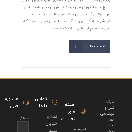
هیچ نقطه کوری می تواند چالش برانگیز باشد. این
موضوع در کاربردهای مشخصی مانند یک خرده
فروشی، بانکداری و دیگر محیط های تجاری مهم که
می خواهیم از زمانی که یک شخص...
ادامه مطلب
تماس
مشاوره
شرکت
زمینه
با ما
فنی
فنی و
های
مهندسی
تهران،
فعالیت
نام(*)
ایمن
خیابان
سازان
سیستم
سید
پیشرو