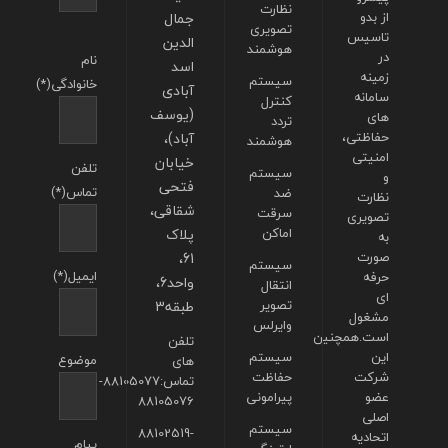
نظارت
از بدو
جمال
تصویری
تاسیس
الدین
هوشمند
در
نام
اسد
زمینه
سیستم
خانوادگی(*)
آبادی
سامانه
کنترل
(یوسف
های
تردد
حفاظتی،
آباد)،
هوشمند
امنیتی
خیابان
تلفن
سیستم
و
فتحی
تماس(*)
ضد
نظارت
شقاقی،
سرقت
تصویری
اماکن
پلاک
به
صورت
61،
سیستم
ایمیل(*)
حرفه
واحد6،
انتقال
ای
تصویر
طبقه3
مشغول
وایرلس
است.همچنین
تلفن
این
سیستم
موضوع
های
شرکت
حفاظت
تماس:88105077-
عضو
پیرامونی
88105076
اصلی
سیستم
88102519-
اتحادیه
پیام