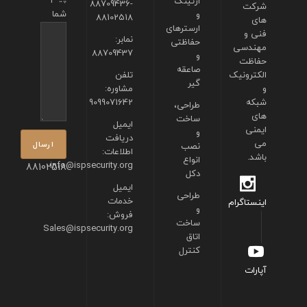
ارتینگ
88709436-
شرکت
شما
و
88102518
های
ارسترهای
فنی و
نمابر:
حفاظتی
مهندسی
88709437
و
حفاظت
صاعقه
الکترونیک
تلفن
گیر
و
مشاوره:
شبکه
9099071642
طراحی،
های
ساخت
ایمیل
ایمنی
و
دریافت
می
نصب
اطلاعات:
باشد.
انواع
info@ispsecurity.org
88102518
دکل
ایمیل
طراحی
خدمات
اینستاگرام
و
فروش:
ساخت
Sales@ispsecurity.org
اتاق
کنترل
آپارات