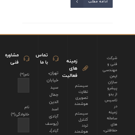
ادامه مطلب
تماس
مشاوره
شرکت
زمینه
با ما
فنی
فنی و
های
مهندسی
تهران،
فعالیت
نام(*)
ایمن
خیابان
سازان
سیستم
سید
پیشرو
نظارت
از بدو
جمال
تصویری
تاسیس
الدین
هوشمند
در
نام
اسد
زمینه
سیستم
خانوادگی(*)
آبادی
سامانه
کنترل
(یوسف
های
تردد
حفاظتی،
آباد)،
هوشمند