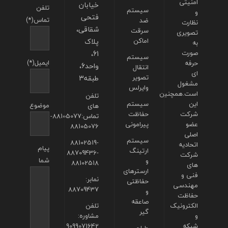
امنیتی
خیابان
تلفن
سیستم
و
فتحی
تماس(*)
ضد
نظارت
شقاقی،
سرقت
تصویری
اماکن
پلاک
به
صورت
61،
سیستم
ایمیل(*)
حرفه
واحد6،
انتقال
ای
تصویر
طبقه3
مشغول
وایرلس
است.همچنین
تلفن
این
سیستم
موضوع
های
شرکت
حفاظت
تماس:88105077-
عضو
پیرامونی
88105076
اصلی
سیستم
88102519-
اتحادیه
پیام
ارتینگ
88709436-
شرکت
شما
و
88102518
های
ارسترهای
فنی و
نمابر:
حفاظتی
مهندسی
88709437
و
حفاظت
صاعقه
الکترونیک
تلفن
گیر
و
مشاوره:
شبکه
9099071642