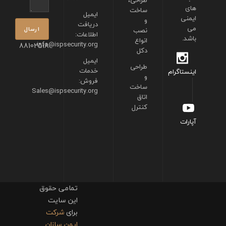
طراحی،
های
ساخت
ایمیل
ایمنی
و
دریافت
می
نصب
اطلاعات:
باشد.
انواع
info@ispsecurity.org
88102518
دکل
ایمیل
طراحی
خدمات
اینستاگرام
و
فروش:
ساخت
Sales@ispsecurity.org
اتاق
کنترل
آپارات
تمامی حقوق
این سایت
برای
شرکت
ایمن سازان